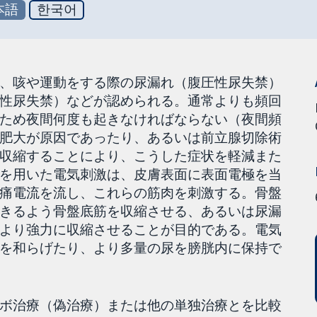
本語
한국어
、咳や運動をする際の尿漏れ（腹圧性尿失禁）
性尿失禁）などが認められる。通常よりも頻回
ため夜間何度も起きなければならない（夜間頻
肥大が原因であったり、あるいは前立腺切除術
収縮することにより、こうした症状を軽減また
を用いた電気刺激は、皮膚表面に表面電極を当
痛電流を流し、これらの筋肉を刺激する。骨盤
きるよう骨盤底筋を収縮させる、あるいは尿漏
より強力に収縮させることが目的である。電気
を和らげたり、より多量の尿を膀胱内に保持で
ボ治療（偽治療）または他の単独治療とを比較