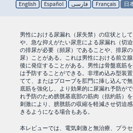
English
Español
فارسی
Français
日
男性における尿漏れ（尿失禁）の症状として
や、急な抑えがたい尿意による尿漏れ（切迫
の排尿が必要（頻尿）であることや、排尿の
尿）ことがある。これは男性における前立腺
後に発症することがある。男性は骨盤底筋を
は予防することができる。非埋め込み型装置
てて、またはプローブを肛門に挿し込んで無
底筋を強化し、より効果的に尿漏れ予防がで
れ予防のため膀胱基底部の筋肉（括約筋）を
刺激により、膀胱筋の収縮を軽減させ切迫感
きるようになる場合もある。
本レビューでは、電気刺激と無治療、プラセ