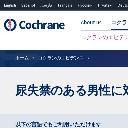
English
Español
فارسی
Français
Русский
Hrvatski
Deuts
About us
コクラ
コクランのエビデ
フィルター
ホーム
コクランのエビデンス
尿失禁のある男性に
以下の言語でもご利用いただけます