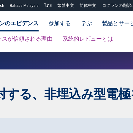
ch
Bahasa Malaysia
ไทย
繁體中文
简体中文
コクランの翻訳
ンのエビデンス
参加する
学ぶ
製品とサー
ンスが信頼される理由
系統的レビューとは
Close search ✖
対する、非埋込み型電極