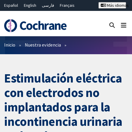
Español
English
فارسی
Français
Más idiomas
Русский
Hrvatski
Deutsch
Bahasa Malaysia
ไทย
繁體中文
简体中文
Cerrar búsqueda ✖
Filtros
Inicio
Nuestra evidencia
Estimulación eléctrica
con electrodos no
implantados para la
incontinencia urinaria