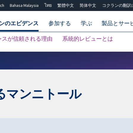
ch
Bahasa Malaysia
ไทย
繁體中文
简体中文
コクランの翻訳
ンのエビデンス
参加する
学ぶ
製品とサー
ンスが信頼される理由
系統的レビューとは
Close search ✖
るマンニトール