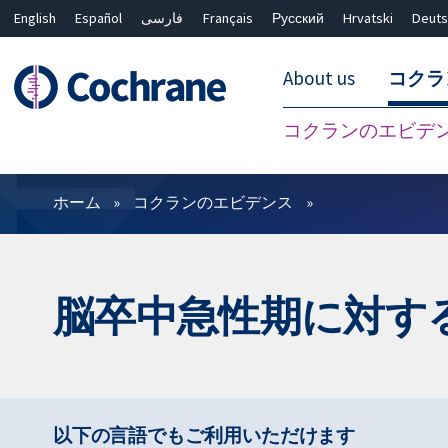
English
Español
فارسی
Français
Русский
Hrvatski
Deuts
About us
コクラ
コクランのエビデ
フィルター
ホーム
コクランのエビデンス
脳卒中急性期に対す
以下の言語でもご利用いただけます