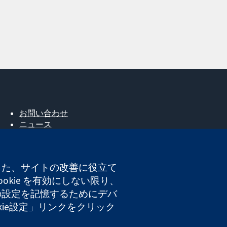
お問い合わせ
ニュース
広報
コクランについて
採用
。また、サイトの改善に役立て
Cochrane Library
okie を有効にしない限り、
たの設定を記憶するためにデバ
okie設定」リンクをクリック
登録番号 03044323）です。付加価値税登録番号 GB 718