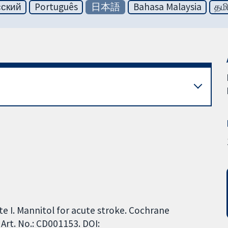
сский
Português
日本語
Bahasa Malaysia
தமி
te I. Mannitol for acute stroke. Cochrane
Art. No.: CD001153. DOI: