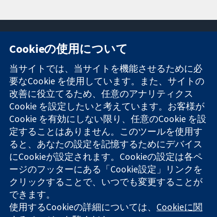
Cookieの使用について
11-13 Cavendish
お問い合わせ
当サイトでは、当サイトを機能させるために必
Square
ニュース
要なCookie を使用しています。また、サイトの
信頼できるエビ
London
広報
改善に役立てるため、任意のアナリティクス
デンスと
W1G 0AN
コクランにつ
情報に基づく意
Cookie を設定したいと考えています。お客様が
United Kingdom
いて
思決定により
採用
Cookie を有効にしない限り、任意のCookie を設
健康のさらなる
Cochrane
定することはありません。このツールを使用す
向上へ
Library
ると、あなたの設定を記憶するためにデバイス
にCookieが設定されます。Cookieの設定は各ペ
ージのフッターにある「Cookie設定」リンクを
コクラン・コラボレーションは、イングランド及びウェールズ
クリックすることで、いつでも変更することが
に登録された慈善団体（登録番号 1045921）および保証有限責
できます。
任会社（登録番号 03044323）です。付加価値税登録番号 GB
使用するCookieの詳細については、
Cookieに関
718 2127 49