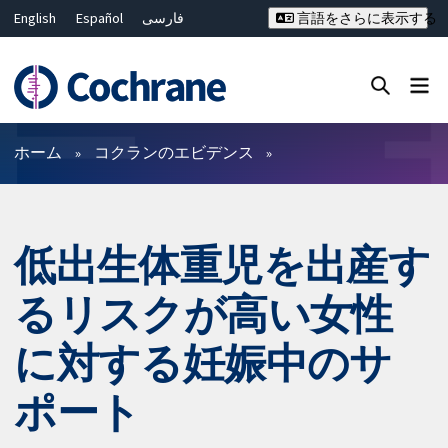
English
Español
فارسی
言語をさらに表示する
Français
Русский
Hrvatski
Deutsch
Bahasa Malaysia
ไทย
繁體中文
简体中文
Close search ✖
フィルター
ホーム
コクランのエビデンス
低出生体重児を出産す
るリスクが高い女性
に対する妊娠中のサ
ポート