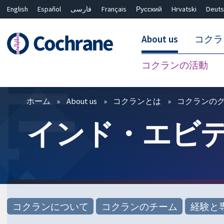
English
Español
فارسی
Français
Русский
Hrvatski
Deuts
About us
コクラ
コクランの活動
フィルター
ホーム
About us
コクランとは
コクランの
インド・エビ
コクランについて
コクランのチーム
経験と