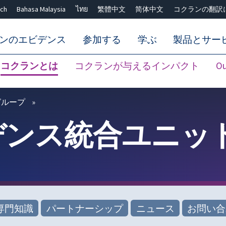
ch
Bahasa Malaysia
ไทย
繁體中文
简体中文
コクランの翻訳
ンのエビデンス
参加する
学ぶ
製品とサー
コクランとは
コクランが与えるインパクト
Ou
Close search ✖
グループ
デンス統合ユニッ
専門知識
パートナーシップ
ニュース
お問い合