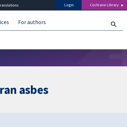
Login
Cochrane Library
ranslations
ices
For authors
aran asbes