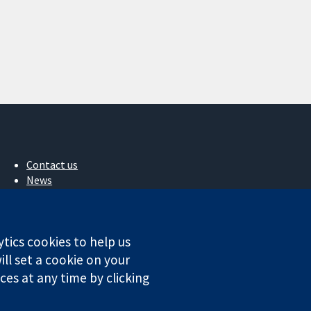
Contact us
News
Press office
About us
Jobs
ytics cookies to help us
Cochrane Library
ll set a cookie on your
es at any time by clicking
ales. VAT registration number GB 718 2127 49.