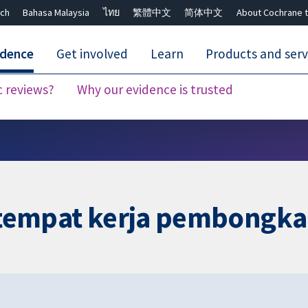
ch
Bahasa Malaysia
ไทย
繁體中文
简体中文
About Cochrane t
idence
Get involved
Learn
Products and serv
c reviews?
Why our evidence is trusted
Close search ✖
i tempat kerja pembongk