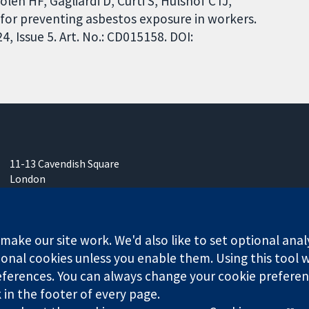
len HF, Gagliardi D, Curti S, Hulshof CTJ,
for preventing asbestos exposure in workers.
 Issue 5. Art. No.: CD015158. DOI:
11-13 Cavendish Square
London
W1G 0AN
Inggris
ake our site work. We'd also like to set optional anal
onal cookies unless you enable them. Using this tool wi
ferences. You can always change your cookie preferenc
any limited by guarantee (no. 03044323) registered in England & W
k in the footer of every page.