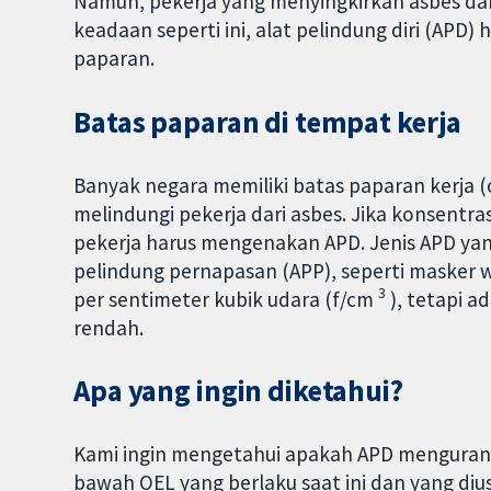
Namun, pekerja yang menyingkirkan asbes dar
keadaan seperti ini, alat pelindung diri (APD
paparan.
Batas paparan di tempat kerja
Banyak negara memiliki batas paparan kerja (
melindungi pekerja dari asbes. Jika konsentras
pekerja harus mengenakan APD. Jenis APD yang
pelindung pernapasan (APP), seperti masker wa
3
per sentimeter kubik udara (f/cm
), tetapi a
rendah.
Apa yang ingin diketahui?
Kami ingin mengetahui apakah APD mengurang
bawah OEL yang berlaku saat ini dan yang diu