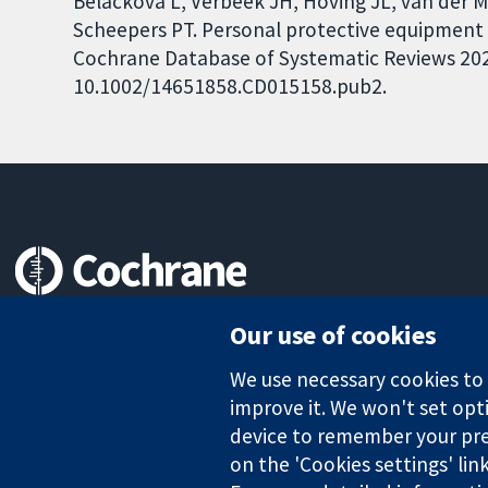
Belackova L, Verbeek JH, Hoving JL, van der Mo
Scheepers PT. Personal protective equipment 
Cochrane Database of Systematic Reviews 2024,
10.1002/14651858.CD015158.pub2.
Trusted evidence.
Our use of cookies
Informed decisions.
Better health.
We use necessary cookies to m
improve it. We won't set opti
device to remember your pre
The Cochrane Collaboration is a charity (no. 1045921) and a comp
on the 'Cookies settings' lin