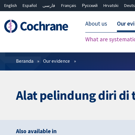
English
Español
فارسی
Français
Русский
Hrvatski
Deuts
About us
Our ev
What are systemati
Filter
Beranda
Our evidence
Alat pelindung diri d
Also available in