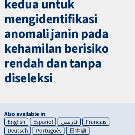
kedua untuk
mengidentifikasi
anomali janin pada
kehamilan berisiko
rendah dan tanpa
diseleksi
Also available in
English
Español
فارسی
Français
Deutsch
Português
日本語