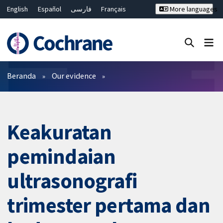
English
Español
فارسی
Français
More languages
Русский
Hrvatski
Deutsch
Bahasa Malaysia
ไทย
繁體中文
简体中文
Close search ✖
Filter
Beranda
Our evidence
Keakuratan
pemindaian
ultrasonografi
trimester pertama dan