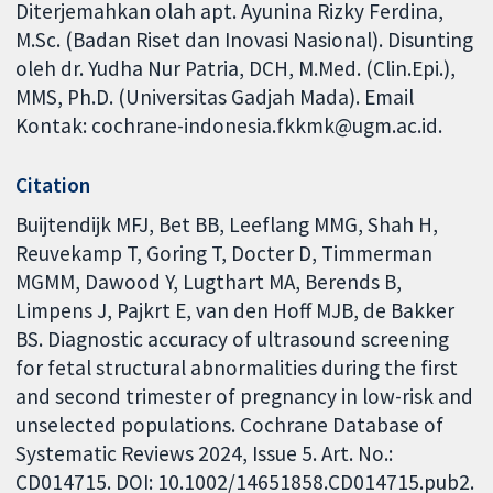
Diterjemahkan olah apt. Ayunina Rizky Ferdina,
M.Sc. (Badan Riset dan Inovasi Nasional). Disunting
oleh dr. Yudha Nur Patria, DCH, M.Med. (Clin.Epi.),
MMS, Ph.D. (Universitas Gadjah Mada). Email
Kontak: cochrane-indonesia.fkkmk@ugm.ac.id.
Citation
Buijtendijk MFJ, Bet BB, Leeflang MMG, Shah H,
Reuvekamp T, Goring T, Docter D, Timmerman
MGMM, Dawood Y, Lugthart MA, Berends B,
Limpens J, Pajkrt E, van den Hoff MJB, de Bakker
BS. Diagnostic accuracy of ultrasound screening
for fetal structural abnormalities during the first
and second trimester of pregnancy in low-risk and
unselected populations. Cochrane Database of
Systematic Reviews 2024, Issue 5. Art. No.:
CD014715. DOI: 10.1002/14651858.CD014715.pub2.