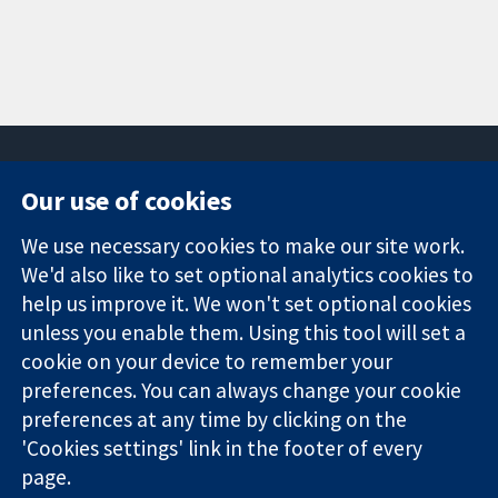
Our use of cookies
11-13 Cavendish
Contact us
We use necessary cookies to make our site work.
Square
News
Trusted
We'd also like to set optional analytics cookies to
London
Press office
evidence.
W1G 0AN
About us
help us improve it. We won't set optional cookies
Informed
Inggris
Jobs
unless you enable them. Using this tool will set a
decisions.
Cochrane
cookie on your device to remember your
Better health.
Library
preferences. You can always change your cookie
preferences at any time by clicking on the
'Cookies settings' link in the footer of every
The Cochrane Collaboration is a charity (no. 1045921) and a
page.
company limited by guarantee (no. 03044323) registered in