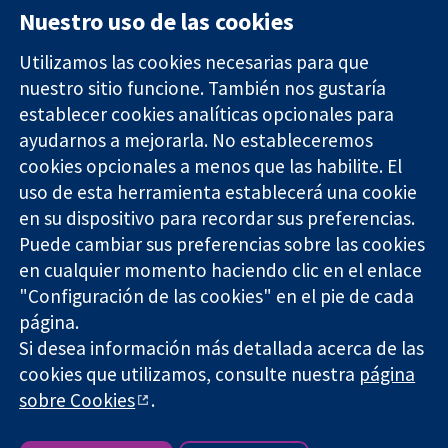
Nuestro uso de las cookies
Utilizamos las cookies necesarias para que
nuestro sitio funcione. También nos gustaría
11-13 Cavendish
Contacto
establecer cookies analíticas opcionales para
Square
Noticias
Evidencia fiable.
ayudarnos a mejorarla. No estableceremos
Londres
Prensa
Decisiones
W1G 0AN
Sobre
cookies opcionales a menos que las habilite. El
informadas.
Reino Unido
nosotros
uso de esta herramienta establecerá una cookie
Mejor salud.
Empleo
en su dispositivo para recordar sus preferencias.
Cochrane
Puede cambiar sus preferencias sobre las cookies
Library
en cualquier momento haciendo clic en el enlace
"Configuración de las cookies" en el pie de cada
página.
The Cochrane Collaboration is a charity (no. 1045921) and a
Si desea información más detallada acerca de las
company limited by guarantee (no. 03044323) registered in
England & Wales. VAT registration number GB 718 2127 49.
cookies que utilizamos, consulte nuestra
página
sobre Cookies
.
Copyright © 2026 The Cochrane Collaboration
Términos y condiciones del sitio web
|
Responsabilidades
|