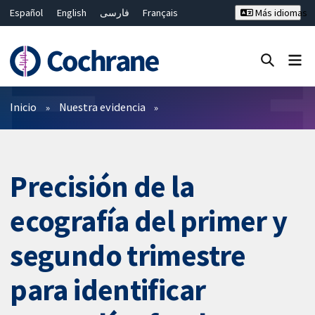
Español
English
فارسی
Français
Más idiomas
Русский
Hrvatski
Deutsch
Bahasa Malaysia
ไทย
繁體中文
简体中文
Cerrar búsqueda ✖
Filtros
Inicio
Nuestra evidencia
Precisión de la
ecografía del primer y
segundo trimestre
para identificar