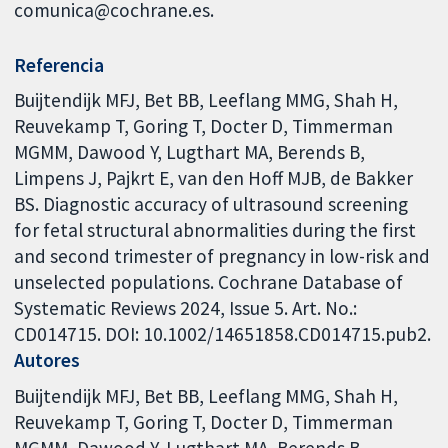
comunica@cochrane.es.
Referencia
Buijtendijk MFJ, Bet BB, Leeflang MMG, Shah H,
Reuvekamp T, Goring T, Docter D, Timmerman
MGMM, Dawood Y, Lugthart MA, Berends B,
Limpens J, Pajkrt E, van den Hoff MJB, de Bakker
BS. Diagnostic accuracy of ultrasound screening
for fetal structural abnormalities during the first
and second trimester of pregnancy in low-risk and
unselected populations. Cochrane Database of
Systematic Reviews 2024, Issue 5. Art. No.:
CD014715. DOI: 10.1002/14651858.CD014715.pub2.
Autores
Buijtendijk MFJ
Bet BB
Leeflang MMG
Shah H
Reuvekamp T
Goring T
Docter D
Timmerman
MGMM
Dawood Y
Lugthart MA
Berends B