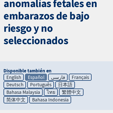
anomalías fetales en
embarazos de bajo
riesgo y no
seleccionados
Disponible también en
English
Español
فارسی
Français
Deutsch
Português
日本語
Bahasa Malaysia
ไทย
繁體中文
简体中文
Bahasa Indonesia