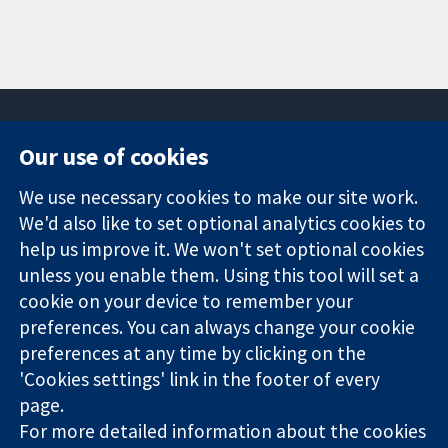
Our use of cookies
11-13 Cavendish
Contact us
We use necessary cookies to make our site work.
Square
News
Trusted
We'd also like to set optional analytics cookies to
London
Press office
evidence.
W1G 0AN
About us
help us improve it. We won't set optional cookies
Informed
Inggris
Jobs
unless you enable them. Using this tool will set a
decisions.
Cochrane
cookie on your device to remember your
Better health.
Library
preferences. You can always change your cookie
preferences at any time by clicking on the
'Cookies settings' link in the footer of every
The Cochrane Collaboration is a charity (no. 1045921) and a
page.
company limited by guarantee (no. 03044323) registered in
England & Wales. VAT registration number GB 718 2127 49.
For more detailed information about the cookies