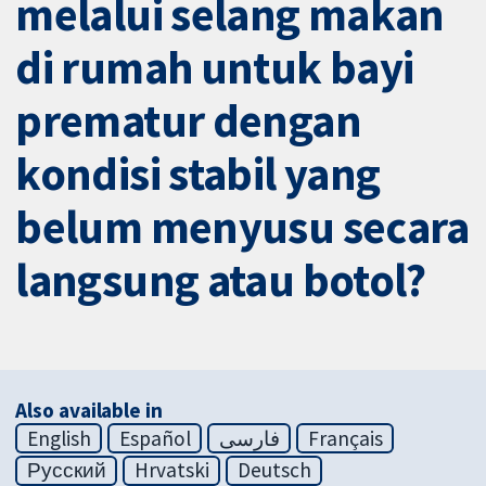
melalui selang makan
di rumah untuk bayi
prematur dengan
kondisi stabil yang
belum menyusu secara
langsung atau botol?
Also available in
English
Español
فارسی
Français
Русский
Hrvatski
Deutsch