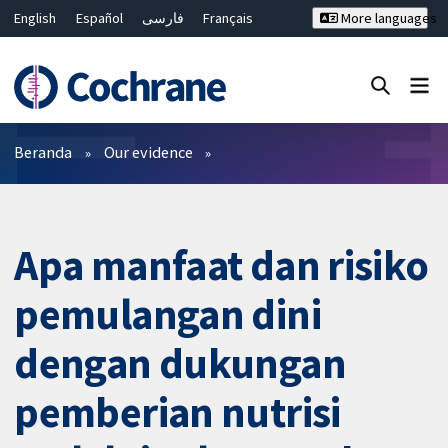
English
Español
فارسی
Français
More languages
Русский
Hrvatski
Deutsch
Bahasa Malaysia
ไทย
繁體中文
简体中文
Close search ✖
Filter
Beranda
Our evidence
Apa manfaat dan risiko
pemulangan dini
dengan dukungan
pemberian nutrisi