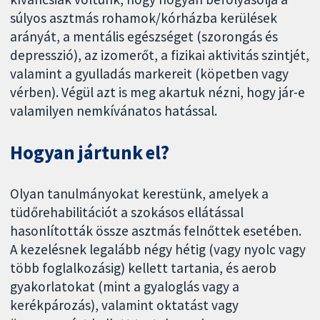
súlyos asztmás rohamok/kórházba kerülések
arányát, a mentális egészséget (szorongás és
depresszió), az izomerőt, a fizikai aktivitás szintjét,
valamint a gyulladás markereit (köpetben vagy
vérben). Végül azt is meg akartuk nézni, hogy jár-e
valamilyen nemkívánatos hatással.
Hogyan jártunk el?
Olyan tanulmányokat kerestünk, amelyek a
tüdőrehabilitációt a szokásos ellátással
hasonlították össze asztmás felnőttek esetében.
A kezelésnek legalább négy hétig (vagy nyolc vagy
több foglalkozásig) kellett tartania, és aerob
gyakorlatokat (mint a gyaloglás vagy a
kerékpározás), valamint oktatást vagy