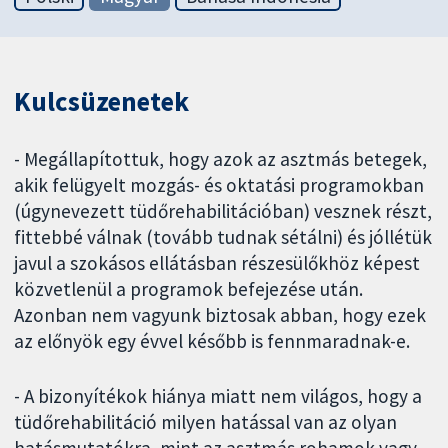
Kulcsüzenetek
- Megállapítottuk, hogy azok az asztmás betegek,
akik felügyelt mozgás- és oktatási programokban
(úgynevezett tüdőrehabilitációban) vesznek részt,
fittebbé válnak (tovább tudnak sétálni) és jóllétük
javul a szokásos ellátásban részesülőkhöz képest
közvetlenül a programok befejezése után.
Azonban nem vagyunk biztosak abban, hogy ezek
az előnyök egy évvel később is fennmaradnak-e.
- A bizonyítékok hiánya miatt nem világos, hogy a
tüdőrehabilitáció milyen hatással van az olyan
hatásmutatókra, mint az asztmás rohamok vagy