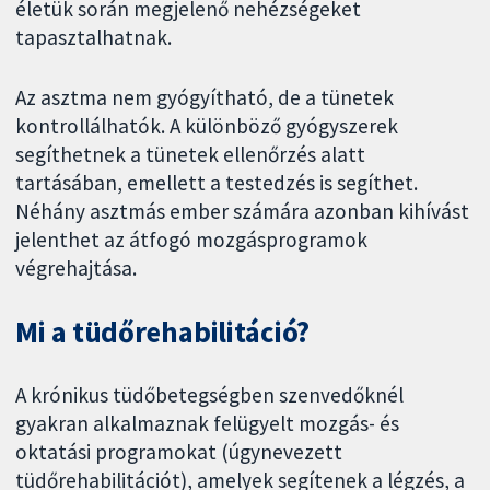
életük során megjelenő nehézségeket
tapasztalhatnak.
Az asztma nem gyógyítható, de a tünetek
kontrollálhatók. A különböző gyógyszerek
segíthetnek a tünetek ellenőrzés alatt
tartásában, emellett a testedzés is segíthet.
Néhány asztmás ember számára azonban kihívást
jelenthet az átfogó mozgásprogramok
végrehajtása.
Mi a tüdőrehabilitáció?
A krónikus tüdőbetegségben szenvedőknél
gyakran alkalmaznak felügyelt mozgás- és
oktatási programokat (úgynevezett
tüdőrehabilitációt), amelyek segítenek a légzés, a