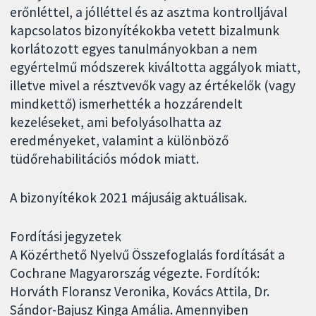
erőnléttel, a jólléttel és az asztma kontrolljával
kapcsolatos bizonyítékokba vetett bizalmunk
korlátozott egyes tanulmányokban a nem
egyértelmű módszerek kiváltotta aggályok miatt,
illetve mivel a résztvevők vagy az értékelők (vagy
mindkettő) ismerhették a hozzárendelt
kezeléseket, ami befolyásolhatta az
eredményeket, valamint a különböző
tüdőrehabilitációs módok miatt.
A bizonyítékok 2021 májusáig aktuálisak.
Fordítási jegyzetek
A Közérthető Nyelvű Összefoglalás fordítását a
Cochrane Magyarország végezte. Fordítók:
Horváth Floransz Veronika, Kovács Attila, Dr.
Sándor-Bajusz Kinga Amália. Amennyiben