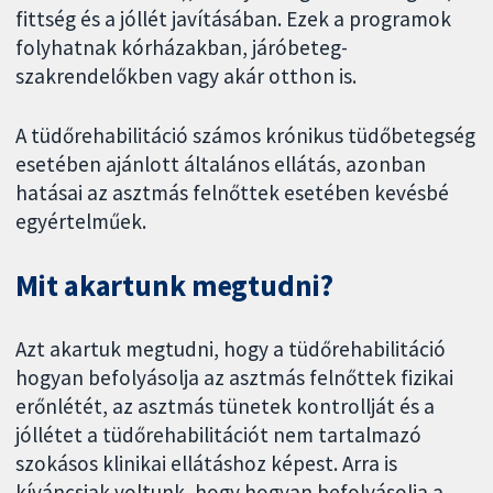
fittség és a jóllét javításában. Ezek a programok
folyhatnak kórházakban, járóbeteg-
szakrendelőkben vagy akár otthon is.
A tüdőrehabilitáció számos krónikus tüdőbetegség
esetében ajánlott általános ellátás, azonban
hatásai az asztmás felnőttek esetében kevésbé
egyértelműek.
Mit akartunk megtudni?
Azt akartuk megtudni, hogy a tüdőrehabilitáció
hogyan befolyásolja az asztmás felnőttek fizikai
erőnlétét, az asztmás tünetek kontrollját és a
jóllétet a tüdőrehabilitációt nem tartalmazó
szokásos klinikai ellátáshoz képest. Arra is
kíváncsiak voltunk, hogy hogyan befolyásolja a