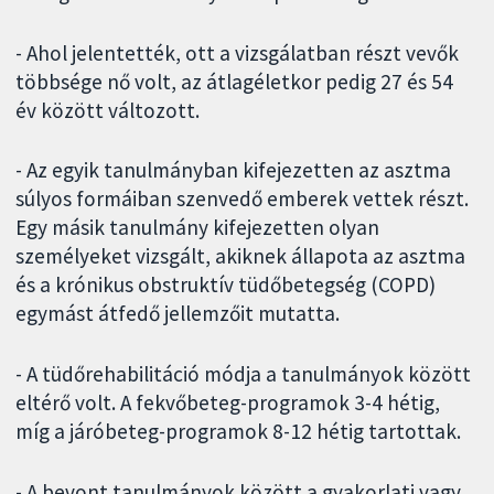
- Ahol jelentették, ott a vizsgálatban részt vevők
többsége nő volt, az átlagéletkor pedig 27 és 54
év között változott.
- Az egyik tanulmányban kifejezetten az asztma
súlyos formáiban szenvedő emberek vettek részt.
Egy másik tanulmány kifejezetten olyan
személyeket vizsgált, akiknek állapota az asztma
és a krónikus obstruktív tüdőbetegség (COPD)
egymást átfedő jellemzőit mutatta.
- A tüdőrehabilitáció módja a tanulmányok között
eltérő volt. A fekvőbeteg-programok 3-4 hétig,
míg a járóbeteg-programok 8-12 hétig tartottak.
- A bevont tanulmányok között a gyakorlati vagy