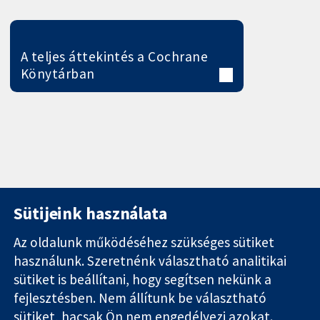
A teljes áttekintés a Cochrane
Könytárban
Sütijeink használata
Az oldalunk működéséhez szükséges sütiket
használunk. Szeretnénk választható analitikai
11-13 Cavendish
Kapcsolat
sütiket is beállítani, hogy segítsen nekünk a
Square
Hírek
Hiteles
London
Sajtóosztály
fejlesztésben. Nem állítunk be választható
bizonyíték.
W1G 0AN
Rólunk
sütiket, hacsak Ön nem engedélyezi azokat.