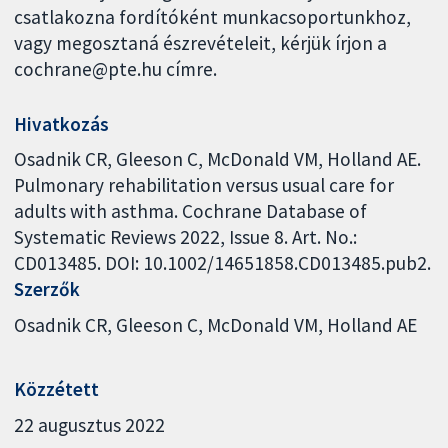
csatlakozna fordítóként munkacsoportunkhoz,
vagy megosztaná észrevételeit, kérjük írjon a
cochrane@pte.hu címre.
Hivatkozás
Osadnik CR, Gleeson C, McDonald VM, Holland AE.
Pulmonary rehabilitation versus usual care for
adults with asthma. Cochrane Database of
Systematic Reviews 2022, Issue 8. Art. No.:
CD013485. DOI: 10.1002/14651858.CD013485.pub2.
Szerzők
Osadnik CR
Gleeson C
McDonald VM
Holland AE
Közzétett
22 augusztus 2022