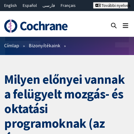
English
Español
فارسی
Français
További nyelvek
Русский
Hrvatski
Deutsch
Bahasa Malaysia
ไทย
繁體中文
简体中文
Keresés bezárása ✖
Szűrők
Címlap
Bizonyítékaink
Milyen előnyei vannak
a felügyelt mozgás- és
oktatási
programoknak (az