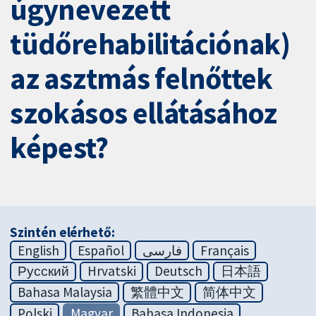
úgynevezett
tüdőrehabilitációnak)
az asztmás felnőttek
szokásos ellátásához
képest?
Szintén elérhető:
English
Español
فارسی
Français
Русский
Hrvatski
Deutsch
日本語
Bahasa Malaysia
繁體中文
简体中文
Polski
Magyar
Bahasa Indonesia