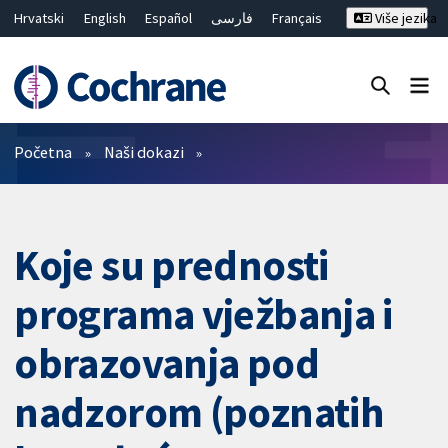
Hrvatski
English
Español
فارسی
Français
Više jezika
Русский
Deutsch
Bahasa Malaysia
ไทย
繁體中文
简体中文
Close search ✖
Prečistači
Početna
Naši dokazi
Koje su prednosti
programa vježbanja i
obrazovanja pod
nadzorom (poznatih