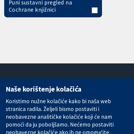
Puni sustavni pregled na
Cochrane knjižnici
Naše korištenje kolačića
11-13 Cavendish
Kontaktirajte
Square
nas
Koristimo nužne kolačiće kako bi naša web
Pouzdani dokazi.
London
Novosti
stranica radila. Željeli bismo postaviti i
Utemeljeni
W1G 0AN
Ured za
dokazi.
neobavezne analitičke kolačiće koji će nam
Ujedinjeno
medije
Bolje zdravlje.
Kraljevstvo
O nama
pomoći da ju poboljšamo. Nećemo postaviti
Poslovi
neobavezne kolačiće ako ih ne omogućite.