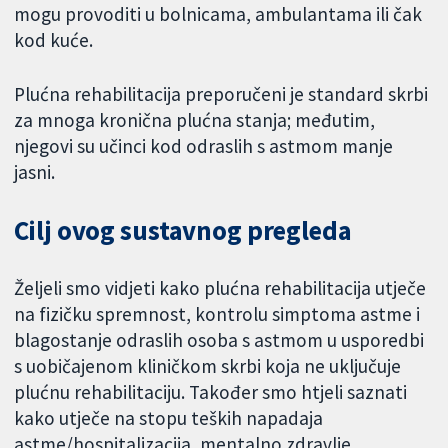
mogu provoditi u bolnicama, ambulantama ili čak
kod kuće.
Plućna rehabilitacija preporučeni je standard skrbi
za mnoga kronična plućna stanja; međutim,
njegovi su učinci kod odraslih s astmom manje
jasni.
Cilj ovog sustavnog pregleda
Željeli smo vidjeti kako plućna rehabilitacija utječe
na fizičku spremnost, kontrolu simptoma astme i
blagostanje odraslih osoba s astmom u usporedbi
s uobičajenom kliničkom skrbi koja ne uključuje
plućnu rehabilitaciju. Također smo htjeli saznati
kako utječe na stopu teških napadaja
astme/hospitalizacija, mentalno zdravlje