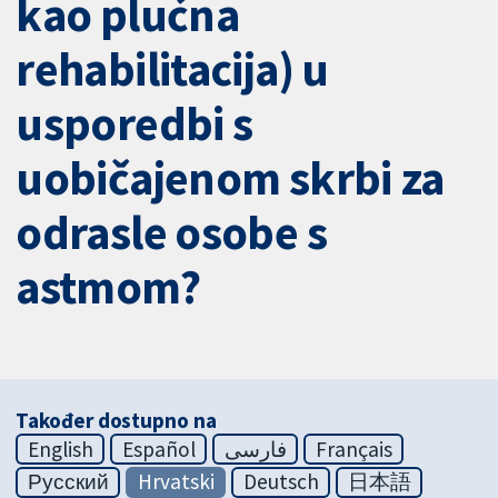
kao plućna
rehabilitacija) u
usporedbi s
uobičajenom skrbi za
odrasle osobe s
astmom?
Također dostupno na
English
Español
فارسی
Français
Русский
Hrvatski
Deutsch
日本語