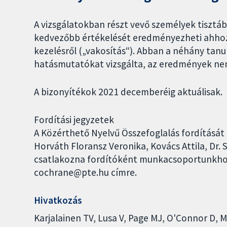
A vizsgálatokban részt vevő személyek tisztáb
kedvezőbb értékelését eredményezheti ahhoz
kezelésről („vakosítás“). Abban a néhány ta
hatásmutatókat vizsgálta, az eredmények ne
A bizonyítékok 2021 decemberéig aktuálisak.
Fordítási jegyzetek
A Közérthető Nyelvű Összefoglalás fordítását
Horváth Floransz Veronika, Kovács Attila, Dr.
csatlakozna fordítóként munkacsoportunkhoz,
cochrane@pte.hu címre.
Hivatkozás
Karjalainen TV, Lusa V, Page MJ, O'Connor D, M