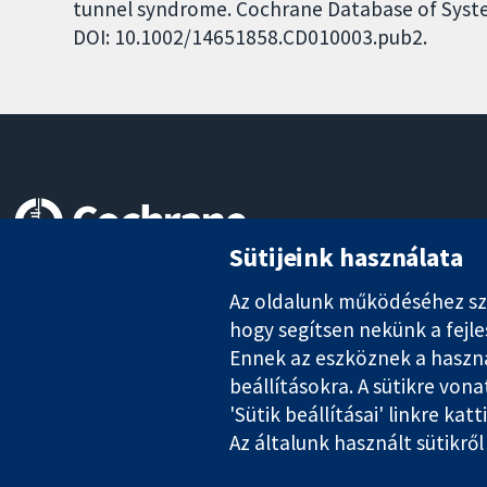
tunnel syndrome. Cochrane Database of System
DOI: 10.1002/14651858.CD010003.pub2.
Sütijeink használata
Hiteles bizonyíték.
Tájékozott döntés.
Az oldalunk működéséhez szük
Jobb egészség
hogy segítsen nekünk a fejl
Ennek az eszköznek a használ
beállításokra. A sütikre von
The Cochrane Collaboration is a charity (no. 1045921) and a comp
'Sütik beállításai' linkre katt
Az általunk használt sütikrő
Szerzői jog © 2026 The Cochrane Collaboration