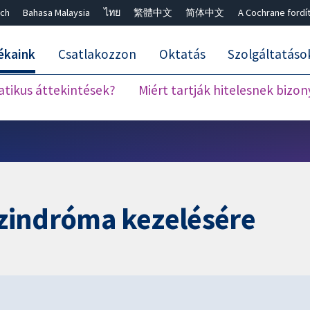
ch
Bahasa Malaysia
ไทย
繁體中文
简体中文
A Cochrane fordí
ékaink
Csatlakozzon
Oktatás
Szolgáltatáso
atikus áttekintések?
Miért tartják hitelesnek bizo
Keresés bezárása ✖
 szindróma kezelésére