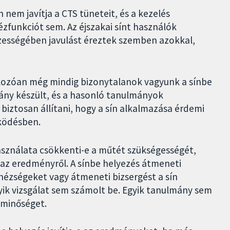
 nem javítja a CTS tüneteit, és a kezelés
ézfunkciót sem. Az éjszakai sínt használók
zességében javulást éreztek szemben azokkal,
kozóan még mindig bizonytalanok vagyunk a sínbe
mány készült, és a hasonló tanulmányok
iztosan állítani, hogy a sín alkalmazása érdemi
ködésben.
asználata csökkenti-e a műtét szükségességét,
az eredményről. A sínbe helyezés átmeneti
hézségeket vagy átmeneti bizsergést a sín
yik vizsgálat sem számolt be. Egyik tanulmány sem
etminőséget.