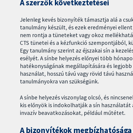
A szerzők következtetései
Jelenleg kevés bizonyíték támasztja alá a csu
tanulmány készült, és ezek eredményei ellent
nem rontja a tüneteket vagy okoz mellékhatá
CTS tünetei és a kézfunkció szempontjából, kü
Egy tanulmány szerint az éjszakai sín a kezelé
esélyét. A sínbe helyezés előnyei több hónap
hatékonyságának megállapítására és legjobb 
használat, hosszú távú vagy rövid távú haszn
tanulmányokra van szükségünk.
A sínbe helyezés viszonylag olcsó, és nincsen
kis előnyök is indokolhatják a sín használat
invazív beavatkozásokat, például műtétet.
A bizonyítékok megbízhatósága