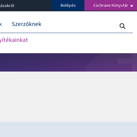
Belépés
Cochrane Könyvtár
tásokról
k
Szerzőknek
nyítékainkat