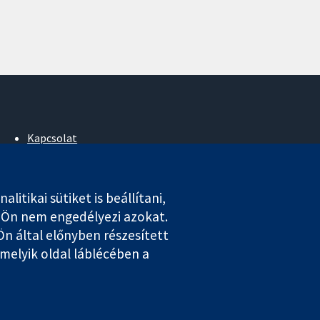
Kapcsolat
Hírek
Sajtóosztály
Rólunk
tikai sütiket is beállítani,
Állások
k Ön nem engedélyezi azokat.
Cochrane Library
n által előnyben részesített
rmelyik oldal láblécében a
ales. VAT registration number GB 718 2127 49.
tvédelem
|
Cookie-kra vonatkozó irányelvek
|
Cookie beállítások