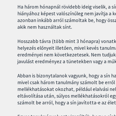
Ha három hónapnál rövidebb ideig viselik, a sín
hiányához képest valószínűleg nem javítja a k
azonban inkább arról számoltak be, hogy öss
akik nem használtak sínt.
Hosszabb távra (több mint 3 hónapra) vonat
helyezés előnyeit illetően, mivel kevés tanul
eredményei nem következetesek. Nem tudjuk b
javulást eredményez a tünetekben vagy a mű
Abban is bizonytalanok vagyunk, hogy a sín h
mivel csak három tanulmány számolt be erről 
mellékhatásokat okozhat, például elalvási ne
eltávolítása után, súlyos mellékhatásokról eg
számolt be arról, hogy a sín javította-e az él