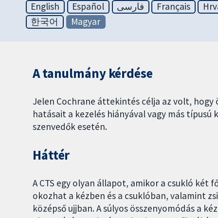
English
Español
فارسی
Français
Hrv
한국어
Magyar
A tanulmány kérdése
Jelen Cochrane áttekintés célja az volt, hogy
hatásait a kezelés hiányával vagy más típusú 
szenvedők esetén.
Háttér
A CTS egy olyan állapot, amikor a csukló két 
okozhat a kézben és a csuklóban, valamint zsi
középső ujjban. A súlyos összenyomódás a kéz