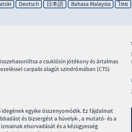
atski
Deutsch
日本語
Bahasa Malaysia
ไทย
 összehasonlítsa a csuklósín jótékony és ártalmas
kezeléssel carpalis alagút szindrómában (CTS)
fő idegének egyike összenyomódik. Ez fájdalmat
bbadást és bizsergést a hüvelyk-, a mutató- és a
 izmainak elsorvadását és a kézügyesség