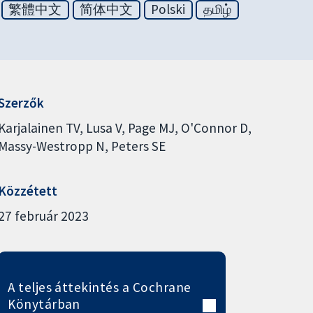
繁體中文
简体中文
Polski
தமிழ்
Szerzők
Karjalainen TV
Lusa V
Page MJ
O'Connor D
Massy-Westropp N
Peters SE
Közzétett
27 február 2023
A teljes áttekintés a Cochrane
Könytárban