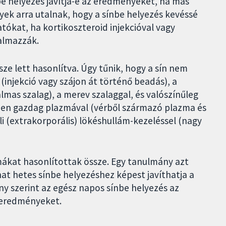
be helyezés javítja-e az eredményeket, ha más
ek arra utalnak, hogy a sínbe helyezés kevéssé
tókat, ha kortikoszteroid injekcióval vagy
kalmazzák.
sze lett hasonlítva. Úgy tűnik, hogy a sín nem
(injekció vagy szájon át történő beadás), a
almas szalag), a merev szalaggal, és valószínűleg
ben gazdag plazmával (vérből származó plazma és
i (extrakorporális) lökéshullám-kezeléssel (nagy
mákat hasonlítottak össze. Egy tanulmány azt
hat hetes sínbe helyezéshez képest javíthatja a
y szerint az egész napos sínbe helyezés az
z eredményeket.