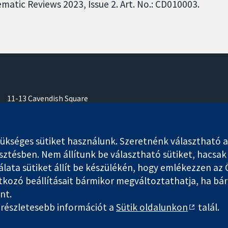
atic Reviews 2023, Issue 2. Art. No.: CD010003.
11-13 Cavendish Square
London
W1G 0AN
Egyesült Királyság
séges sütiket használunk. Szeretnénk választható anali
esztésben. Nem állítunk be választható sütiket, hacsa
ata sütiket állít be készülékén, hogy emlékezzen az Ö
atkozó beállításait bármikor megváltoztathatja, ha bá
any limited by guarantee (no. 03044323) registered in England & W
int.
l részletesebb információt a
Sütik oldalunkon
talál.
Honlap szabályok és feltételek
|
Nyilatkozat
|
Ada