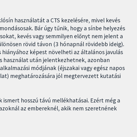
klósín használatát a CTS kezelésére, mivel kevés
mondásosak. Bár úgy tűnik, hogy a sínbe helyezés
sokat, kevés vagy semmilyen előnyt nem jelent a
lönösen rövid távon (3 hónapnál rövidebb ideig).
s hiányához képest növelheti az általános javulás
os használat után jelentkezhetnek, azonban
alkalmazási módjának (éjszakai vagy egész napos
álat) meghatározására jól megtervezett kutatási
ek ismert hosszú távú mellékhatásai. Ezért még a
át azoknál az embereknél, akik nem szeretnének