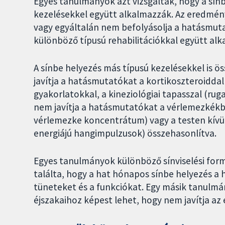
Egyes tanulmányok azt vizsgálták, hogy a sín
kezelésekkel együtt alkalmazzák. Az eredmény
vagy egyáltalán nem befolyásolja a hatásmuta
különböző típusú rehabilitációkkal együtt al
A sínbe helyezés más típusú kezelésekkel is ös
javítja a hatásmutatókat a kortikoszteroiddal 
gyakorlatokkal, a kineziológiai tapasszal (rug
nem javítja a hatásmutatókat a vérlemezkék
vérlemezke koncentrátum) vagy a testen kívül
energiájú hangimpulzusok) összehasonlítva.
Egyes tanulmányok különböző sínviselési for
találta, hogy a hat hónapos sínbe helyezés a 
tüneteket és a funkciókat. Egy másik tanulmán
éjszakaihoz képest lehet, hogy nem javítja a