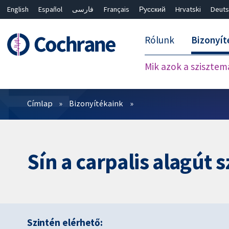
English
Español
فارسی
Français
Русский
Hrvatski
Deuts
Rólunk
Bizonyít
Mik azok a szisztem
Szűrők
Címlap
Bizonyítékaink
Sín a carpalis alagút
Szintén elérhető: