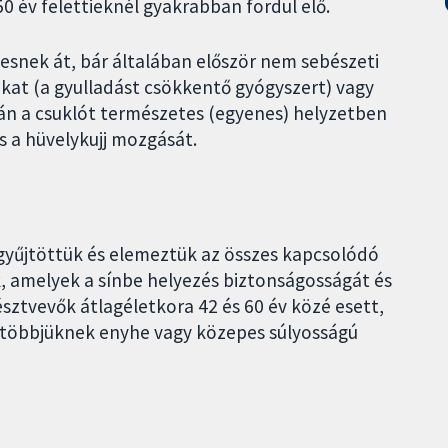
0 év felettieknél gyakrabban fordul elő.
snek át, bár általában először nem sebészeti
iókat (a gyulladást csökkentő gyógyszert) vagy
rán a csuklót természetes (egyenes) helyzetben
s a hüvelykujj mozgását.
yűjtöttük és elemeztük az összes kapcsolódó
, amelyek a sínbe helyezés biztonságosságát és
észtvevők átlagéletkora 42 és 60 év közé esett,
egtöbbjüknek enyhe vagy közepes súlyosságú