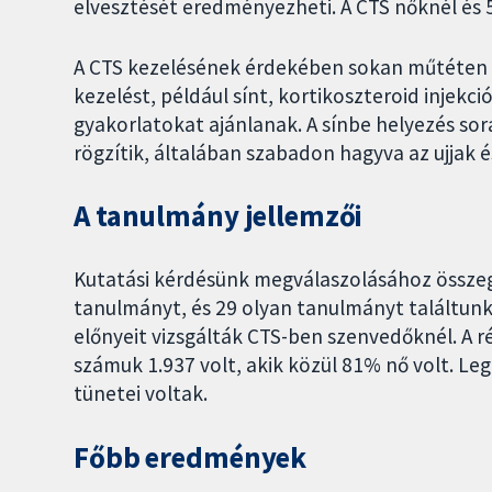
elvesztését eredményezheti. A CTS nőknél és 5
A CTS kezelésének érdekében sokan műtéten e
kezelést, például sínt, kortikoszteroid injekc
gyakorlatokat ajánlanak. A sínbe helyezés so
rögzítik, általában szabadon hagyva az ujjak é
A tanulmány jellemzői
Kutatási kérdésünk megválaszolásához összeg
tanulmányt, és 29 olyan tanulmányt találtunk
előnyeit vizsgálták CTS-ben szenvedőknél. A r
számuk 1.937 volt, akik közül 81% nő volt. L
tünetei voltak.
Főbb eredmények