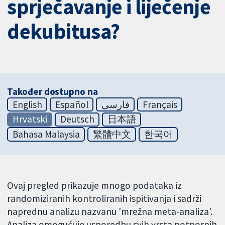
sprječavanje i liječenje
dekubitusa?
Također dostupno na
English
Español
فارسی
Français
Hrvatski
Deutsch
日本語
Bahasa Malaysia
繁體中文
한국어
Ovaj pregled prikazuje mnogo podataka iz
randomiziranih kontroliranih ispitivanja i sadrži
naprednu analizu nazvanu 'mrežna meta-analiza'.
Analiza omogućuje usporedbu svih vrsta potpornih