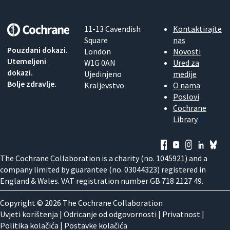
11-13 Cavendish
Kontaktirajte
Square
nas
Pouzdani dokazi.
London
Novosti
Utemeljeni
W1G 0AN
Ured za
dokazi.
Ujedinjeno
medije
Bolje zdravlje.
Kraljevstvo
O nama
Poslovi
Cochrane
Library
The Cochrane Collaboration is a charity (no. 1045921) and a
company limited by guarantee (no. 03044323) registered in
England & Wales. VAT registration number GB 718 2127 49.
Copyright © 2026 The Cochrane Collaboration
Uvjeti korištenja
|
Odricanje od odgovornosti
|
Privatnost
|
Politika kolačića
|
Postavke kolačića