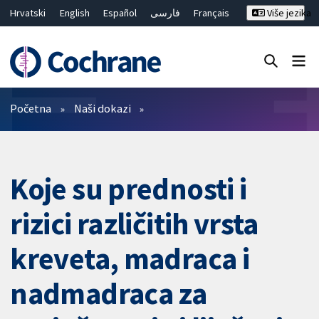
Hrvatski
English
Español
فارسی
Français
Više jezika
Русский
Deutsch
Bahasa Malaysia
ไทย
繁體中文
简体中文
Close search ✖
Prečistači
Početna
Naši dokazi
Koje su prednosti i
rizici različitih vrsta
kreveta, madraca i
nadmadraca za