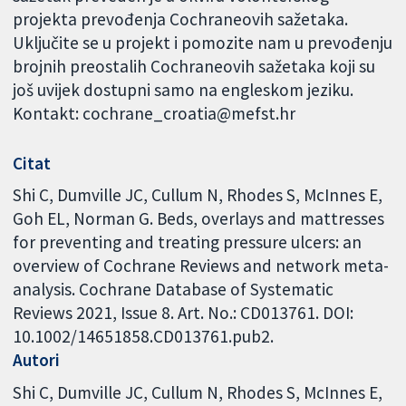
projekta prevođenja Cochraneovih sažetaka.
Uključite se u projekt i pomozite nam u prevođenju
brojnih preostalih Cochraneovih sažetaka koji su
još uvijek dostupni samo na engleskom jeziku.
Kontakt: cochrane_croatia@mefst.hr
Citat
Shi C, Dumville JC, Cullum N, Rhodes S, McInnes E,
Goh EL, Norman G. Beds, overlays and mattresses
for preventing and treating pressure ulcers: an
overview of Cochrane Reviews and network meta-
analysis. Cochrane Database of Systematic
Reviews 2021, Issue 8. Art. No.: CD013761. DOI:
10.1002/14651858.CD013761.pub2.
Autori
Shi C
Dumville JC
Cullum N
Rhodes S
McInnes E