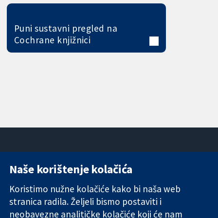
Puni sustavni pregled na
Cochrane knjižnici
Naše korištenje kolačića
11-13 Cavendish
Kontaktirajte
Square
nas
Koristimo nužne kolačiće kako bi naša web
Pouzdani dokazi.
London
Novosti
stranica radila. Željeli bismo postaviti i
Utemeljeni
W1G 0AN
Ured za
dokazi.
Ujedinjeno
medije
neobavezne analitičke kolačiće koji će nam