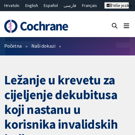
Hrvatski
English
Español
فارسی
Français
Više jezika
Русский
Deutsch
Bahasa Malaysia
ไทย
繁體中文
简体中文
Close search ✖
Prečistači
Početna
Naši dokazi
Ležanje u krevetu za
cijeljenje dekubitusa
koji nastanu u
korisnika invalidskih