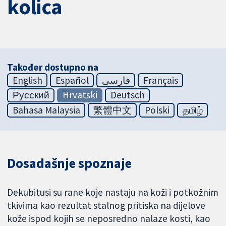
kolica
Također dostupno na
English
Español
فارسی
Français
Русский
Hrvatski
Deutsch
Bahasa Malaysia
繁體中文
Polski
தமிழ்
Dosadašnje spoznaje
Dekubitusi su rane koje nastaju na koži i potkožnim
tkivima kao rezultat stalnog pritiska na dijelove
kože ispod kojih se neposredno nalaze kosti, kao