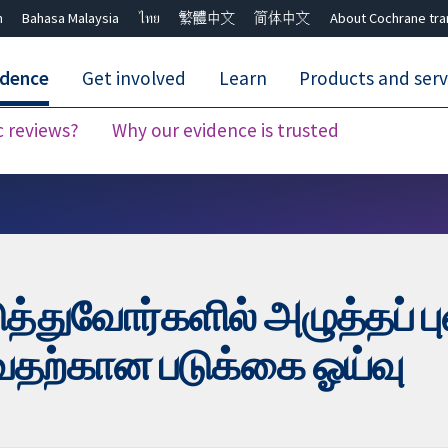
h
Bahasa Malaysia
ไทย
繁體中文
简体中文
About Cochrane tra
idence
Get involved
Learn
Products and serv
c reviews?
Why our evidence is trusted
Close search ✖
டுத்துவோர்களில் அழுத்தப்
ுவதற்கான படுக்கை ஓய்வு