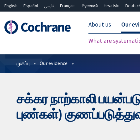
English
Español
فارسی
Français
Русский
Hrvatski
Deutsc
About us
Our ev
What are systemati
வடிகட்டிகள்
முகப்பு
Our evidence
சக்கர நாற்காலி பயன்ப
புண்கள்) குணப்படுத்த