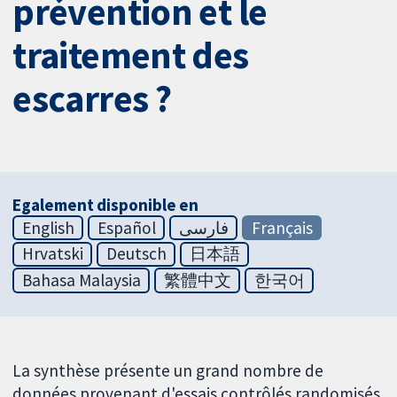
prévention et le
traitement des
escarres ?
Egalement disponible en
English
Español
فارسی
Français
Hrvatski
Deutsch
日本語
Bahasa Malaysia
繁體中文
한국어
La synthèse présente un grand nombre de
données provenant d'essais contrôlés randomisés