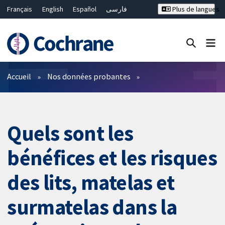
Français
English
Español
فارسی
Plus de langues
Русский
Hrvatski
Deutsch
Bahasa Malaysia
ไทย
繁體中文
简体中文
Fermer la recherche ✖
Filtres
Accueil
Nos données probantes
Quels sont les
bénéfices et les risques
des lits, matelas et
surmatelas dans la