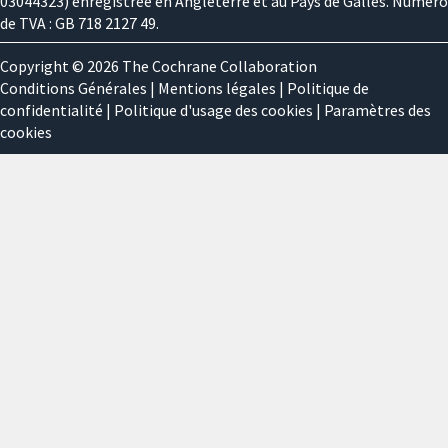
03044323) enregistrée en Angleterre et au Pays de Galles. Numéro
de TVA : GB 718 2127 49.
Copyright © 2026 The Cochrane Collaboration
Conditions Générales
|
Mentions légales
|
Politique de
confidentialité
|
Politique d'usage des cookies
|
Paramètres des
cookies