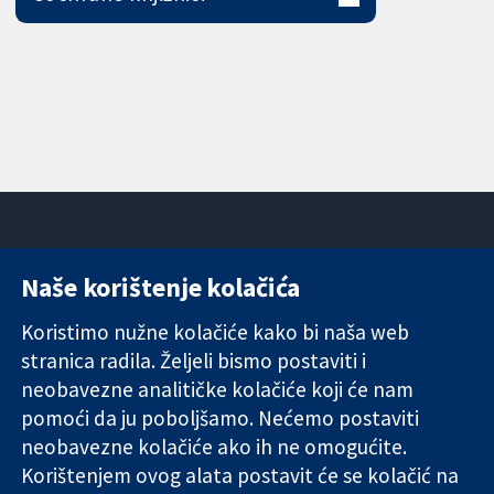
Naše korištenje kolačića
11-13 Cavendish
Kontaktirajte
Square
nas
Koristimo nužne kolačiće kako bi naša web
Pouzdani dokazi.
London
Novosti
stranica radila. Željeli bismo postaviti i
Utemeljeni
W1G 0AN
Ured za
dokazi.
Ujedinjeno
medije
neobavezne analitičke kolačiće koji će nam
Bolje zdravlje.
Kraljevstvo
O nama
pomoći da ju poboljšamo. Nećemo postaviti
Poslovi
neobavezne kolačiće ako ih ne omogućite.
Cochrane
Korištenjem ovog alata postavit će se kolačić na
Library