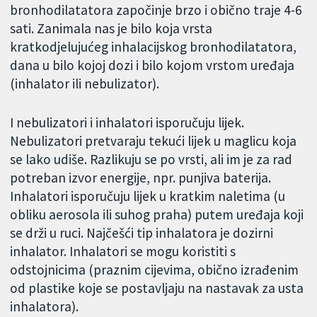
bronhodilatatora započinje brzo i obično traje 4-6
sati. Zanimala nas je bilo koja vrsta
kratkodjelujućeg inhalacijskog bronhodilatatora,
dana u bilo kojoj dozi i bilo kojom vrstom uređaja
(inhalator ili nebulizator).
I nebulizatori i inhalatori isporučuju lijek.
Nebulizatori pretvaraju tekući lijek u maglicu koja
se lako udiše. Razlikuju se po vrsti, ali im je za rad
potreban izvor energije, npr. punjiva baterija.
Inhalatori isporučuju lijek u kratkim naletima (u
obliku aerosola ili suhog praha) putem uređaja koji
se drži u ruci. Najčešći tip inhalatora je dozirni
inhalator. Inhalatori se mogu koristiti s
odstojnicima (praznim cijevima, obično izrađenim
od plastike koje se postavljaju na nastavak za usta
inhalatora).