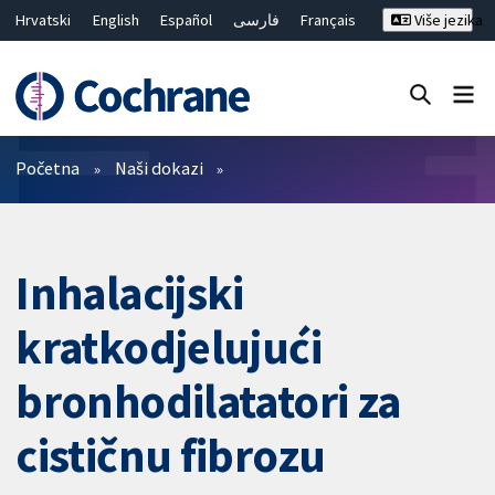
Hrvatski
English
Español
فارسی
Français
Više jezika
Русский
Deutsch
Bahasa Malaysia
ไทย
繁體中文
简体中文
Close search ✖
Prečistači
Početna
Naši dokazi
Inhalacijski
kratkodjelujući
bronhodilatatori za
cističnu fibrozu