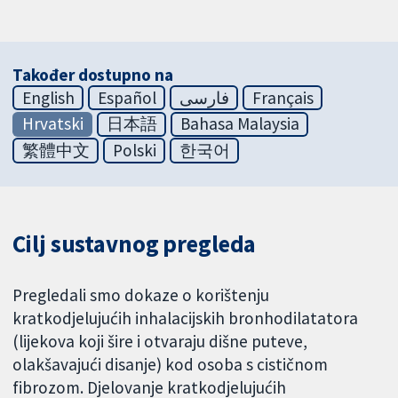
Također dostupno na
English
Español
فارسی
Français
Hrvatski
日本語
Bahasa Malaysia
繁體中文
Polski
한국어
Cilj sustavnog pregleda
Pregledali smo dokaze o korištenju
kratkodjelujućih inhalacijskih bronhodilatatora
(lijekova koji šire i otvaraju dišne puteve,
olakšavajući disanje) kod osoba s cističnom
fibrozom. Djelovanje kratkodjelujućih