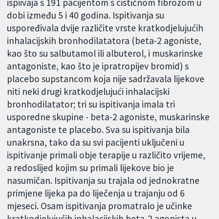
ispiivaja s 191 pacijentom s cističnom fibrozom u
dobi između 5 i 40 godina. Ispitivanja su
uspoređivala dvije različite vrste kratkodjelujućih
inhalacijskih bronhodilatatora (beta-2 agoniste,
kao što su salbutamol ili albuterol, i muskarinske
antagoniste, kao što je ipratropijev bromid) s
placebo supstancom koja nije sadržavala lijekove
niti neki drugi kratkodjelujući inhalacijski
bronhodilatator; tri su ispitivanja imala tri
usporedne skupine - beta-2 agoniste, muskarinske
antagoniste te placebo. Sva su ispitivanja bila
unakrsna, tako da su svi pacijenti uključeni u
ispitivanje primali obje terapije u različito vrijeme,
a redoslijed kojim su primali lijekove bio je
nasumičan. Ispitivanja su trajala od jednokratne
primjene lijeka pa do liječenja u trajanju od 6
mjeseci. Osam ispitivanja promatralo je učinke
kratkodjelujućih inhalacijskih beta-2 agonista u