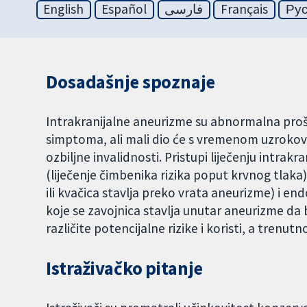
English
Español
فارسی
Français
Ру
Dosadašnje spoznaje
Intrakranijalne aneurizme su abnormalna proši
simptoma, ali mali dio će s vremenom uzrokovat
ozbiljne invalidnosti. Pristupi liječenju intrak
(liječenje čimbenika rizika poput krvnog tlaka)
ili kvačica stavlja preko vrata aneurizme) i 
koje se zavojnica stavlja unutar aneurizme da b
različite potencijalne rizike i koristi, a trenu
Istraživačko pitanje