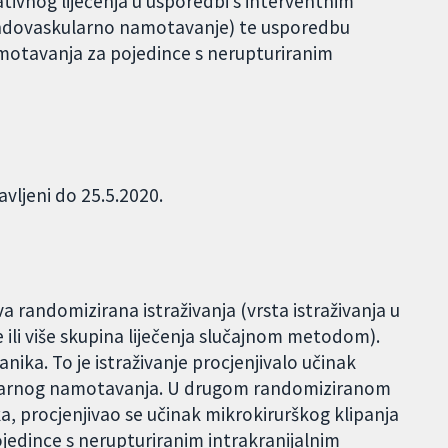
ativnog liječenja u usporedbi s interventnim
i endovaskularno namotavanje) te usporedbu
motavanja za pojedince s nerupturiranim
avljeni do 25.5.2020.
dva randomizirana istraživanja (vrsta istraživanja u
 ili više skupina liječenja slučajnom metodom).
anika. To je istraživanje procjenjivalo učinak
ularnog namotavanja. U drugom randomiziranom
ka, procjenjivao se učinak mikrokirurškog klipanja
dince s nerupturiranim intrakranijalnim