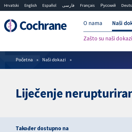
Hrvatski
English
Español
فارسی
Français
Русский
Deuts
O nama
Naši do
Zašto su naši dokaz
Prečistači
Početna
Naši dokazi
Liječenje nerupturira
Također dostupno na