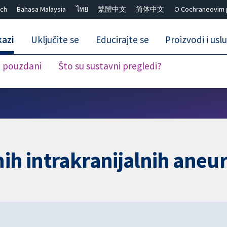
ch
Bahasa Malaysia
ไทย
繁體中文
简体中文
O Cochraneovim 
kazi
Uključite se
Educirajte se
Proizvodi i usl
i pouzdani
Što su sustavni pregledi?
Close search ✖
nih intrakranijalnih aneu