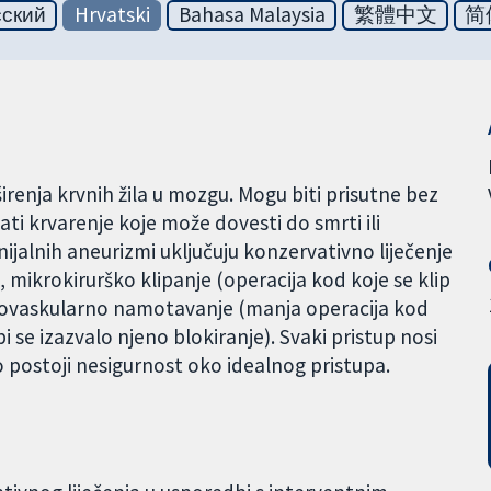
сский
Hrvatski
Bahasa Malaysia
繁體中文
简
renja krvnih žila u mozgu. Mogu biti prisutne bez
i krvarenje koje može dovesti do smrti ili
ranijalnih aneurizmi uključuju konzervativno liječenje
, mikrokirurško klipanje (operacija kod koje se klip
endovaskularno namotavanje (manja operacija kod
i se izazvalo njeno blokiranje). Svaki pristup nosi
tno postoji nesigurnost oko idealnog pristupa.