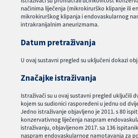
Istraživači su promatrali učinkovitost konzerv
načinima liječenja (mikrokirurško klipanje il
mikrokirurškog klipanja i endovaskularnog na
intrakranijalnim aneurizmama.
Datum pretraživanja
U ovaj sustavni pregled su uključeni dokazi obj
Značajke istraživanja
Istraživači su u ovaj sustavni pregled uključili 
kojem su sudionici raspoređeni u jednu od dvije
Jedno istraživanje objavljeno je 2011. s 80 ispit
konzervativnog liječenja naspram endovask
istraživanju, objavljenom 2017. sa 136 ispitani
naspram endovaskularnog namotavanja za poje