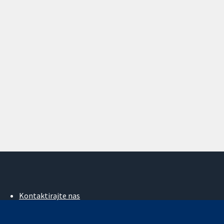
Kontaktirajte nas
Novosti
Ured za medije