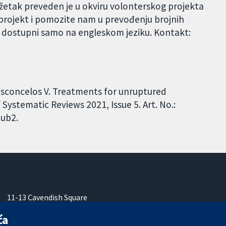
ažetak preveden je u okviru volonterskog projekta
 projekt i pomozite nam u prevođenju brojnih
ek dostupni samo na engleskom jeziku. Kontakt:
Vasconcelos V. Treatments for unruptured
Systematic Reviews 2021, Issue 5. Art. No.:
ub2.
11-13 Cavendish Square
London
ća
W1G 0AN