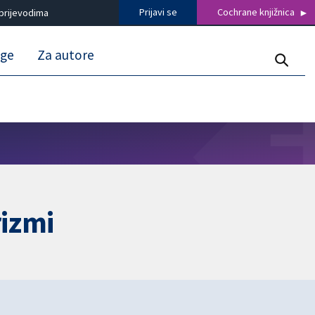
Prijavi se
Cochrane knjižnica
prijevodima
uge
Za autore
rizmi