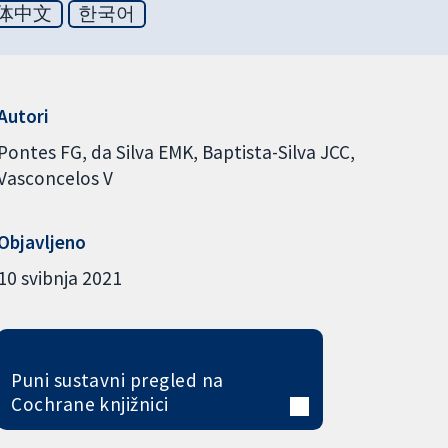
体中文
한국어
Autori
Pontes FG
da Silva EMK
Baptista-Silva JCC
Vasconcelos V
Objavljeno
10 svibnja 2021
Puni sustavni pregled na
Cochrane knjižnici