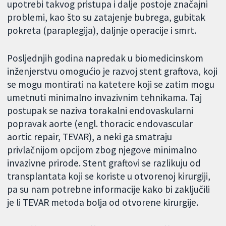
upotrebi takvog pristupa i dalje postoje značajni
problemi, kao što su zatajenje bubrega, gubitak
pokreta (paraplegija), daljnje operacije i smrt.
Posljednjih godina napredak u biomedicinskom
inženjerstvu omogućio je razvoj stent graftova, koji
se mogu montirati na katetere koji se zatim mogu
umetnuti minimalno invazivnim tehnikama. Taj
postupak se naziva torakalni endovaskularni
popravak aorte (engl. thoracic endovascular
aortic repair, TEVAR), a neki ga smatraju
privlačnijom opcijom zbog njegove minimalno
invazivne prirode. Stent graftovi se razlikuju od
transplantata koji se koriste u otvorenoj kirurgiji,
pa su nam potrebne informacije kako bi zaključili
je li TEVAR metoda bolja od otvorene kirurgije.