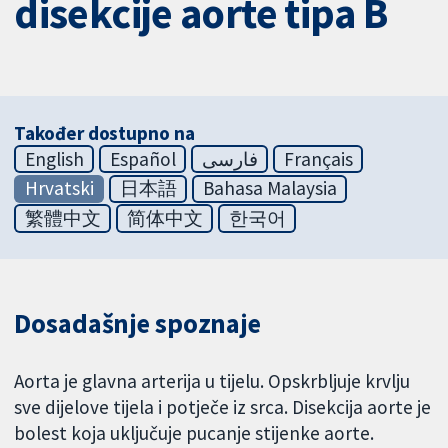
disekcije aorte tipa B
Također dostupno na
English
Español
فارسی
Français
Hrvatski
日本語
Bahasa Malaysia
繁體中文
简体中文
한국어
Dosadašnje spoznaje
Aorta je glavna arterija u tijelu. Opskrbljuje krvlju
sve dijelove tijela i potječe iz srca. Disekcija aorte je
bolest koja uključuje pucanje stijenke aorte.