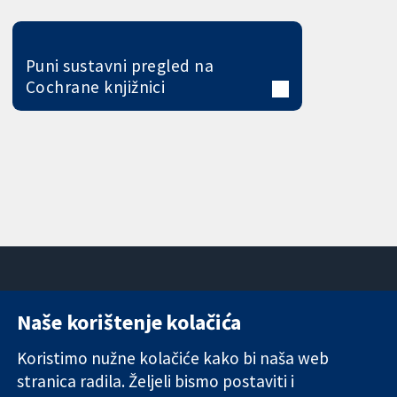
Puni sustavni pregled na
Cochrane knjižnici
Naše korištenje kolačića
11-13 Cavendish
Kontaktirajte
Square
nas
Koristimo nužne kolačiće kako bi naša web
Pouzdani dokazi.
London
Novosti
stranica radila. Željeli bismo postaviti i
Utemeljeni
W1G 0AN
Ured za