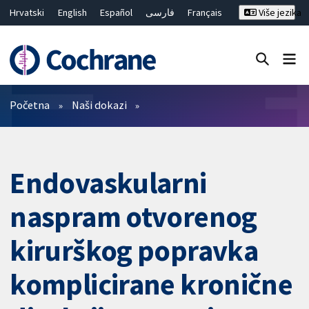
Hrvatski
English
Español
فارسی
Français
Više jezika
Русский
Deutsch
Bahasa Malaysia
ไทย
繁體中文
简体中文
Close search ✖
Prečistači
Početna
Naši dokazi
Endovaskularni
naspram otvorenog
kirurškog popravka
komplicirane kronične