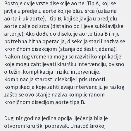
Postoje dvije vrste disekcije aorte: Tip A, koji se
javlja u predjelu aorte koji je blizu srca (uzlazna
aorta i luk aorte), i tip B, koji se javlja u predjelu
aorte dalje od srca (distalno od lijeve subklavijske
arterije). Ako dođe do disekcije aorte tipa B i nije
potrebna hitna operacija, disekcija stari i naziva se
kroničnom disekcijom (starija od šest tjedana).
Nakon tog vremena mogu se razviti komplikacije
koje mogu zahtijevati kiruršku intervenciju, ovisno
o težini komplikacija i riziku intervencije.
Kombinacija starosti disekcije i prisutnosti
komplikacija koje zahtijevaju intervenciju je razlog
zašto se ovo stanje naziva kompliciranom
kroničnom disecijom aorte tipa B.
Dugi niz godina jedina opcija liječenja bila je
otvoreni kirurški popravak. Unatoč širokoj