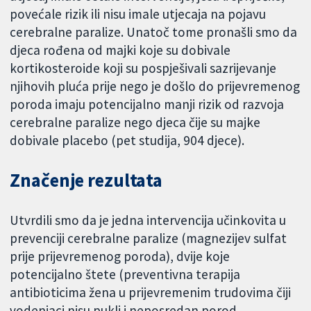
povećale rizik ili nisu imale utjecaja na pojavu
cerebralne paralize. Unatoč tome pronašli smo da
djeca rođena od majki koje su dobivale
kortikosteroide koji su pospješivali sazrijevanje
njihovih pluća prije nego je došlo do prijevremenog
poroda imaju potencijalno manji rizik od razvoja
cerebralne paralize nego djeca čije su majke
dobivale placebo (pet studija, 904 djece).
Značenje rezultata
Utvrdili smo da je jedna intervencija učinkovita u
prevenciji cerebralne paralize (magnezijev sulfat
prije prijevremenog poroda), dvije koje
potencijalno štete (preventivna terapija
antibioticima žena u prijevremenim trudovima čiji
vodenjaci nisu pukli i neposredan porod