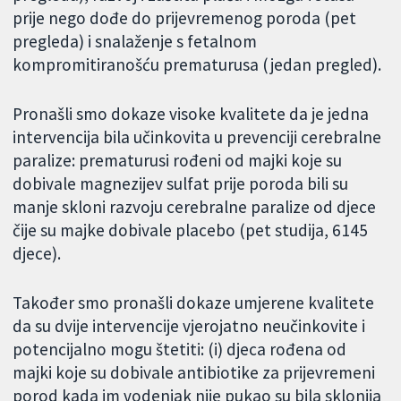
prije nego dođe do prijevremenog poroda (pet
pregleda) i snalaženje s fetalnom
kompromitiranošću prematurusa (jedan pregled).
Pronašli smo dokaze visoke kvalitete da je jedna
intervencija bila učinkovita u prevenciji cerebralne
paralize: prematurusi rođeni od majki koje su
dobivale magnezijev sulfat prije poroda bili su
manje skloni razvoju cerebralne paralize od djece
čije su majke dobivale placebo (pet studija, 6145
djece).
Također smo pronašli dokaze umjerene kvalitete
da su dvije intervencije vjerojatno neučinkovite i
potencijalno mogu štetiti: (i) djeca rođena od
majki koje su dobivale antibiotike za prijevremeni
porod kada im vodenjak nije pukao su bila sklonija