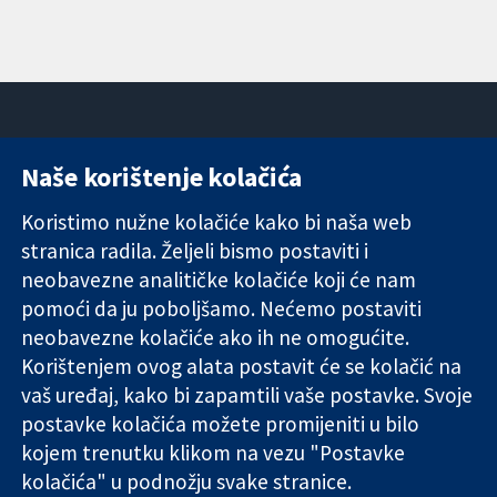
Naše korištenje kolačića
11-13 Cavendish
Kontaktirajte
Square
nas
Koristimo nužne kolačiće kako bi naša web
Pouzdani dokazi.
London
Novosti
stranica radila. Željeli bismo postaviti i
Utemeljeni
W1G 0AN
Ured za
dokazi.
neobavezne analitičke kolačiće koji će nam
Ujedinjeno
medije
Bolje zdravlje.
Kraljevstvo
O nama
pomoći da ju poboljšamo. Nećemo postaviti
Poslovi
neobavezne kolačiće ako ih ne omogućite.
Cochrane
Korištenjem ovog alata postavit će se kolačić na
Library
vaš uređaj, kako bi zapamtili vaše postavke. Svoje
postavke kolačića možete promijeniti u bilo
kojem trenutku klikom na vezu "Postavke
The Cochrane Collaboration is a charity (no. 1045921) and a
kolačića" u podnožju svake stranice.
company limited by guarantee (no. 03044323) registered in