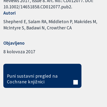
Reviews 2017, Issue 8. Art. No.: CD012077. DOI:
10.1002/14651858.CD012077.pub2.
Autori
Shepherd E
Salam RA
Middleton P
Makrides M
McIntyre S
Badawi N
Crowther CA
Objavljeno
8 kolovoza 2017
Puni sustavni pregled na
Cochrane knjižnici