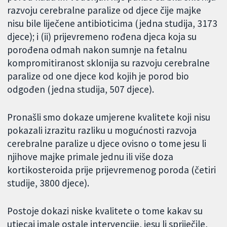
razvoju cerebralne paralize od djece čije majke
nisu bile liječene antibioticima (jedna studija, 3173
djece); i (ii) prijevremeno rođena djeca koja su
porođena odmah nakon sumnje na fetalnu
kompromitiranost sklonija su razvoju cerebralne
paralize od one djece kod kojih je porod bio
odgođen (jedna studija, 507 djece).
Pronašli smo dokaze umjerene kvalitete koji nisu
pokazali izrazitu razliku u mogućnosti razvoja
cerebralne paralize u djece ovisno o tome jesu li
njihove majke primale jednu ili više doza
kortikosteroida prije prijevremenog poroda (četiri
studije, 3800 djece).
Postoje dokazi niske kvalitete o tome kakav su
utjecaj imale ostale intervencije, jesu li spriječile,