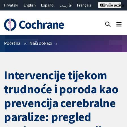
Hrvatski
English
Español
فارسی
Français
Više jezika
Русский
Deutsch
Bahasa Malaysia
ไทย
繁體中文
简体中文
Close search ✖
Prečistači
Početna
Naši dokazi
Intervencije tijekom
trudnoće i poroda kao
prevencija cerebralne
paralize: pregled