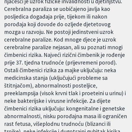
njačešći je uzrok fizičke invalidnosti u djetinjstvu.
Cerebralna paraliza se uobičajeno javlja kao
posljedica događaja prije, tijekom ili nakon
porođaja koji dovode do ozljede djetetovog
mozga u razvoju. Ne postoji jedinstveni uzrok
cerebralne paralize. Kod mnoge djece je uzrok
cerebralne paralize nejasan, ali su poznati mnogi
čimbenici rizika. Najveći rizični čimbenik je rođenje
prije 37. tjedna trudnoće (prijevremeni porod).
Ostali čimbenici rizika za majke uključuju: neka
medicinska stanja (uključujući probleme sa
štitnjačom), abnormalnosti posteljice,
preeklampsija (visok krvni tlak i proeteini u urinu) i
neke bakterijske i virusne infekcije. Za dijete
čimbenici rizika uključuju: kongenitalne i genetske
abnormalnosti, nisku porođajna masa ili ograničen
rast fetusa, višeplodnu trudnoću (blizanci ili
trojke), neke infekcije i dugotrajni gubitak kisika