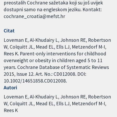
preostalih Cochrane sažetaka koji su još uvijek
dostupni samo na engleskom jeziku. Kontakt:
cochrane_croatia@mefst.hr
Citat
Loveman E, Al-Khudairy L, Johnson RE, Robertson
W, Colquitt JL, Mead EL, Ells LJ, Metzendorf M-I,
Rees K. Parent-only interventions for childhood
overweight or obesity in children aged 5 to 11
years. Cochrane Database of Systematic Reviews
2015, Issue 12. Art. No.: CD012008. DOI:
10.1002/14651858.CD012008.
Autori
Loveman E
Al-Khudairy L
Johnson RE
Robertson
W
Colquitt JL
Mead EL
Ells LJ
Metzendorf M-I
Rees K