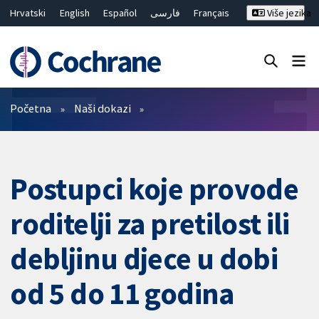
Hrvatski
English
Español
فارسی
Français
Više jezika
Русский
Deutsch
Bahasa Malaysia
ไทย
繁體中文
简体中文
Close search ✖
Prečistači
Početna
Naši dokazi
Postupci koje provode
roditelji za pretilost ili
debljinu djece u dobi
od 5 do 11 godina