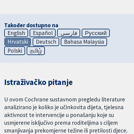
Također dostupno na
English
Español
فارسی
Русский
Hrvatski
Deutsch
Bahasa Malaysia
Polski
தமிழ்
Istraživačko pitanje
U ovom Cochrane sustavnom pregledu literature
analizirano je koliko je učinkovita dijeta, tjelesna
aktivnost te intervencije u ponašanju koje su
usmjerene isključivo prema roditeljima s ciljem
smanjivanja prekomjerne težine ili pretilosti djece.