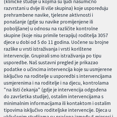
(kliničke studije u kojima su ljudi nasumično
razvrstani u dvije ili više skupina) koje uspoređuju
prehrambene navike, tjelesne aktivnosti i
ponašanje (gdje su navike promijenjene ili
poboljšane) u odnosu na različite kontrolne
skupine (koje nisu primile terapiju) roditelja 3057
djece u dobi od 5 do 11 godina. Uočene su brojne
razlike u vrsti istraživanja i vrsti korištene
intervencije. Grupirali smo istraživanja po tipu
usporedbe. Naš sustavni pregled je prikazao
podatke o učincima intervencija koje su usmjerene
isključivo na roditelje u usporedbi s intervencijama
usmjerenima i na roditelje i na djecu, kontrolama
"na listi čekanja" (gdje je intervencija odgođena
do završetka studije), ostalim intervencijama s
minimalnim informacijama ili kontaktom i ostalim
tipovima isključivo roditeljske intervencije. Djeca u
uključenim studijama su praćena između 6 mjeseci i