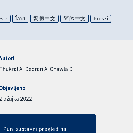
sia
ไทย
繁體中文
简体中文
Polski
Autori
Thukral A
Deorari A
Chawla D
Objavljeno
2 ožujka 2022
Puni sustavni pregled na