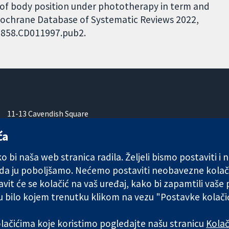
 of body position under phototherapy in term and
Cochrane Database of Systematic Reviews 2022,
51858.CD011997.pub2.
11-13 Cavendish Square
London
ća
W1G 0AN
Ujedinjeno Kraljevstvo
 bi naša web stranica radila. Željeli bismo postaviti i
 da ju poboljšamo. Nećemo postaviti neobavezne kolač
vit će se kolačić na vaš uređaj, kako bi zapamtili vaše
 u bilo kojem trenutku klikom na vezu "Postavke kolač
any limited by guarantee (no. 03044323) registered in England & W
kolačićima koje koristimo pogledajte našu stranicu
Kolač