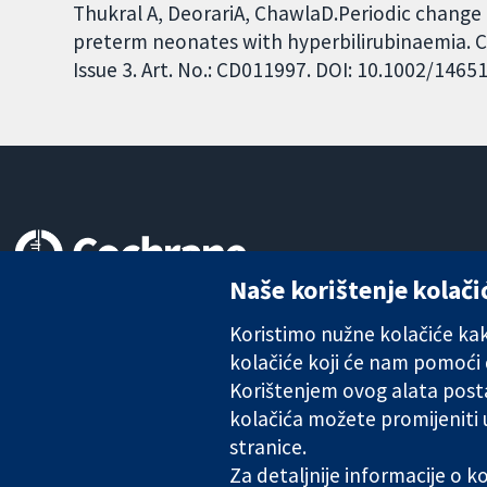
Thukral A, DeorariA, ChawlaD.Periodic change
preterm neonates with hyperbilirubinaemia. 
Issue 3. Art. No.: CD011997. DOI: 10.1002/146
Naše korištenje kolači
Pouzdani dokazi.
Utemeljeni dokazi.
Koristimo nužne kolačiće kako
Bolje zdravlje.
kolačiće koji će nam pomoći
Korištenjem ovog alata posta
kolačića možete promijeniti
The Cochrane Collaboration is a charity (no. 1045921) and a comp
stranice.
Za detaljnije informacije o 