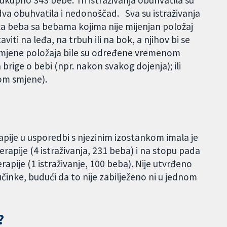
dva obuhvatila i nedonoščad.
Sva su istraživanja
la beba sa bebama kojima nije mijenjan položaj
viti na leđa, na trbuh ili na bok, a njihov bi se
romjene položaja bile su određene vremenom
brige o bebi (npr. nakon svakog dojenja); ili
kom smjene).
apije u usporedbi s njezinim izostankom imala je
terapije (4 istraživanja, 231 beba) i na stopu pada
apije (1 istraživanje, 100 beba). Nije utvrđeno
učinke, budući da to nije zabilježeno ni u jednom
?