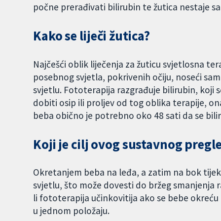
počne prerađivati bilirubin te žutica nestaje 
Kako se liječi žutica?
Najčešći oblik liječenja za žuticu svjetlosna ter
posebnog svjetla, pokrivenih očiju, noseći sam
svjetlu. Fototerapija razgrađuje bilirubin, koji
dobiti osip ili proljev od tog oblika terapije,
beba obično je potrebno oko 48 sati da se bilir
Koji je cilj ovog sustavnog pregl
Okretanjem beba na leđa, a zatim na bok tijeko
svjetlu, što može dovesti do bržeg smanjenja razi
li fototerapija učinkovitija ako se bebe okreć
u jednom položaju.