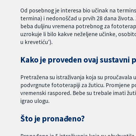
Od posebnog je interesa bio učinak na termin
termina) i nedonoščad u prvih 28 dana života. Ž
beba duljinu vremena potrebnog za fototerapiju;
uzrokuje li bilo kakve neželjene učinke, osobit
u krevetiću').
Kako je proveden ovaj sustavni 
Pretražena su istraživanja koja su proučavala 
podvrgnute fototerapiji za žuticu. Promjene pol
vremenski raspored. Bebe su trebale imati žuticu
igrao ulogu.
Što je pronađeno?
Pronađeno je 5 istraživanja koja su obuhvatila