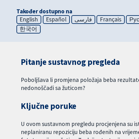
Također dostupno na
English
Español
فارسی
Français
Ру
한국어
Pitanje sustavnog pregleda
Poboljšava li promjena položaja beba rezulta
nedonoščadi sa žuticom?
Ključne poruke
U ovom sustavnom pregledu procjenjena su istr
neplaniranu repoziciju beba rođenih na vrijeme