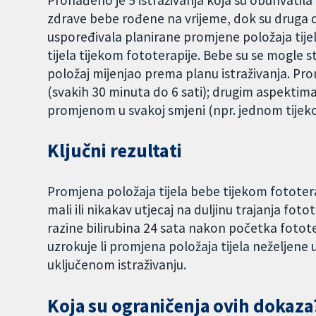
zdrave bebe rođene na vrijeme, dok su druga 
uspoređivala planirane promjene položaja tije
tijela tijekom fototerapije. Bebe su se mogle sta
položaj mijenjao prema planu istraživanja. P
(svakih 30 minuta do 6 sati); drugim aspektima 
promjenom u svakoj smjeni (npr. jednom tije
Ključni rezultati
Promjena položaja tijela bebe tijekom fototer
mali ili nikakav utjecaj na duljinu trajanja foto
razine bilirubina 24 sata nakon početka fototer
uzrokuje li promjena položaja tijela neželjene 
uključenom istraživanju.
Koja su ograničenja ovih dokaza