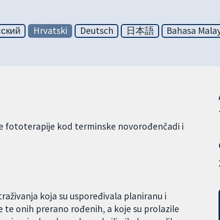
сский
Hrvatski
Deutsch
日本語
Bahasa Malay
te fototerapije kod terminske novorođenčadi i
aživanja koja su uspoređivala planiranu i
 te onih prerano rođenih, a koje su prolazile