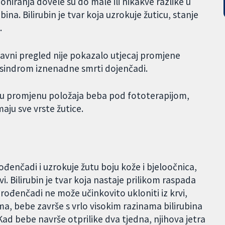
ioniranja dovele su do male ili nikakve razlike u
ubina. Bilirubin je tvar koja uzrokuje žuticu, stanje
.
stavni pregled nije pokazalo utjecaj promjene
i sindrom iznenadne smrti dojenčadi.
ranu promjenu položaja beba pod fototerapijom,
maju sve vrste žutice.
ođenčadi i uzrokuje žutu boju kože i bjeloočnica,
rvi. Bilirubin je tvar koja nastaje prilikom raspada
orođenčadi ne može učinkovito ukloniti iz krvi,
a, bebe završe s vrlo visokim razinama bilirubina
ad bebe navrše otprilike dva tjedna, njihova jetra