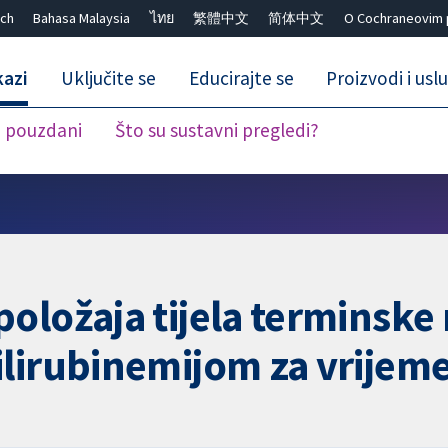
ch
Bahasa Malaysia
ไทย
繁體中文
简体中文
O Cochraneovim 
kazi
Uključite se
Educirajte se
Proizvodi i usl
i pouzdani
Što su sustavni pregledi?
Close search ✖
oložaja tijela terminske
lirubinemijom za vrijeme