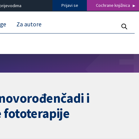
Prijavi se
Cochrane knjižnica
prijevodima
uge
Za autore
 novorođenčadi i
 fototerapije