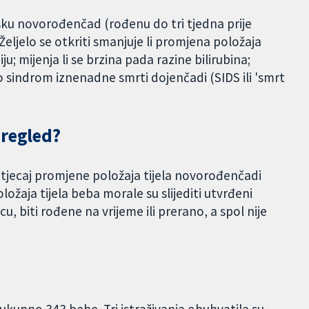
sku novorođenčad (rođenu do tri tjedna prije
eljelo se otkriti smanjuje li promjena položaja
 mijenja li se brzina pada razine bilirubina;
o sindrom iznenadne smrti dojenčadi (SIDS ili 'smrt
pregled?
utjecaj promjene položaja tijela novorođenčadi
ožaja tijela beba morale su slijediti utvrđeni
, biti rođene na vrijeme ili prerano, a spol nije
 ukupno 343 bebe. Tri istraživanja obuhvatila su