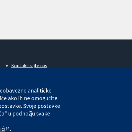
Kontaktirajte nas
Novosti
Ured za medije
O nama
 neobavezne analitičke
Poslovi
iće ako ih ne omogućite.
Cochrane Library
 postavke. Svoje postavke
ića" u podnožju svake
ales. VAT registration number GB 718 2127 49.
ići
.