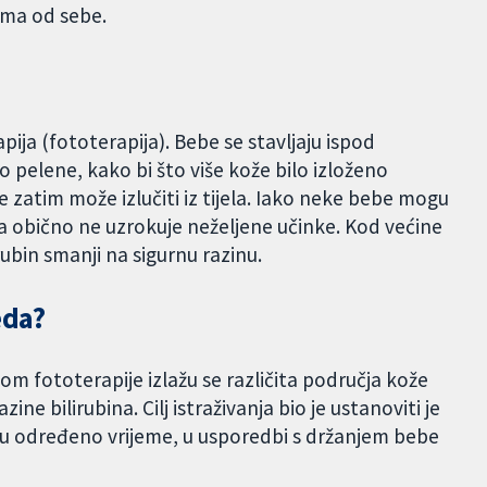
sama od sebe.
apija (fototerapija). Bebe se stavljaju ispod
o pelene, kako bi što više kože bilo izloženo
 se zatim može izlučiti iz tijela. Iako neke bebe mogu
 ona obično ne uzrokuje neželjene učinke. Kod većine
ubin smanji na sigurnu razinu.
eda?
m fototerapije izlažu se različita područja kože
ne bilirubina. Cilj istraživanja bio je ustanoviti je
u u određeno vrijeme, u usporedbi s držanjem bebe