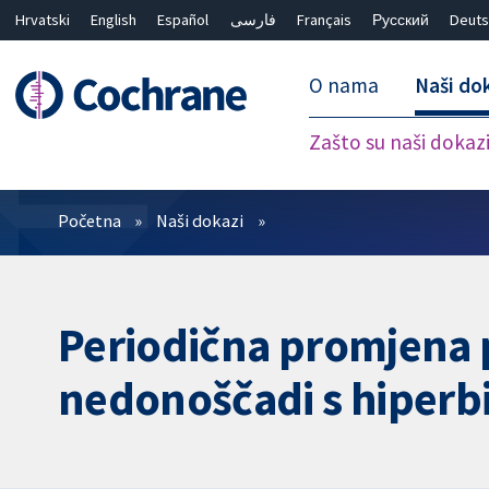
Hrvatski
English
Español
فارسی
Français
Русский
Deuts
O nama
Naši do
Zašto su naši dokaz
Prečistači
Početna
Naši dokazi
Periodična promjena p
nedonoščadi s hiperbi