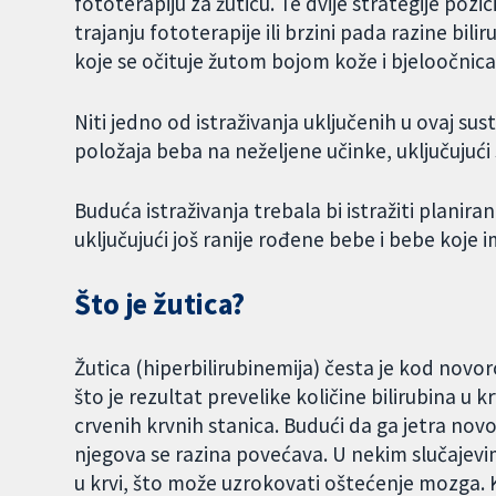
fototerapiju za žuticu. Te dvije strategije pozic
trajanju fototerapije ili brzini pada razine bilir
koje se očituje žutom bojom kože i bjeloočnica
Niti jedno od istraživanja uključenih u ovaj su
položaja beba na neželjene učinke, uključujuć
Buduća istraživanja trebala bi istražiti plani
uključujući još ranije rođene bebe i bebe koje i
Što je žutica?
Žutica (hiperbilirubinemija) česta je kod novor
što je rezultat prevelike količine bilirubina u k
crvenih krvnih stanica. Budući da ga jetra nov
njegova se razina povećava. U nekim slučajevim
u krvi, što može uzrokovati oštećenje mozga. K