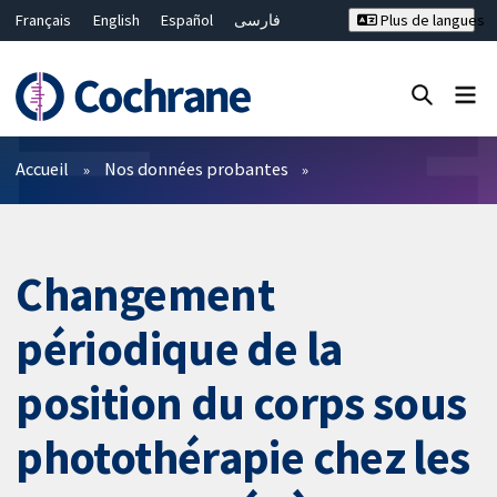
Français
English
Español
فارسی
Plus de langues
Русский
Hrvatski
Deutsch
Bahasa Malaysia
ไทย
繁體中文
简体中文
Fermer la recherche ✖
Filtres
Accueil
Nos données probantes
Changement
périodique de la
position du corps sous
photothérapie chez les