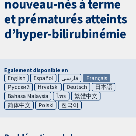
nouveau-nés à terme
et prématurés atteints
d’hyper-bilirubinémie
Egalement disponible en
English
Español
فارسی
Français
Русский
Hrvatski
Deutsch
日本語
Bahasa Malaysia
ไทย
繁體中文
简体中文
Polski
한국어