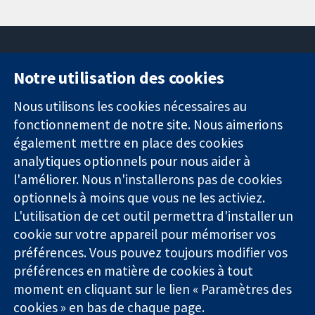
Notre utilisation des cookies
11-13 Cavendish
Contactez-
Square
nous
Nous utilisons les cookies nécessaires au
Des données
Londres
Actualités
fonctionnement de notre site. Nous aimerions
probantes.
W1G0AN
Service de
également mettre en place des cookies
Des décisions
Royaume-Uni
presse
analytiques optionnels pour nous aider à
éclairées.
Qui sommes-
l'améliorer. Nous n'installerons pas de cookies
Une meilleure
nous
santé.
optionnels à moins que vous ne les activiez.
Offres
d'emploi
L'utilisation de cet outil permettra d'installer un
Cochrane
cookie sur votre appareil pour mémoriser vos
Library
préférences. Vous pouvez toujours modifier vos
préférences en matière de cookies à tout
moment en cliquant sur le lien « Paramètres des
La Collaboration Cochrane est une association caritative (n°
cookies » en bas de chaque page.
1045921) et une société à responsabilité limitée par garantie (n°