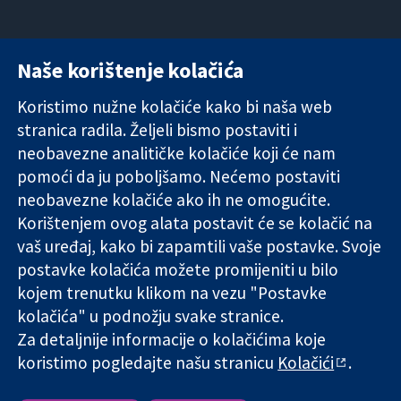
Naše korištenje kolačića
11-13 Cavendish
Kontaktirajte
Square
nas
Koristimo nužne kolačiće kako bi naša web
Pouzdani dokazi.
London
Novosti
stranica radila. Željeli bismo postaviti i
Utemeljeni
W1G 0AN
Ured za
dokazi.
neobavezne analitičke kolačiće koji će nam
Ujedinjeno
medije
Bolje zdravlje.
Kraljevstvo
O nama
pomoći da ju poboljšamo. Nećemo postaviti
Poslovi
neobavezne kolačiće ako ih ne omogućite.
Cochrane
Korištenjem ovog alata postavit će se kolačić na
Library
vaš uređaj, kako bi zapamtili vaše postavke. Svoje
postavke kolačića možete promijeniti u bilo
kojem trenutku klikom na vezu "Postavke
The Cochrane Collaboration is a charity (no. 1045921) and a
kolačića" u podnožju svake stranice.
company limited by guarantee (no. 03044323) registered in
England & Wales. VAT registration number GB 718 2127 49.
Za detaljnije informacije o kolačićima koje
koristimo pogledajte našu stranicu
Kolačići
.
Copyright © 2026 The Cochrane Collaboration
Uvjeti korištenja
|
Odricanje od odgovornosti
|
Privatnost
|