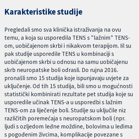
Karakteristike studije
Pregledali smo sva klinička istraživanja na ovu
temu, a koja su usporedila TENS s "lažnim" TENS-
om, uobičajenom skrbi i nikakvom terapijom. Iil su
pak studije usporedile TENS u kombinaciji s
uobičajenom skrbi u odnosu na samu uobičajenu
skrb neuropatske boli odrasli. Do rujna 2016.
pronašli smo 15 studija koje ispunjavaju uvjete za
uključenje. Od tih 15 studija, bili smo u mogućnosti
statistički kombinirati rezultate pet studija koje su
usporedile učinak TENS-a u usporedbi s lažnim
TENS-om za liječenje boli. Studije su uključile niz
različitih poremećaja s neuropatskom boli (npr.
ljudi s ozljedom leđne moždine, bolovima u leđima
s pogođenim živcima, komplikacije povezane s