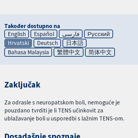
Također dostupno na
English
Español
فارسی
Русский
Hrvatski
Deutsch
日本語
Bahasa Malaysia
繁體中文
简体中文
Zaključak
Za odrasle s neuropatskom boli, nemoguće je
pouzdano tvrditi je li TENS učinkovit za
ublažavanje boli u usporedbi s lažnim TENS-om.
Dosadašnje spoznaje