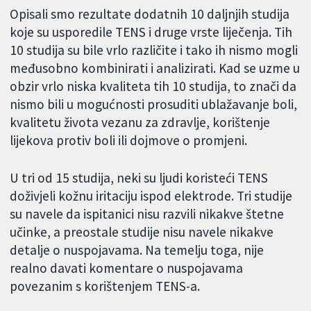
Opisali smo rezultate dodatnih 10 daljnjih studija
koje su usporedile TENS i druge vrste liječenja. Tih
10 studija su bile vrlo različite i tako ih nismo mogli
međusobno kombinirati i analizirati. Kad se uzme u
obzir vrlo niska kvaliteta tih 10 studija, to znači da
nismo bili u mogućnosti prosuditi ublažavanje boli,
kvalitetu života vezanu za zdravlje, korištenje
lijekova protiv boli ili dojmove o promjeni.
U tri od 15 studija, neki su ljudi koristeći TENS
doživjeli kožnu iritaciju ispod elektrode. Tri studije
su navele da ispitanici nisu razvili nikakve štetne
učinke, a preostale studije nisu navele nikakve
detalje o nuspojavama. Na temelju toga, nije
realno davati komentare o nuspojavama
povezanim s korištenjem TENS-a.