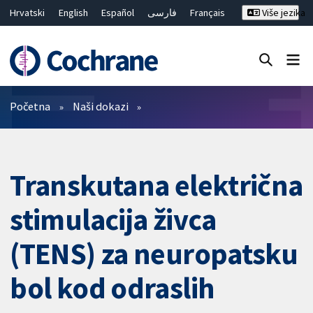
Hrvatski
English
Español
فارسی
Français
Više jezika
Русский
Deutsch
Bahasa Malaysia
ไทย
繁體中文
简体中文
Close search ✖
Prečistači
Početna
Naši dokazi
Transkutana električna
stimulacija živca
(TENS) za neuropatsku
bol kod odraslih