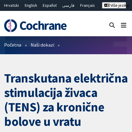
Hrvatski
English
Español
فارسی
Français
Više jezika
Русский
Deutsch
Bahasa Malaysia
ไทย
繁體中文
简体中文
Close search ✖
Prečistači
Početna
Naši dokazi
Transkutana električna
stimulacija živaca
(TENS) za kronične
bolove u vratu