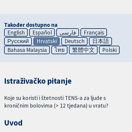
Također dostupno na
English
Español
فارسی
Français
Русский
Hrvatski
Deutsch
日本語
Bahasa Malaysia
ไทย
繁體中文
Polski
Istraživačko pitanje
Koje su koristi i štetnosti TENS-a za ljude s
kroničnim bolovima (> 12 tjedana) u vratu?
Uvod