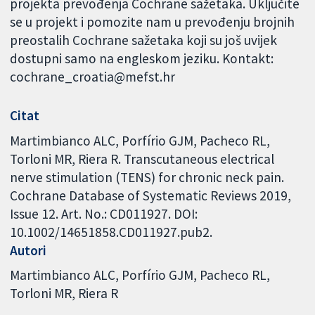
projekta prevođenja Cochrane sažetaka. Uključite
se u projekt i pomozite nam u prevođenju brojnih
preostalih Cochrane sažetaka koji su još uvijek
dostupni samo na engleskom jeziku. Kontakt:
cochrane_croatia@mefst.hr
Citat
Martimbianco ALC, Porfírio GJM, Pacheco RL,
Torloni MR, Riera R. Transcutaneous electrical
nerve stimulation (TENS) for chronic neck pain.
Cochrane Database of Systematic Reviews 2019,
Issue 12. Art. No.: CD011927. DOI:
10.1002/14651858.CD011927.pub2.
Autori
Martimbianco ALC
Porfírio GJM
Pacheco RL
Torloni MR
Riera R