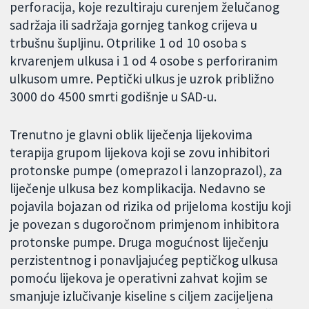
perforacija, koje rezultiraju curenjem želučanog
sadržaja ili sadržaja gornjeg tankog crijeva u
trbušnu šupljinu. Otprilike 1 od 10 osoba s
krvarenjem ulkusa i 1 od 4 osobe s perforiranim
ulkusom umre. Peptički ulkus je uzrok približno
3000 do 4500 smrti godišnje u SAD-u.
Trenutno je glavni oblik liječenja lijekovima
terapija grupom lijekova koji se zovu inhibitori
protonske pumpe (omeprazol i lanzoprazol), za
liječenje ulkusa bez komplikacija. Nedavno se
pojavila bojazan od rizika od prijeloma kostiju koji
je povezan s dugoročnom primjenom inhibitora
protonske pumpe. Druga mogućnost liječenju
perzistentnog i ponavljajućeg peptičkog ulkusa
pomoću lijekova je operativni zahvat kojim se
smanjuje izlučivanje kiseline s ciljem zacijeljena