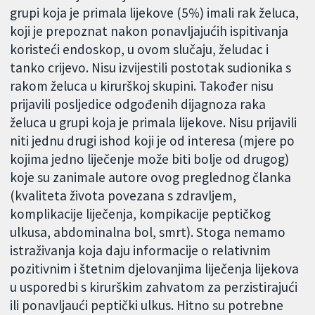
grupi koja je primala lijekove (5%) imali rak želuca,
koji je prepoznat nakon ponavljajućih ispitivanja
koristeći endoskop, u ovom slučaju, želudac i
tanko crijevo. Nisu izvijestili postotak sudionika s
rakom želuca u kirurškoj skupini. Također nisu
prijavili posljedice odgođenih dijagnoza raka
želuca u grupi koja je primala lijekove. Nisu prijavili
niti jednu drugi ishod koji je od interesa (mjere po
kojima jedno liječenje može biti bolje od drugog)
koje su zanimale autore ovog preglednog članka
(kvaliteta života povezana s zdravljem,
komplikacije liječenja, kompikacije peptičkog
ulkusa, abdominalna bol, smrt). Stoga nemamo
istraživanja koja daju informacije o relativnim
pozitivnim i štetnim djelovanjima liječenja lijekova
u usporedbi s kirurškim zahvatom za perzistirajući
ili ponavljaući peptički ulkus. Hitno su potrebne