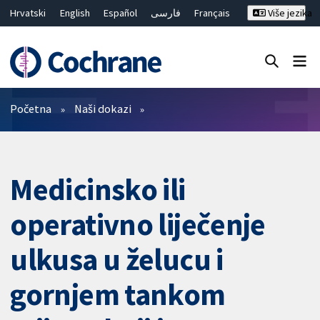
Hrvatski
English
Español
فارسی
Français
Više jezika
Русский
Deutsch
Bahasa Malaysia
ไทย
繁體中文
简体中文
Close search ✖
Prečistači
Početna
Naši dokazi
Medicinsko ili
operativno liječenje
ulkusa u želucu i
gornjem tankom