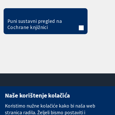
Puni sustavni pregled na
Cochrane knjižnici
Naše korištenje kolačića
11-13 Cavendish
Kontaktirajte
Square
nas
Koristimo nužne kolačiće kako bi naša web
Pouzdani dokazi.
London
Novosti
stranica radila. Željeli bismo postaviti i
Utemeljeni
W1G 0AN
Ured za