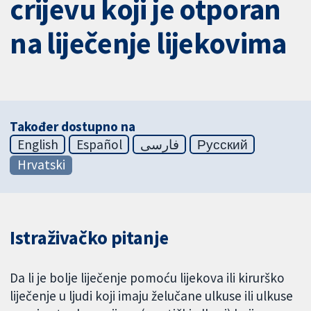
crijevu koji je otporan
na liječenje lijekovima
Također dostupno na
English
Español
فارسی
Русский
Hrvatski
Istraživačko pitanje
Da li je bolje liječenje pomoću lijekova ili kirurško
liječenje u ljudi koji imaju želučane ulkuse ili ulkuse