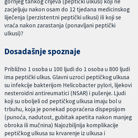
gornjeg tankog crijeva (peptički ulkusi) koji ne
zacjeljuju nakon osam do 12 tjedana medicinskog
liječenja (perzistentni peptički ulkusi) ili koji se
vraća nakon zarastanja (ponavljani peptički
ulkusi)?
Dosadašnje spoznaje
Približno 1 osoba u 100 ljudi do 1 osoba u 800 ljudi
ima peptički ulkus. Glavni uzroci peptičkog ulkusa
su infekcije bakterijom Helicobacter pylori, lijekovi
nesteroidni antireumatici (NSAR) i pušenje. Ljudi
koji su oboljeli od peptičkog ulkusa imaju bol u
trbuhu, koja je ponekad popraćena dispepsijom
(punoća, nadutost, gubitak apetita nakon manjeg
obroka ili mučnina) Najozbiljnija komplikacije
peptičkog ulkusa su krvarenje iz ulkusa i