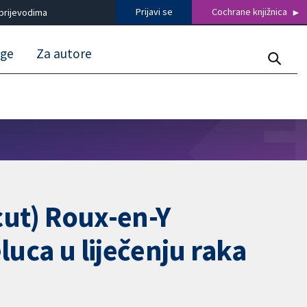
Prijavi se
Cochrane knjižnica
prijevodima
uge
Za autore
ncut) Roux-en-Y
luca u liječenju raka