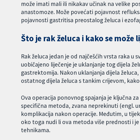
može imati mali ili nikakav učinak na velike po
anastomoze. Može povećati pojavnost refluksa ž
pojavnosti gastritisa preostalog želuca i ezofa
Što je rak želuca i kako se može li
Rak želuca jedan je od najčešćih vrsta raka u s
uobičajeno liječenje je uklanjanje tog dijela ž
gastrektomija. Nakon uklanjanja dijela želuca, 
ostatnog dijela želuca s tankim crijevom, kako
Ova operacija ponovnog spajanja je ključna za
specifična metoda, zvana neprekinuti (engl. u
komplikacija nakon operacije. Međutim, u tij
oko toga nudi li ova metoda više prednosti i je 
tehnikama.