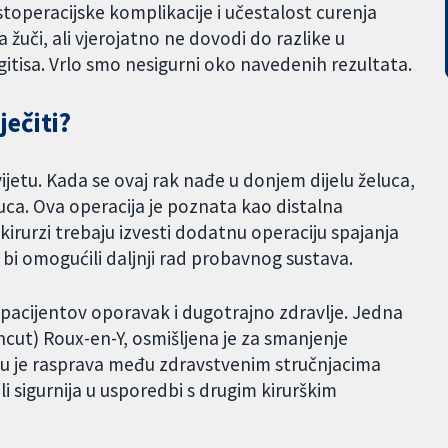
stoperacijske komplikacije i učestalost curenja
uči, ali vjerojatno ne dovodi do razlike u
gitisa. Vrlo smo nesigurni oko navedenih rezultata.
ječiti?
vijetu. Kada se ovaj rak nađe u donjem dijelu želuca,
eluca. Ova operacija je poznata kao distalna
kirurzi trebaju izvesti dodatnu operaciju spajanja
 bi omogućili daljnji rad probavnog sustava.
 pacijentov oporavak i dugotrajno zdravlje. Jedna
ncut) Roux-en-Y, osmišljena je za smanjenje
eku je rasprava među zdravstvenim stručnjacima
li sigurnija u usporedbi s drugim kirurškim