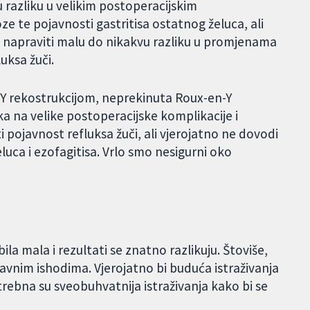
 razliku u velikim postoperacijskim
e te pojavnosti gastritisa ostatnog želuca, ali
 napraviti malu do nikakvu razliku u promjenama
uksa žuči.
Y rekostrukcijom, neprekinuta Roux-en-Y
ka na velike postoperacijske komplikacije i
pojavnost refluksa žuči, ali vjerojatno ne dovodi
eluca i ezofagitisa. Vrlo smo nesigurni oko
ila mala i rezultati se znatno razlikuju. Štoviše,
lavnim ishodima. Vjerojatno bi buduća istraživanja
rebna su sveobuhvatnija istraživanja kako bi se