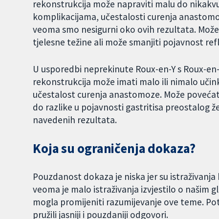
rekonstrukcija može napraviti malu do nikakvu
komplikacijama, učestalosti curenja anastomoz
veoma smo nesigurni oko ovih rezultata. Može
tjelesne težine ali može smanjiti pojavnost refl
U usporedbi neprekinute Roux-en-Y s Roux-en-
rekonstrukcija može imati malo ili nimalo učin
učestalost curenja anastomoze. Može povećati 
do razlike u pojavnosti gastritisa preostalog ž
navedenih rezultata.
Koja su ograničenja dokaza?
Pouzdanost dokaza je niska jer su istraživanja b
veoma je malo istraživanja izvjestilo o našim g
mogla promijeniti razumijevanje ove teme. Pot
pružili jasniji i pouzdaniji odgovori.