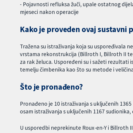
- Pojavnosti refluksa žuči, upale ostatnog dijel
mjeseci nakon operacije
Kako je proveden ovaj sustavni 
Tražena su istraživanja koja su uspoređivala n
vrstama rekonstrukcija (Billroth I, Billroth II
za rak želuca. Uspoređeni su i sažeti rezultati
temelju čimbenika kao što su metode i veličina 
Što je pronađeno?
Pronađeno je 10 istraživanja s uključenih 1365 l
osam istraživanja s uključenih 1167 sudionika, 
U usporedbi neprekinute Roux-en-Y i Billroth I