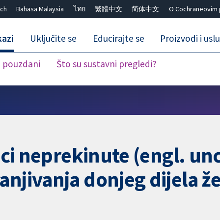
ch
Bahasa Malaysia
ไทย
繁體中文
简体中文
O Cochraneovim 
kazi
Uključite se
Educirajte se
Proizvodi i usl
i pouzdani
Što su sustavni pregledi?
Close search ✖
zici neprekinute (engl. u
njivanja donjeg dijela že