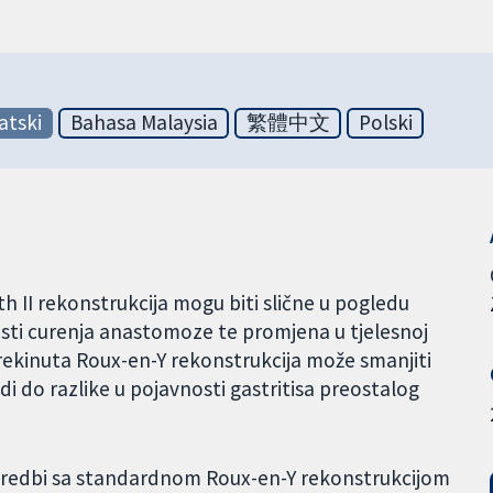
atski
Bahasa Malaysia
繁體中文
Polski
th II rekonstrukcija mogu biti slične u pogledu
losti curenja anastomoze te promjena u tjelesnoj
eprekinuta Roux-en-Y rekonstrukcija može smanjiti
odi do razlike u pojavnosti gastritisa preostalog
poredbi sa standardnom Roux-en-Y rekonstrukcijom