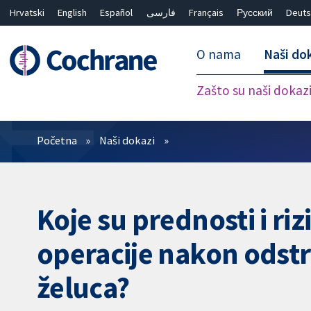
Hrvatski
English
Español
فارسی
Français
Русский
Deuts
O nama
Naši do
Zašto su naši dokaz
Prečistači
Početna
Naši dokazi
Koje su prednosti i ri
operacije nakon odstra
želuca?