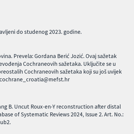
javljeni do studenog 2023. godine.
ina. Prevela: Gordana Berić Jozić. Ovaj sažetak
evođenja Cochraneovih sažetaka. Uključite se u
reostalih Cochraneovih sažetaka koji su još uvijek
: cochrane_croatia@mefst.hr
Zhang B. Uncut Roux-en-Y reconstruction after distal
ase of Systematic Reviews 2024, Issue 2. Art. No.:
ub2.