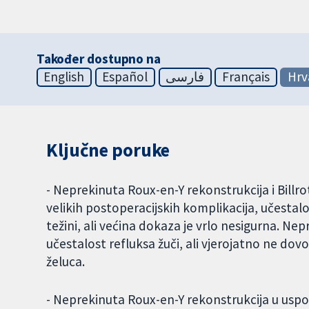
Također dostupno na
English
Español
فارسی
Français
Hrv
Ključne poruke
- Neprekinuta Roux-en-Y rekonstrukcija i Billro
velikih postoperacijskih komplikacija, učesta
težini, ali većina dokaza je vrlo nesigurna. N
učestalost refluksa žuči, ali vjerojatno ne dov
želuca.
- Neprekinuta Roux-en-Y rekonstrukcija u us