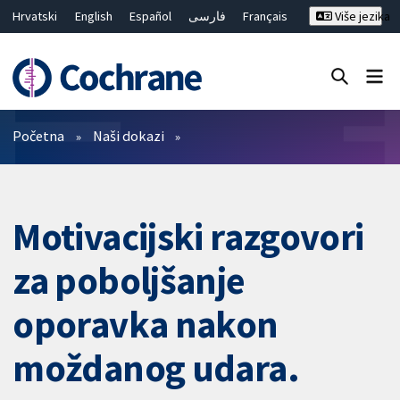
Hrvatski
English
Español
فارسی
Français
Više jezika
Русский
Deutsch
Bahasa Malaysia
ไทย
繁體中文
简体中文
Close search ✖
Prečistači
Početna
Naši dokazi
Motivacijski razgovori
za poboljšanje
oporavka nakon
moždanog udara.