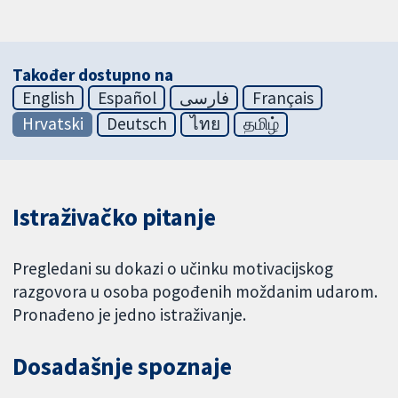
Također dostupno na
English
Español
فارسی
Français
Hrvatski
Deutsch
ไทย
தமிழ்
Istraživačko pitanje
Pregledani su dokazi o učinku motivacijskog
razgovora u osoba pogođenih moždanim udarom.
Pronađeno je jedno istraživanje.
Dosadašnje spoznaje