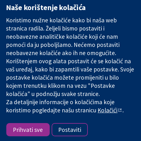
Naše korištenje kolačića
11-13 Cavendish
Kontaktirajte
Square
nas
Koristimo nužne kolačiće kako bi naša web
Pouzdani dokazi.
London
Novosti
stranica radila. Željeli bismo postaviti i
Utemeljeni
W1G 0AN
Ured za
dokazi.
Ujedinjeno
medije
neobavezne analitičke kolačiće koji će nam
Bolje zdravlje.
Kraljevstvo
O nama
pomoći da ju poboljšamo. Nećemo postaviti
Poslovi
neobavezne kolačiće ako ih ne omogućite.
Cochrane
Korištenjem ovog alata postavit će se kolačić na
Library
vaš uređaj, kako bi zapamtili vaše postavke. Svoje
postavke kolačića možete promijeniti u bilo
kojem trenutku klikom na vezu "Postavke
The Cochrane Collaboration is a charity (no. 1045921) and a
kolačića" u podnožju svake stranice.
company limited by guarantee (no. 03044323) registered in
England & Wales. VAT registration number GB 718 2127 49.
Za detaljnije informacije o kolačićima koje
koristimo pogledajte našu stranicu
Kolačići
.
Copyright © 2026 The Cochrane Collaboration
Uvjeti korištenja
|
Odricanje od odgovornosti
|
Privatnost
|
Politika kolačića
|
Postavke kolačića
Prihvati sve
Postaviti