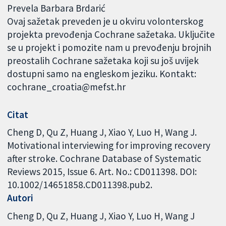
Prevela Barbara Brdarić
Ovaj sažetak preveden je u okviru volonterskog
projekta prevođenja Cochrane sažetaka. Uključite
se u projekt i pomozite nam u prevođenju brojnih
preostalih Cochrane sažetaka koji su još uvijek
dostupni samo na engleskom jeziku. Kontakt:
cochrane_croatia@mefst.hr
Citat
Cheng D, Qu Z, Huang J, Xiao Y, Luo H, Wang J.
Motivational interviewing for improving recovery
after stroke. Cochrane Database of Systematic
Reviews 2015, Issue 6. Art. No.: CD011398. DOI:
10.1002/14651858.CD011398.pub2.
Autori
Cheng D
Qu Z
Huang J
Xiao Y
Luo H
Wang J