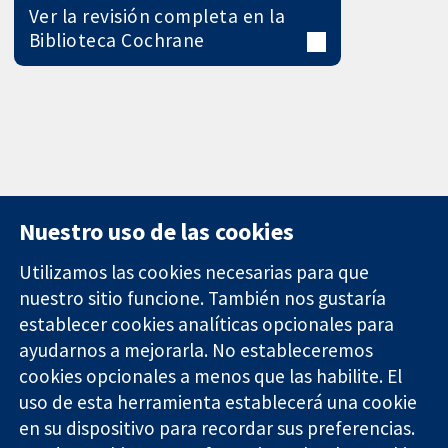
Ver la revisión completa en la
Biblioteca Cochrane
Nuestro uso de las cookies
Utilizamos las cookies necesarias para que
nuestro sitio funcione. También nos gustaría
11-13 Cavendish
Contacto
establecer cookies analíticas opcionales para
Square
Noticias
ayudarnos a mejorarla. No estableceremos
Evidencia fiable.
Londres
Prensa
Decisiones
W1G 0AN
Sobre
cookies opcionales a menos que las habilite. El
informadas.
Reino Unido
nosotros
uso de esta herramienta establecerá una cookie
Mejor salud.
Empleo
en su dispositivo para recordar sus preferencias.
Cochrane