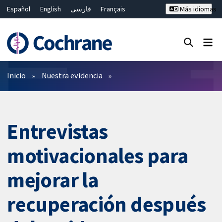
Español
English
فارسی
Français
Más idiomas
Русский
Hrvatski
Deutsch
Bahasa Malaysia
ไทย
繁體中文
简体中文
Cerrar búsqueda ✖
Filtros
Inicio
Nuestra evidencia
Entrevistas
motivacionales para
mejorar la
recuperación después