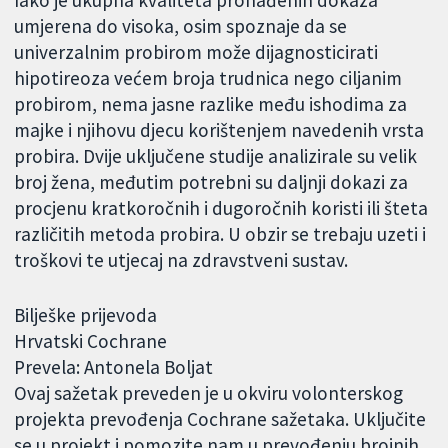
Iako je ukupna kvaliteta pronađenih dokaza
umjerena do visoka, osim spoznaje da se
univerzalnim probirom može dijagnosticirati
hipotireoza većem broja trudnica nego ciljanim
probirom, nema jasne razlike među ishodima za
majke i njihovu djecu korištenjem navedenih vrsta
probira. Dvije uključene studije analizirale su velik
broj žena, međutim potrebni su daljnji dokazi za
procjenu kratkoročnih i dugoročnih koristi ili šteta
različitih metoda probira. U obzir se trebaju uzeti i
troškovi te utjecaj na zdravstveni sustav.
Bilješke prijevoda
Hrvatski Cochrane
Prevela: Antonela Boljat
Ovaj sažetak preveden je u okviru volonterskog
projekta prevođenja Cochrane sažetaka. Uključite
se u projekt i pomozite nam u prevođenju brojnih