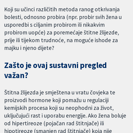
Koji su učinci različitih metoda ranog otkrivanja
bolesti, odnosno probira (npr. probir svih žena u
usporedbi s ciljanim probirom ili nikakvim
probirom uopće) za poremećaje štitne žlijezde,
prije ili tijekom trudnoće, na moguće ishode za
majku i njeno dijete?
Zašto je ovaj sustavni pregled
važan?
Štitna žlijezda je smještena u vratu čovjeka te
proizvodi hormone koji pomažu u regulaciji
kemijskih procesa koji su neophodni za život,
uključujući rast i uporabu energije. Ako žena boluje
od hipertireoze (pojačan rad štitnjače) ili
hipotireoze (smanjen rad štitnjače) koja nije