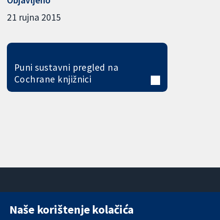
21 rujna 2015
Puni sustavni pregled na
Cochrane knjižnici
Naše korištenje kolačića
11-13 Cavendish
Kontaktirajte