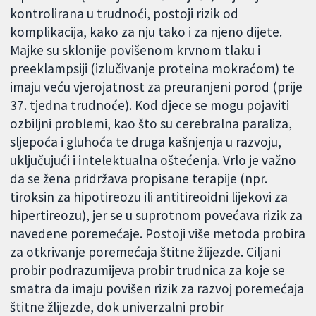
kontrolirana u trudnoći, postoji rizik od
komplikacija, kako za nju tako i za njeno dijete.
Majke su sklonije povišenom krvnom tlaku i
preeklampsiji (izlučivanje proteina mokraćom) te
imaju veću vjerojatnost za preuranjeni porod (prije
37. tjedna trudnoće). Kod djece se mogu pojaviti
ozbiljni problemi, kao što su cerebralna paraliza,
sljepoća i gluhoća te druga kašnjenja u razvoju,
uključujući i intelektualna oštećenja. Vrlo je važno
da se žena pridržava propisane terapije (npr.
tiroksin za hipotireozu ili antitireoidni lijekovi za
hipertireozu), jer se u suprotnom povećava rizik za
navedene poremećaje. Postoji više metoda probira
za otkrivanje poremećaja štitne žlijezde. Ciljani
probir podrazumijeva probir trudnica za koje se
smatra da imaju povišen rizik za razvoj poremećaja
štitne žlijezde, dok univerzalni probir