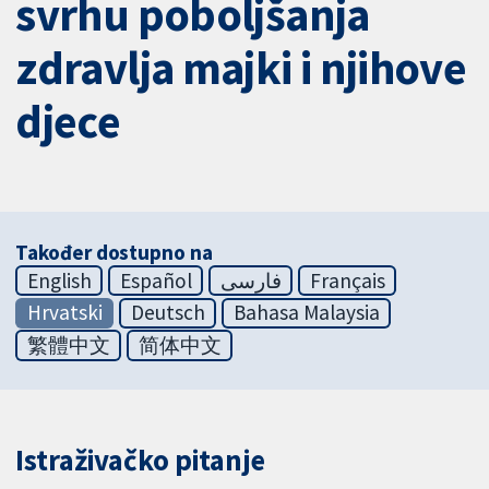
svrhu poboljšanja
zdravlja majki i njihove
djece
Također dostupno na
English
Español
فارسی
Français
Hrvatski
Deutsch
Bahasa Malaysia
繁體中文
简体中文
Istraživačko pitanje