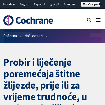
Hrvatski
English
Español
فارسی
Français
Više jezika
Русский
Deutsch
Bahasa Malaysia
ไทย
繁體中文
简体中文
Close search ✖
Prečistači
Početna
Naši dokazi
Probir i liječenje
poremećaja štitne
žlijezde, prije ili za
vrijeme trudnoće, u