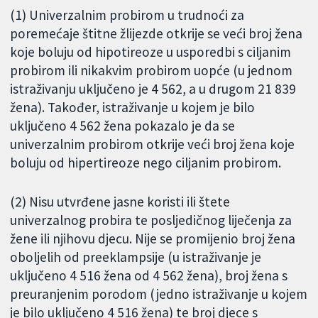
(1) Univerzalnim probirom u trudnoći za
poremećaje štitne žlijezde otkrije se veći broj žena
koje boluju od hipotireoze u usporedbi s ciljanim
probirom ili nikakvim probirom uopće (u jednom
istraživanju uključeno je 4 562, a u drugom 21 839
žena). Također, istraživanje u kojem je bilo
uključeno 4 562 žena pokazalo je da se
univerzalnim probirom otkrije veći broj žena koje
boluju od hipertireoze nego ciljanim probirom.
(2) Nisu utvrđene jasne koristi ili štete
univerzalnog probira te posljedičnog liječenja za
žene ili njihovu djecu. Nije se promijenio broj žena
oboljelih od preeklampsije (u istraživanje je
uključeno 4 516 žena od 4 562 žena), broj žena s
preuranjenim porodom (jedno istraživanje u kojem
je bilo uključeno 4 516 žena) te broj djece s