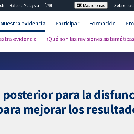
ch
Bahasa Malaysia
ไทย
Más idiomas
Sobre tra
Nuestra evidencia
Participar
Formación
Pro
estra evidencia
¿Qué son las revisiones sistemática
Cerrar búsqueda ✖
posterior para la disfunc
ara mejorar los resultad