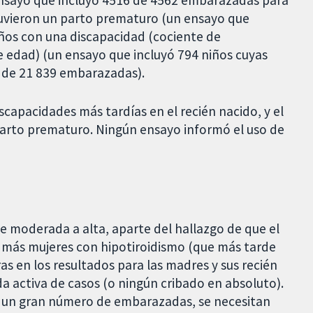
nsayo que incluyó 4516 de 4562 embarazadas para
tuvieron un parto prematuro (un ensayo que
ños con una discapacidad (cociente de
de edad) (un ensayo que incluyó 794 niños cuyas
 de 21 839 embarazadas).
scapacidades más tardías en el recién nacido, y el
parto prematuro. Ningún ensayo informó el uso de
de moderada a alta, aparte del hallazgo de que el
r más mujeres con hipotiroidismo (que más tarde
as en los resultados para las madres y sus recién
da activa de casos (o ningún cribado en absoluto).
pó un gran número de embarazadas, se necesitan