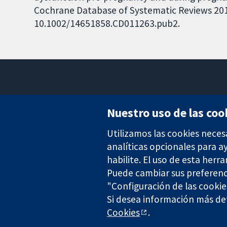
Cochrane Database of Systematic Reviews 2015,
10.1002/14651858.CD011263.pub2.
Nuestro uso de las coo
Utilizamos las cookies neces
Evidencia fiable.
Decisiones informadas.
analíticas opcionales para 
Mejor salud.
habilite. El uso de esta herr
Puede cambiar sus preferenc
"Configuración de las cookie
The Cochrane Collaboration is a charity (no. 1045921) and a comp
Si desea información más det
Cookies
.
Copyright © 2026 The Cochrane Collaboration