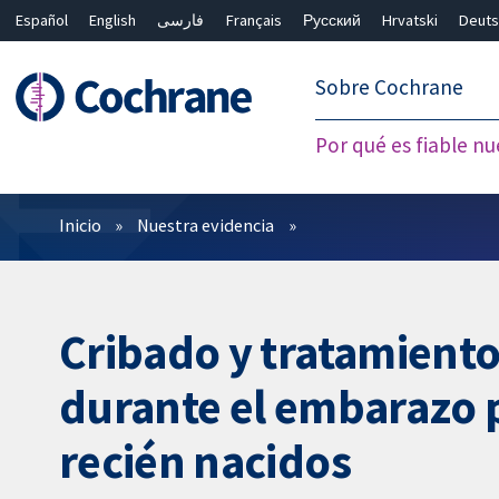
Español
English
فارسی
Français
Русский
Hrvatski
Deuts
繁體中文
简体中文
Sobre Cochrane
Por qué es fiable nu
Filtros
Inicio
Nuestra evidencia
Cribado y tratamiento 
durante el embarazo p
recién nacidos