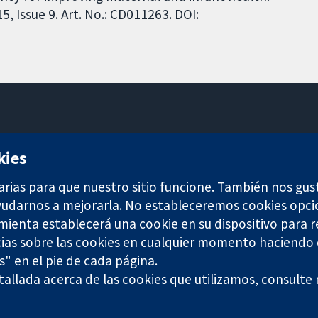
 Issue 9. Art. No.: CD011263. DOI:
11-13 Cavendish Square
kies
Londres
W1G 0AN
arias para que nuestro sitio funcione. También nos gus
Reino Unido
ayudarnos a mejorarla. No estableceremos cookies opci
amienta establecerá una cookie en su dispositivo para r
ias sobre las cookies en cualquier momento haciendo c
s" en el pie de cada página.
any limited by guarantee (no. 03044323) registered in England & W
allada acerca de las cookies que utilizamos, consulte
Términos y condiciones del sitio web
|
Responsabili