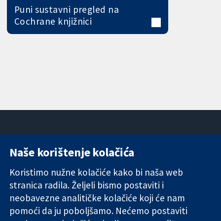
Puni sustavni pregled na
Cochrane knjižnici
Naše korištenje kolačića
11-13 Cavendish
Kontaktirajte
Square
nas
Koristimo nužne kolačiće kako bi naša web
Pouzdani dokazi.
London
Novosti
stranica radila. Željeli bismo postaviti i
Utemeljeni
W1G 0AN
Ured za
dokazi.
neobavezne analitičke kolačiće koji će nam
Ujedinjeno
medije
Bolje zdravlje.
Kraljevstvo
O nama
pomoći da ju poboljšamo. Nećemo postaviti
Poslovi