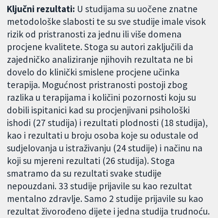
Ključni rezultati:
U studijama su uočene znatne
metodološke slabosti te su sve studije imale visok
rizik od pristranosti za jednu ili više domena
procjene kvalitete. Stoga su autori zaključili da
zajedničko analiziranje njihovih rezultata ne bi
dovelo do klinički smislene procjene učinka
terapija. Mogućnost pristranosti postoji zbog
razlika u terapijama i količini pozornosti koju su
dobili ispitanici kad su procjenjivani psihološki
ishodi (27 studija) i rezultati plodnosti (18 studija),
kao i rezultati u broju osoba koje su odustale od
sudjelovanja u istraživanju (24 studije) i načinu na
koji su mjereni rezultati (26 studija). Stoga
smatramo da su rezultati svake studije
nepouzdani. 33 studije prijavile su kao rezultat
mentalno zdravlje. Samo 2 studije prijavile su kao
rezultat živorođeno dijete i jedna studija trudnoću.