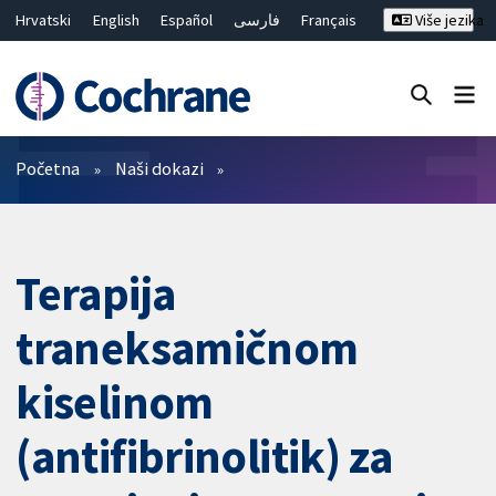
Hrvatski
English
Español
فارسی
Français
Više jezika
Русский
Deutsch
Bahasa Malaysia
ไทย
繁體中文
简体中文
Close search ✖
Prečistači
Početna
Naši dokazi
Terapija
traneksamičnom
kiselinom
(antifibrinolitik) za