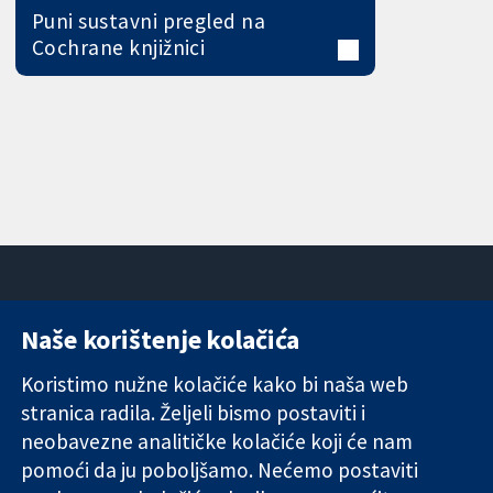
Puni sustavni pregled na
Cochrane knjižnici
Naše korištenje kolačića
11-13 Cavendish
Kontaktirajte
Square
nas
Koristimo nužne kolačiće kako bi naša web
Pouzdani dokazi.
London
Novosti
stranica radila. Željeli bismo postaviti i
Utemeljeni
W1G 0AN
Ured za
dokazi.
Ujedinjeno
medije
neobavezne analitičke kolačiće koji će nam
Bolje zdravlje.
Kraljevstvo
O nama
pomoći da ju poboljšamo. Nećemo postaviti
Poslovi