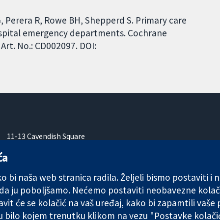
, Perera R, Rowe BH, Shepperd S. Primary care
hospital emergency departments. Cochrane
Art. No.: CD002097. DOI:
11-13 Cavendish Square
London
ća
W1G 0AN
Ujedinjeno Kraljevstvo
 bi naša web stranica radila. Željeli bismo postaviti i
 da ju poboljšamo. Nećemo postaviti neobavezne kolač
vit će se kolačić na vaš uređaj, kako bi zapamtili vaše
 u bilo kojem trenutku klikom na vezu "Postavke kolač