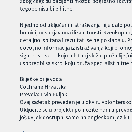
zbog čega su pacijenti možda pogrešno razvrstani
tegobe nisu bile hitne.
Nijedno od uključenih istraživanja nije dalo po
bolnici, nuspojavama ili smrtnosti. Sveukupno, d
detaljno ispitana i rezultati se ne poklapaju.
dovoljno informacija iz istraživanja koji bi om
sigurnosti skrbi koju u hitnoj službi pruža lije
usporedbi sa skrbi koju pruža specijalist hitne
Bilješke prijevoda
Cochrane Hrvatska
Prevela: Livia Puljak
Ovaj sažetak preveden je u okviru volontersk
Uključite se u projekt i pomozite nam u prevo
još uvijek dostupni samo na engleskom jeziku