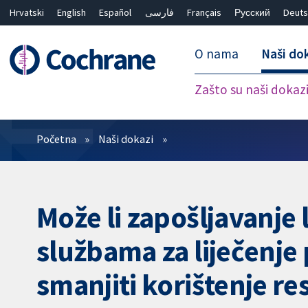
Hrvatski
English
Español
فارسی
Français
Русский
Deuts
O nama
Naši do
Zašto su naši dokaz
Prečistači
Početna
Naši dokazi
Može li zapošljavanje 
službama za liječenje 
smanjiti korištenje re