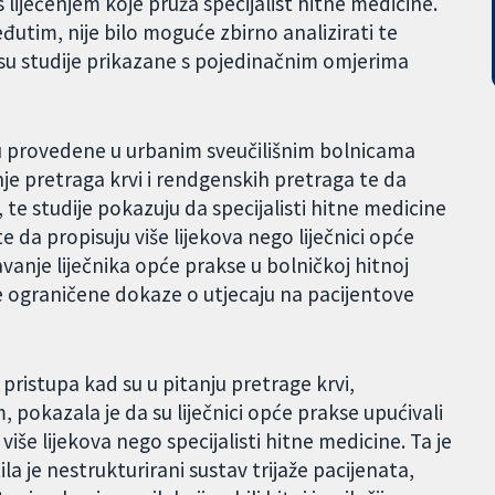
 liječenjem koje pruža specijalist hitne medicine.
međutim, nije bilo moguće zbirno analizirati te
su studije prikazane s pojedinačnim omjerima
 su provedene u urbanim sveučilišnim bolnicama
je pretraga krvi i rendgenskih pretraga te da
te studije pokazuju da specijalisti hitne medicine
e da propisuju više lijekova nego liječnici opće
avanje liječnika opće prakse u bolničkoj hitnoj
e ograničene dokaze o utjecaju na pacijentove
 pristupa kad su u pitanju pretrage krvi,
 pokazala je da su liječnici opće prakse upućivali
 više lijekova nego specijalisti hitne medicine. Ta je
tila je nestrukturirani sustav trijaže pacijenata,