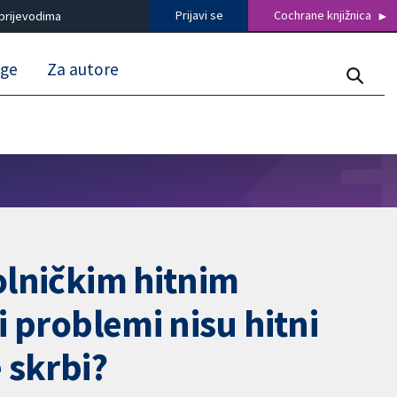
Prijavi se
Cochrane knjižnica
prijevodima
uge
Za autore
bolničkim hitnim
i problemi nisu hitni
 skrbi?