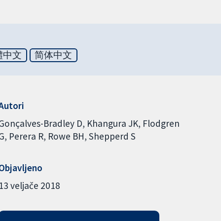
體中文
简体中文
Autori
Gonçalves-Bradley D
Khangura JK
Flodgren
G
Perera R
Rowe BH
Shepperd S
Objavljeno
13 veljače 2018