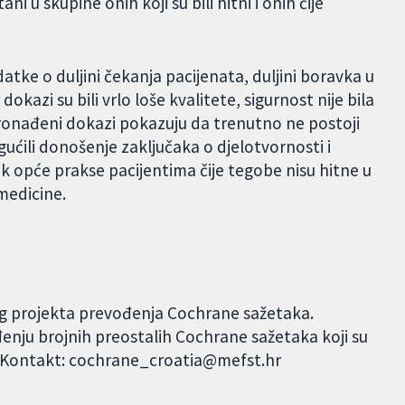
 u skupine onih koji su bili hitni i onih čije
datke o duljini čekanja pacijenata, duljini boravka u
okazi su bili vrlo loše kvalitete, sigurnost nije bila
 Pronađeni dokazi pokazuju da trenutno ne postoji
ogućili donošenje zaključaka o djelotvornosti i
čnik opće prakse pacijentima čije tegobe nisu hitne u
 medicine.
og projekta prevođenja Cochrane sažetaka.
đenju brojnih preostalih Cochrane sažetaka koji su
. Kontakt: cochrane_croatia@mefst.hr