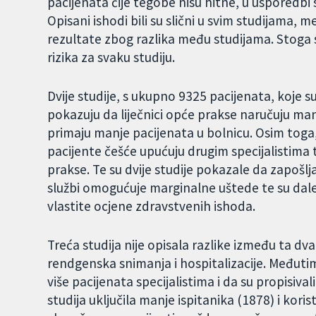
pacijenata čije tegobe nisu hitne, u usporedbi s
Opisani ishodi bili su slični u svim studijama, 
rezultate zbog razlika među studijama. Stoga 
rizika za svaku studiju.
Dvije studije, s ukupno 9325 pacijenata, koje
pokazuju da liječnici opće prakse naručuju man
primaju manje pacijenata u bolnicu. Osim toga, 
pacijente češće upućuju drugim specijalistima t
prakse. Te su dvije studije pokazale da zapošlj
službi omogućuje marginalne uštede te su dal
vlastite ocjene zdravstvenih ishoda.
Treća studija nije opisala razlike između ta dva
rendgenska snimanja i hospitalizacije. Međutim,
više pacijenata specijalistima i da su propisivali
studija uključila manje ispitanika (1878) i koris