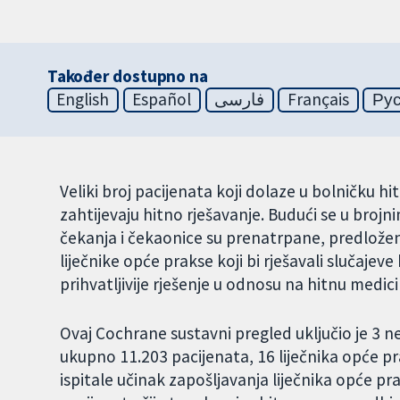
Također dostupno na
English
Español
فارسی
Français
Ру
Veliki broj pacijenata koji dolaze u bolničku 
zahtijevaju hitno rješavanje. Budući se u bro
čekanja i čekaonice su prenatrpane, predloženo
liječnike opće prakse koji bi rješavali slučajeve 
prihvatljivije rješenje u odnosu na hitnu medic
Ovaj Cochrane sustavni pregled uključio je 3 ne
ukupno 11.203 pacijenata, 16 liječnika opće pra
ispitale učinak zapošljavanja liječnika opće prak