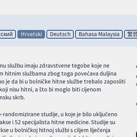
сский
Hrvatski
Deutsch
Bahasa Malaysia
繁
hitnu službu imaju zdravstvene tegobe koje ne
jnim hitnim službama zbog toga povećava duljina
 je da bi u bolničke hitne službe trebalo zaposliti
koji nisu hitni, a što bi moglo biti cijenom
insku skrb.
-randomizirane studije, u koje je bilo uključeno
kse i 52 specijalista hitne medicine. Studije su
se u bolničkoj hitnoj službi s ciljem liječenja