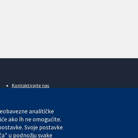
Kontaktirajte nas
Novosti
Ured za medije
O nama
 neobavezne analitičke
Poslovi
iće ako ih ne omogućite.
Cochrane Library
 postavke. Svoje postavke
ića" u podnožju svake