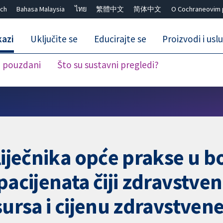
ch
Bahasa Malaysia
ไทย
繁體中文
简体中文
O Cochraneovim 
kazi
Uključite se
Educirajte se
Proizvodi i usl
i pouzdani
Što su sustavni pregledi?
Close search ✖
liječnika opće prakse u 
pacijenata čiji zdravstven
sursa i cijenu zdravstvene