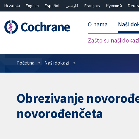
Hrvatski
English
Español
فارسی
Français
Русский
Deuts
O nama
Naši do
Zašto su naši dokaz
Prečistači
Početna
Naši dokazi
Obrezivanje novorođe
novorođenčeta