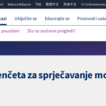
ch
Bahasa Malaysia
ไทย
繁體中文
简体中文
O Cochraneovim 
kazi
Uključite se
Educirajte se
Proizvodi i usl
i pouzdani
Što su sustavni pregledi?
Close search ✖
nčeta za sprječavanje mo