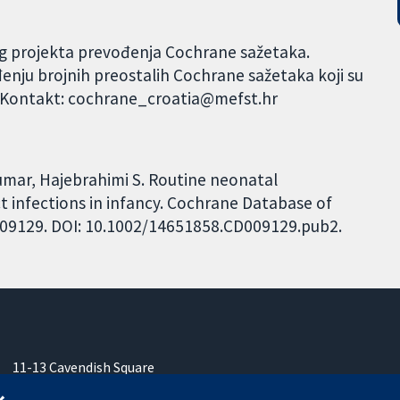
og projekta prevođenja Cochrane sažetaka.
đenju brojnih preostalih Cochrane sažetaka koji su
. Kontakt: cochrane_croatia@mefst.hr
mar, Hajebrahimi S. Routine neonatal
ct infections in infancy. Cochrane Database of
CD009129. DOI: 10.1002/14651858.CD009129.pub2.
11-13 Cavendish Square
London