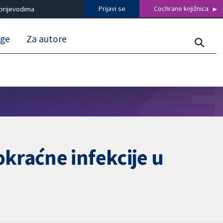
Prijavi se
Cochrane knjižnica
prijevodima
uge
Za autore
kraćne infekcije u