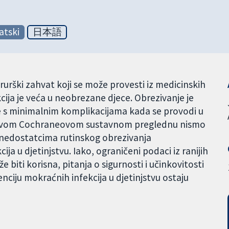
atski
日本語
urški zahvat koji se može provesti iz medicinskih
kcija je veća u neobrezane djece. Obrezivanje je
e s minimalnim komplikacijama kada se provodi u
U ovom Cochraneovom sustavnom preglednu nismo
i nedostatcima rutinskog obrezivanja
ja u djetinjstvu. Iako, ograničeni podaci iz ranijih
 biti korisna, pitanja o sigurnosti i učinkovitosti
ciju mokraćnih infekcija u djetinjstvu ostaju