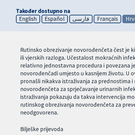
Također dostupno na
English
Español
فارسی
Français
Hrv
Rutinsko obrezivanje novorođenčeta čest je kir
ili vjerskih razloga. Učestalost mokraćnih infe
relativno jednostavna procedura i povezana j
novorođenčadi umjesto u kasnijem životu. 
pronašli nikakva istraživanja za prednostima 
novorođenčeta za sprječavanje urinarnih infekci
istraživanja pokazuju da takva intervencija može
rutinskog obrezivanja novorođenčeta za preven
neodgovorena.
Bilješke prijevoda