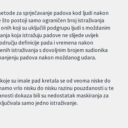
metode za sprječavanje padova kod ljudi nakon
 što postoji samo ograničen broj istraživanja
onih koji su uključili podgrupu ljudi s moždanim
anja koja istražuju padove ne slijede uvijek
dručju definicije pada i vremena nakon
nih istraživanja s dovoljnim brojem sudionika
u smanjenju padova nakon moždanog udara.
 koje su imale pad kretala se od veoma niske do
imamo vrlo nisku do nisku razinu pouzdanosti u te
danosti dokaza bili su nedostatak maskiranja za
ključivala samo jedno istraživanje.