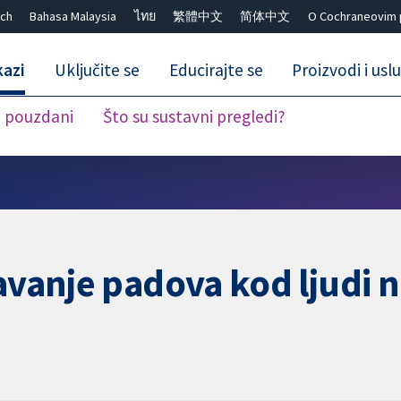
ch
Bahasa Malaysia
ไทย
繁體中文
简体中文
O Cochraneovim 
kazi
Uključite se
Educirajte se
Proizvodi i usl
i pouzdani
Što su sustavni pregledi?
Close search ✖
ečavanje padova kod ljud