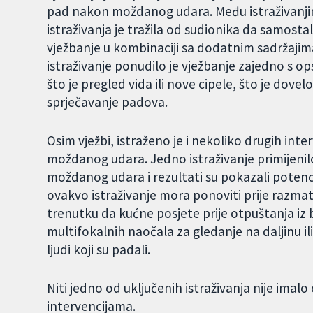
pad nakon moždanog udara. Među istraživanjima
istraživanja je tražila od sudionika da samosta
vježbanje u kombinaciji sa dodatnim sadržajim
istraživanje ponudilo je vježbanje zajedno s 
što je pregled vida ili nove cipele, što je dov
sprječavanje padova.
Osim vježbi, istraženo je i nekoliko drugih in
moždanog udara. Jedno istraživanje primijenil
moždanog udara i rezultati su pokazali potencija
ovakvo istraživanje mora ponoviti prije razma
trenutku da kućne posjete prije otpuštanja i
multifokalnih naočala za gledanje na daljinu il
ljudi koji su padali.
Niti jedno od uključenih istraživanja nije ima
intervencijama.