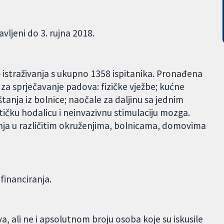
vljeni do 3. rujna 2018.
4 istraživanja s ukupno 1358 ispitanika. Pronađena
e za sprječavanje padova: fizičke vježbe; kućne
štanja iz bolnice; naočale za daljinu sa jednim
čku hodalicu i neinvazivnu stimulaciju mozga.
vanja u različitim okruženjima, bolnicama, domovima
 financiranja.
a, ali ne i apsolutnom broju osoba koje su iskusile