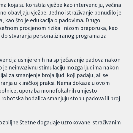
 koja su koristila vježbe kao intervenciju, većina
lno obavljaju vježbe. Jedno istraživanje ponudilo je
a, kao što je edukacija o padovima. Drugo
opsežnom procjenom rizika i nizom preporuka, kao
elo do stvaranja personaliziranog programa za
tervencija usmjerenih na sprječavanje padova nakon
o je neinvazivnu stimulaciju mozga ljudima nakon
l za smanjenje broja ljudi koji padaju, ali se
tranja u kliničkoj praksi. Nema dokaza u ovom
z bolnice, uporaba monofokalnih umjesto
i robotska hodalica smanjuju stopu padova ili broj
lo ozbiljne štetne događaje uzrokovane istraživanim