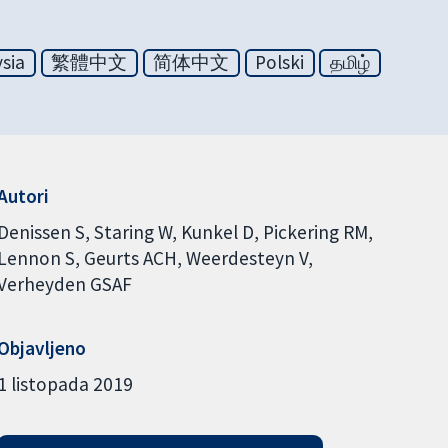
sia
繁體中文
简体中文
Polski
தமிழ்
Autori
Denissen S
Staring W
Kunkel D
Pickering RM
Lennon S
Geurts ACH
Weerdesteyn V
Verheyden GSAF
Objavljeno
1 listopada 2019