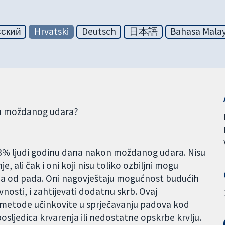
сский
Hrvatski
Deutsch
日本語
Bahasa Malay
kon moždanog udara?
do 73% ljudi godinu dana nakon moždanog udara. Nisu
nje, ali čak i oni koji nisu toliko ozbiljni mogu
aha od pada. Oni nagovještaju mogućnost budućih
osti, i zahtijevati dodatnu skrb. Ovaj
u metode učinkovite u sprječavanju padova kod
ljedica krvarenja ili nedostatne opskrbe krvlju.