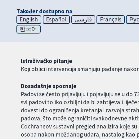
Također dostupno na
English
Español
فارسی
Français
Ру
한국어
Istraživačko pitanje
Koji oblici intervencija smanjuju padanje na
Dosadašnje spoznaje
Padovi se često prijavljuju i pojavljuju se u 
svi padovi toliko ozbiljni da bi zahtijevali liječe
dovesti do ograničenja kretanja i razvoja str
padova, što može ograničiti svakodnevne aktivn
Cochraneov sustavni pregled analizira koje s
osoba nakon moždanog udara, nastalog kao pos