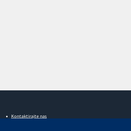
Kontaktirajte nas
Novosti
Ured za medije