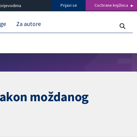
Prijavi se
Cochrane knjižnica
prijevodima
uge
Za autore
i nakon moždanog