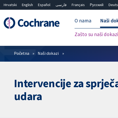
Hrvatski
English
Español
فارسی
Français
Русский
Deuts
O nama
Naši do
Zašto su naši dokaz
Prečistači
Početna
Naši dokazi
Intervencije za sprj
udara