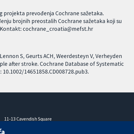
og projekta prevođenja Cochrane sažetaka.
đenju brojnih preostalih Cochrane sažetaka koji su
. Kontakt: cochrane_croatia@mefst.hr
M, Lennon S, Geurts ACH, Weerdesteyn V, Verheyden
eople after stroke. Cochrane Database of Systematic
DOI: 10.1002/14651858.CD008728.pub3.
11-13 Cavendish Square
London
ća
W1G 0AN