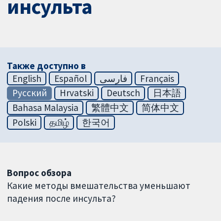
инсульта
Также доступно в
English
Español
فارسی
Français
Русский
Hrvatski
Deutsch
日本語
Bahasa Malaysia
繁體中文
简体中文
Polski
தமிழ்
한국어
Вопрос обзора
Какие методы вмешательства уменьшают
падения после инсульта?