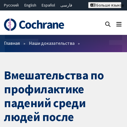
Русский
English
Español
فارسی
Больше языков
Français
Hrvatski
Deutsch
Bahasa Malaysia
ไทย
繁體中文
简体中文
Закрыть поиск ✖
Фильтры
Главная
Наши доказательства
Вмешательства по
профилактике
падений среди
людей после