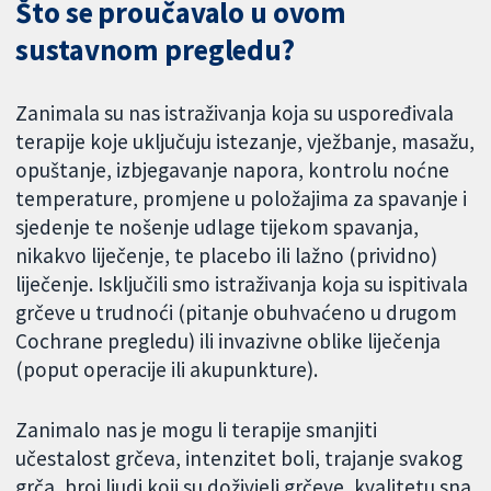
Što se proučavalo u ovom
sustavnom pregledu?
Zanimala su nas istraživanja koja su uspoređivala
terapije koje uključuju istezanje, vježbanje, masažu,
opuštanje, izbjegavanje napora, kontrolu noćne
temperature, promjene u položajima za spavanje i
sjedenje te nošenje udlage tijekom spavanja,
nikakvo liječenje, te placebo ili lažno (prividno)
liječenje. Isključili smo istraživanja koja su ispitivala
grčeve u trudnoći (pitanje obuhvaćeno u drugom
Cochrane pregledu) ili invazivne oblike liječenja
(poput operacije ili akupunkture).
Zanimalo nas je mogu li terapije smanjiti
učestalost grčeva, intenzitet boli, trajanje svakog
grča, broj ljudi koji su doživjeli grčeve, kvalitetu sna