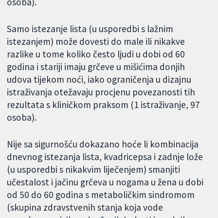
osoba).
Samo istezanje lista (u usporedbi s lažnim
istezanjem) može dovesti do male ili nikakve
razlike u tome koliko često ljudi u dobi od 60
godina i stariji imaju grčeve u mišićima donjih
udova tijekom noći, iako ograničenja u dizajnu
istraživanja otežavaju procjenu povezanosti tih
rezultata s kliničkom praksom (1 istraživanje, 97
osoba).
Nije sa sigurnošću dokazano hoće li kombinacija
dnevnog istezanja lista, kvadricepsa i zadnje lože
(u usporedbi s nikakvim liječenjem) smanjiti
učestalost i jačinu grčeva u nogama u žena u dobi
od 50 do 60 godina s metaboličkim sindromom
(skupina zdravstvenih stanja koja vode