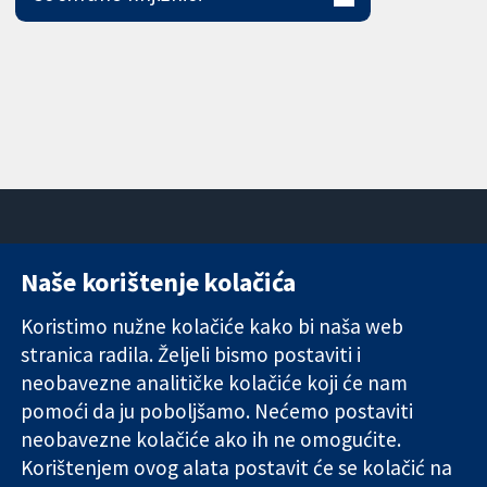
Naše korištenje kolačića
11-13 Cavendish
Kontaktirajte
Square
nas
Koristimo nužne kolačiće kako bi naša web
Pouzdani dokazi.
London
Novosti
stranica radila. Željeli bismo postaviti i
Utemeljeni
W1G 0AN
Ured za
dokazi.
Ujedinjeno
medije
neobavezne analitičke kolačiće koji će nam
Bolje zdravlje.
Kraljevstvo
O nama
pomoći da ju poboljšamo. Nećemo postaviti
Poslovi
neobavezne kolačiće ako ih ne omogućite.
Cochrane
Korištenjem ovog alata postavit će se kolačić na
Library