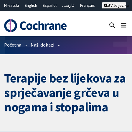
Hrvatski
English
Español
فارسی
Français
Više jezika
Русский
Deutsch
Bahasa Malaysia
ไทย
繁體中文
简体中文
Close search ✖
Prečistači
Početna
Naši dokazi
Terapije bez lijekova za
sprječavanje grčeva u
nogama i stopalima