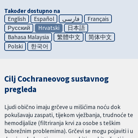
Također dostupno na
English
Español
فارسی
Français
Русский
Hrvatski
日本語
Bahasa Malaysia
繁體中文
简体中文
Polski
한국어
Cilj Cochraneovog sustavnog
pregleda
Ljudi obično imaju grčeve u mišićima noću dok
pokušavaju zaspati, tijekom vježbanja, trudnoće te
hemodijalize (filtriranja krvi za osobe s teškim
bubrežnim problemima). Grčevi se mogu pojaviti i u