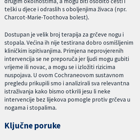
drugim okolnostima, a mogu biti osobito česti i
teški u djece i odraslih s oboljenjima živaca (npr.
Charcot-Marie-Toothova bolest).
Dostupan je velik broj terapija za grčeve nogu i
stopala. Većina ih nije testirana dobro osmišljenim
kliničkim ispitivanjima. Primjena neprovjerenih
intervencija se ne preporuča jer ljudi mogu gubiti
vrijeme ili novac, a mogu se i izložiti rizicima
nuspojava. U ovom Cochraneovom sustavnom
pregledu prikupili smo i analizirali sva relevantna
istraživanja kako bismo otkrili jesu li neke
intervencije bez lijekova pomogle protiv grčeva u
nogama i stopalima.
Ključne poruke