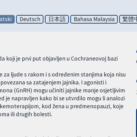
atski
Deutsch
日本語
Bahasa Malaysia
繁體
a koji je prvi put objavljen u Cochraneovoj bazi
 za ljude s rakom i s određenim stanjima koja nisu
povezana sa zatajenjem jajnika. I agonisti i
na (GnRH) mogu učiniti jajnike manje osjetljivim
d je napravljen kako bi se utvrdilo mogu li analozi
nu kemoterapijom, kod žena u predmenopauzi, koje
ma ili drugih bolesti.