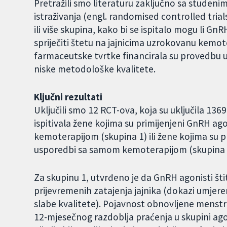
Pretražili smo literaturu zaključno sa studeni
istraživanja (engl. randomised controlled trial
ili više skupina, kako bi se ispitalo mogu li Gn
spriječiti štetu na jajnicima uzrokovanu kemoter
farmaceutske tvrtke financirala su provedbu ukl
niske metodološke kvalitete.
Ključni rezultati
Uključili smo 12 RCT-ova, koja su uključila 136
ispitivala žene kojima su primijenjeni GnRH a
kemoterapijom (skupina 1) ili žene kojima su p
usporedbi sa samom kemoterapijom (skupina 
Za skupinu 1, utvrđeno je da GnRH agonisti štit
prijevremenih zatajenja jajnika (dokazi umjeren
slabe kvalitete). Pojavnost obnovljene menstru
12-mjesečnog razdoblja praćenja u skupini ago