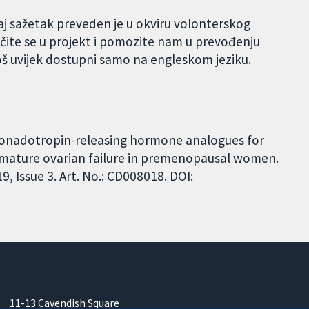
j sažetak preveden je u okviru volonterskog
čite se u projekt i pomozite nam u prevođenju
oš uvijek dostupni samo na engleskom jeziku.
t gonadotropin-releasing hormone analogues for
mature ovarian failure in premenopausal women.
 Issue 3. Art. No.: CD008018. DOI:
11-13 Cavendish Square