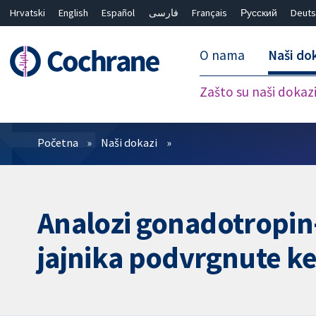
Hrvatski
English
Español
فارسی
Français
Русский
Deuts
O nama
Naši do
Zašto su naši dokaz
Prečistači
Početna
Naši dokazi
Analozi gonadotropin
jajnika podvrgnute ke