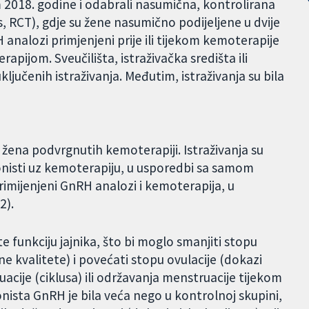
m 2018. godine i odabrali nasumična, kontrolirana
s, RCT), gdje su žene nasumično podijeljene u dvije
RH analozi primjenjeni prije ili tijekom kemoterapije
apijom. Sveučilišta, istraživačka središta ili
jučenih istraživanja. Međutim, istraživanja su bila
9 žena podvrgnutih kemoterapiji. Istraživanja su
gonisti uz kemoterapiju, u usporedbi sa samom
rimijenjeni GnRH analozi i kemoterapija, u
2).
e funkciju jajnika, što bi moglo smanjiti stopu
e kvalitete) i povećati stopu ovulacije (dokazi
acije (ciklusa) ili održavanja menstruacije tijekom
nista GnRH je bila veća nego u kontrolnoj skupini,