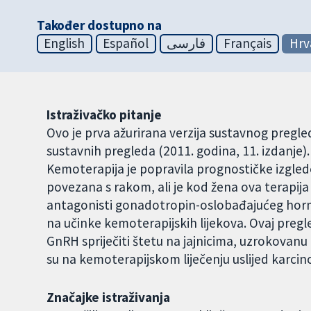
Također dostupno na
English
Español
فارسی
Français
Hrv
Istraživačko pitanje
Ovo je prva ažurirana verzija sustavnog pregled
sustavnih pregleda (2011. godina, 11. izdanje).
Kemoterapija je popravila prognostičke izglede
povezana s rakom, ali je kod žena ova terapija 
antagonisti gonadotropin-oslobađajućeg hormo
na učinke kemoterapijskih lijekova. Ovaj pregle
GnRH spriječiti štetu na jajnicima, uzrokova
su na kemoterapijskom liječenju uslijed karcino
Značajke istraživanja