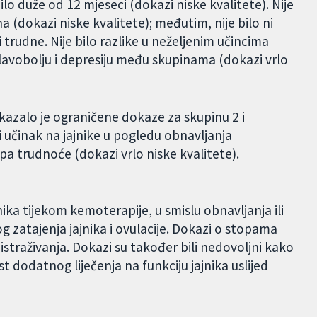
bilo duže od 12 mjeseci (dokazi niske kvalitete). Nije
 (dokazi niske kvalitete); međutim, nije bilo ni
trudne. Nije bilo razlike u neželjenim učincima
glavobolju i depresiju među skupinama (dokazi vrlo
azalo je ograničene dokaze za skupinu 2 i
 učinak na jajnike u pogledu obnavljanja
opa trudnoće (dokazi vrlo niske kvalitete).
nika tijekom kemoterapije, u smislu obnavljanja ili
 zatajenja jajnika i ovulacije. Dokazi o stopama
a istraživanja. Dokazi su također bili nedovoljni kako
 dodatnog liječenja na funkciju jajnika uslijed