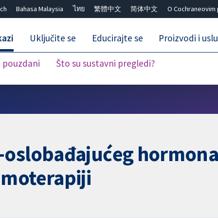
ch
Bahasa Malaysia
ไทย
繁體中文
简体中文
O Cochraneovim 
kazi
Uključite se
Educirajte se
Proizvodi i usl
i pouzdani
Što su sustavni pregledi?
Close search ✖
-oslobađajućeg hormona 
moterapiji