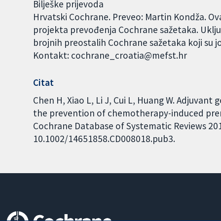
Bilješke prijevoda
Hrvatski Cochrane. Preveo: Martin Kondža. Ova
projekta prevođenja Cochrane sažetaka. Uklju
brojnih preostalih Cochrane sažetaka koji su j
Kontakt: cochrane_croatia@mefst.hr
Citat
Chen H, Xiao L, Li J, Cui L, Huang W. Adjuvan
the prevention of chemotherapy-induced pre
Cochrane Database of Systematic Reviews 2019,
10.1002/14651858.CD008018.pub3.