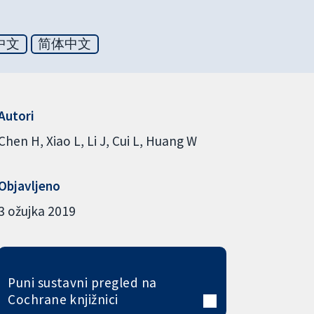
中文
简体中文
Autori
Chen H
Xiao L
Li J
Cui L
Huang W
Objavljeno
3 ožujka 2019
Puni sustavni pregled na
Cochrane knjižnici