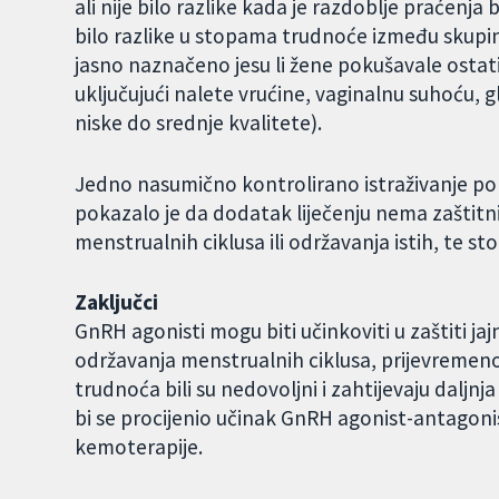
ali nije bilo razlike kada je razdoblje praćenja 
bilo razlike u stopama trudnoće između skupina
jasno naznačeno jesu li žene pokušavale ostati 
uključujući nalete vrućine, vaginalnu suhoću, 
niske do srednje kvalitete).
Jedno nasumično kontrolirano istraživanje pok
pokazalo je da dodatak liječenju nema zaštitni
menstrualnih ciklusa ili održavanja istih, te st
Zaključci
GnRH agonisti mogu biti učinkoviti u zaštiti jaj
održavanja menstrualnih ciklusa, prijevremenog
trudnoća bili su nedovoljni i zahtijevaju daljnj
bi se procijenio učinak GnRH agonist-antagonist
kemoterapije.