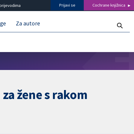
Prijavi se
Cochrane knjižnica
prijevodima
uge
Za autore
za žene s rakom