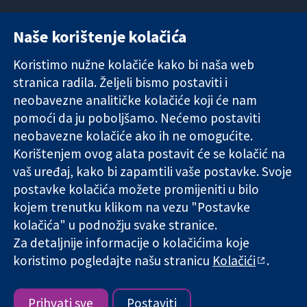
Naše korištenje kolačića
11-13 Cavendish
Kontaktirajte
Square
nas
Koristimo nužne kolačiće kako bi naša web
Pouzdani dokazi.
London
Novosti
stranica radila. Željeli bismo postaviti i
Utemeljeni
W1G 0AN
Ured za
dokazi.
neobavezne analitičke kolačiće koji će nam
Ujedinjeno
medije
Bolje zdravlje.
Kraljevstvo
O nama
pomoći da ju poboljšamo. Nećemo postaviti
Poslovi
neobavezne kolačiće ako ih ne omogućite.
Cochrane
Korištenjem ovog alata postavit će se kolačić na
Library
vaš uređaj, kako bi zapamtili vaše postavke. Svoje
postavke kolačića možete promijeniti u bilo
kojem trenutku klikom na vezu "Postavke
The Cochrane Collaboration is a charity (no. 1045921) and a
kolačića" u podnožju svake stranice.
company limited by guarantee (no. 03044323) registered in
Za detaljnije informacije o kolačićima koje
England & Wales. VAT registration number GB 718 2127 49.
koristimo pogledajte našu stranicu
Kolačići
.
Copyright © 2026 The Cochrane Collaboration
Uvjeti korištenja
|
Odricanje od odgovornosti
|
Privatnost
|
Politika kolačića
|
Postavke kolačića
Prihvati sve
Postaviti