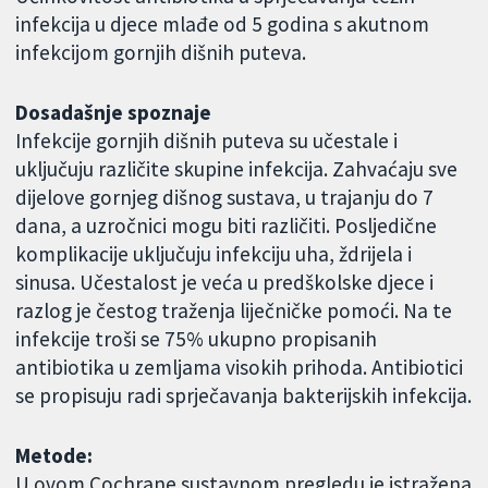
infekcija u djece mlađe od 5 godina s akutnom
infekcijom gornjih dišnih puteva.
Dosadašnje spoznaje
Infekcije gornjih dišnih puteva su učestale i
uključuju različite skupine infekcija. Zahvaćaju sve
dijelove gornjeg dišnog sustava, u trajanju do 7
dana, a uzročnici mogu biti različiti. Posljedične
komplikacije uključuju infekciju uha, ždrijela i
sinusa. Učestalost je veća u predškolske djece i
razlog je čestog traženja liječničke pomoći. Na te
infekcije troši se 75% ukupno propisanih
antibiotika u zemljama visokih prihoda. Antibiotici
se propisuju radi sprječavanja bakterijskih infekcija.
Metode:
U ovom Cochrane sustavnom pregledu je istražena