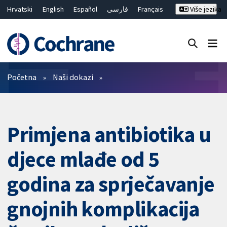
Hrvatski
English
Español
فارسی
Français
Više jezika
Русский
Deutsch
Bahasa Malaysia
ไทย
繁體中文
简体中文
Close search ✖
Prečistači
Početna
Naši dokazi
Primjena antibiotika u
djece mlađe od 5
godina za sprječavanje
gnojnih komplikacija