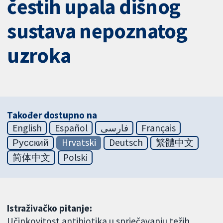
čestih upala dišnog
sustava nepoznatog
uzroka
Također dostupno na
English
Español
فارسی
Français
Русский
Hrvatski
Deutsch
繁體中文
简体中文
Polski
Istraživačko pitanje:
Učinkovitost antibiotika u sprječavanju težih