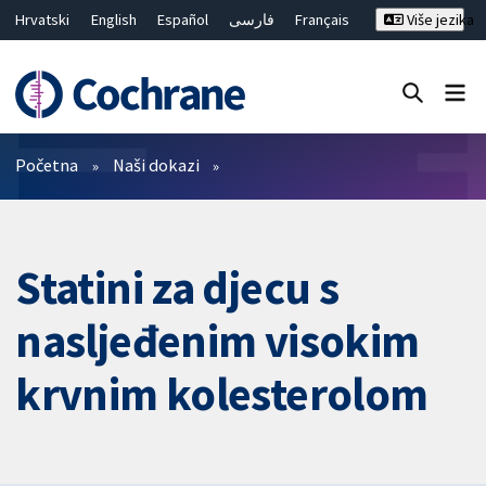
Hrvatski
English
Español
فارسی
Français
Više jezika
Русский
Deutsch
Bahasa Malaysia
ไทย
繁體中文
简体中文
Close search ✖
Prečistači
Početna
Naši dokazi
Statini za djecu s
nasljeđenim visokim
krvnim kolesterolom