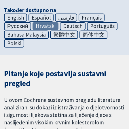
Također dostupno na
English
Español
فارسی
Français
Русский
Hrvatski
Deutsch
Português
Bahasa Malaysia
繁體中文
简体中文
Polski
Pitanje koje postavlja sustavni
pregled
U ovom Cochrane sustavnom pregledu literature
analizirani su dokazi iz istraživanja o djelotvornosti
i sigurnosti lijekova statina za liječenje djece s
naslijeđenim visokim krvnim kolesterolom