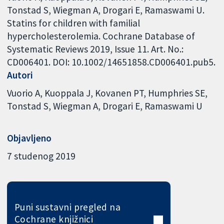
Tonstad S, Wiegman A, Drogari E, Ramaswami U.
Statins for children with familial
hypercholesterolemia. Cochrane Database of
Systematic Reviews 2019, Issue 11. Art. No.:
CD006401. DOI: 10.1002/14651858.CD006401.pub5.
Autori
Vuorio A
Kuoppala J
Kovanen PT
Humphries SE
Tonstad S
Wiegman A
Drogari E
Ramaswami U
Objavljeno
7 studenog 2019
Puni sustavni pregled na
Cochrane knjižnici