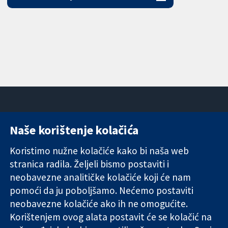
Naše korištenje kolačića
11-13 Cavendish
Kontaktirajte
Square
nas
Koristimo nužne kolačiće kako bi naša web
Pouzdani dokazi.
London
Novosti
stranica radila. Željeli bismo postaviti i
Utemeljeni
W1G 0AN
Ured za
dokazi.
neobavezne analitičke kolačiće koji će nam
Ujedinjeno
medije
Bolje zdravlje.
Kraljevstvo
O nama
pomoći da ju poboljšamo. Nećemo postaviti
Poslovi
neobavezne kolačiće ako ih ne omogućite.
Cochrane
Korištenjem ovog alata postavit će se kolačić na
Library