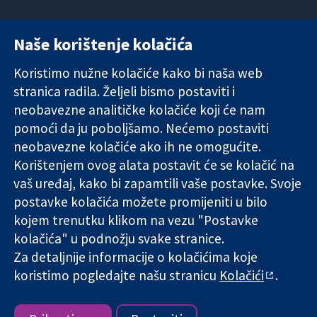
Naše korištenje kolačića
11-13 Cavendish
Kontaktirajte
Square
nas
Koristimo nužne kolačiće kako bi naša web
Pouzdani dokazi.
London
Novosti
stranica radila. Željeli bismo postaviti i
Utemeljeni
W1G 0AN
Ured za
dokazi.
Ujedinjeno
medije
neobavezne analitičke kolačiće koji će nam
Bolje zdravlje.
Kraljevstvo
O nama
pomoći da ju poboljšamo. Nećemo postaviti
Poslovi
neobavezne kolačiće ako ih ne omogućite.
Cochrane
Korištenjem ovog alata postavit će se kolačić na
Library
vaš uređaj, kako bi zapamtili vaše postavke. Svoje
postavke kolačića možete promijeniti u bilo
kojem trenutku klikom na vezu "Postavke
The Cochrane Collaboration is a charity (no. 1045921) and a
kolačića" u podnožju svake stranice.
company limited by guarantee (no. 03044323) registered in
England & Wales. VAT registration number GB 718 2127 49.
Za detaljnije informacije o kolačićima koje
koristimo pogledajte našu stranicu
Kolačići
.
Copyright © 2026 The Cochrane Collaboration
Uvjeti korištenja
|
Odricanje od odgovornosti
|
Privatnost
|
Politika kolačića
|
Postavke kolačića