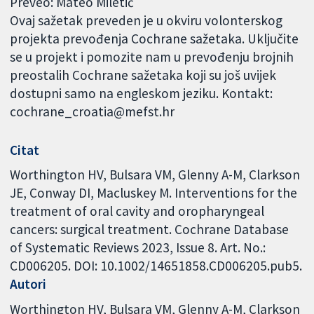
Preveo: Mateo Miletić
Ovaj sažetak preveden je u okviru volonterskog
projekta prevođenja Cochrane sažetaka. Uključite
se u projekt i pomozite nam u prevođenju brojnih
preostalih Cochrane sažetaka koji su još uvijek
dostupni samo na engleskom jeziku. Kontakt:
cochrane_croatia@mefst.hr
Citat
Worthington HV, Bulsara VM, Glenny A-M, Clarkson
JE, Conway DI, Macluskey M. Interventions for the
treatment of oral cavity and oropharyngeal
cancers: surgical treatment. Cochrane Database
of Systematic Reviews 2023, Issue 8. Art. No.:
CD006205. DOI: 10.1002/14651858.CD006205.pub5.
Autori
Worthington HV
Bulsara VM
Glenny A-M
Clarkson