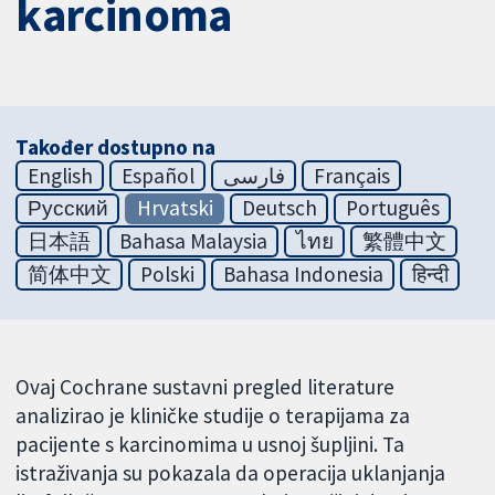
karcinoma
Također dostupno na
English
Español
فارسی
Français
Русский
Hrvatski
Deutsch
Português
日本語
Bahasa Malaysia
ไทย
繁體中文
简体中文
Polski
Bahasa Indonesia
हिन्दी
Ovaj Cochrane sustavni pregled literature
analizirao je kliničke studije o terapijama za
pacijente s karcinomima u usnoj šupljini. Ta
istraživanja su pokazala da operacija uklanjanja