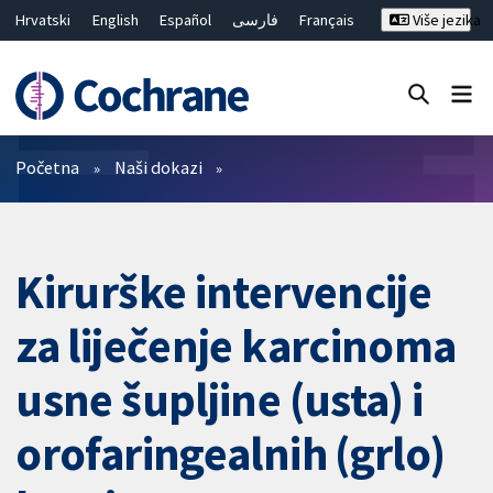
Hrvatski
English
Español
فارسی
Français
Više jezika
Русский
Deutsch
Bahasa Malaysia
ไทย
繁體中文
简体中文
Close search ✖
Prečistači
Početna
Naši dokazi
Kirurške intervencije
za liječenje karcinoma
usne šupljine (usta) i
orofaringealnih (grlo)