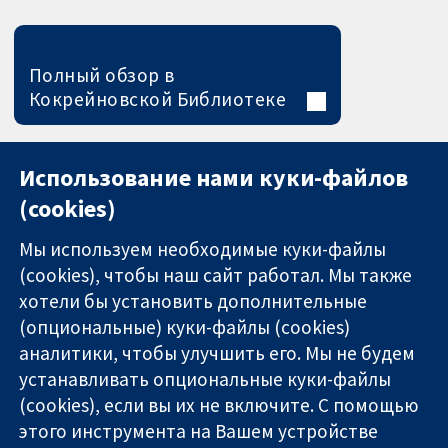
Полный обзор в
Кокрейновской Библиотеке
Использование нами куки-файлов
(cookies)
Мы используем необходимые куки-файлы
(cookies), чтобы наш сайт работал. Мы также
хотели бы установить дополнительные
(опциональные) куки-файлы (cookies)
аналитики, чтобы улучшить его. Мы не будем
11-13 Cavendish
Связаться с
устанавливать опциональные куки-файлы
Square
нами
(cookies), если вы их не включите. С помощью
Надёжные
London
Новости
этого инструмента на Вашем устройстве
доказательства
W1G 0AN
Пресс-