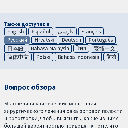
Также доступно в
English
Español
فارسی
Français
Русский
Hrvatski
Deutsch
Português
日本語
Bahasa Malaysia
ไทย
繁體中文
简体中文
Polski
Bahasa Indonesia
हिन्दी
Вопрос обзора
Мы оценили клинические испытания
хирургического лечения рака ротовой полости
и ротоглотки, чтобы выяснить, какие из них с
большей вероятностью приводят к тому, что