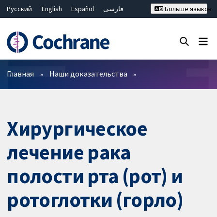
Русский
English
Español
فارسی
Больше языков
Français
Hrvatski
Deutsch
Bahasa Malaysia
ไทย
繁體中文
简体中文
Закрыть поиск ✖
Фильтры
Главная
Наши доказательства
Хирургическое
лечение рака
полости рта (рот) и
ротоглотки (горло)