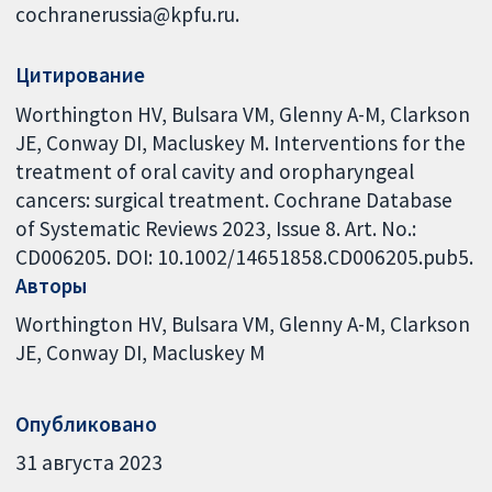
cochranerussia@kpfu.ru.
Цитирование
Worthington HV, Bulsara VM, Glenny A-M, Clarkson
JE, Conway DI, Macluskey M. Interventions for the
treatment of oral cavity and oropharyngeal
cancers: surgical treatment. Cochrane Database
of Systematic Reviews 2023, Issue 8. Art. No.:
CD006205. DOI: 10.1002/14651858.CD006205.pub5.
Авторы
Worthington HV
Bulsara VM
Glenny A-M
Clarkson
JE
Conway DI
Macluskey M
Опубликовано
31 августа 2023