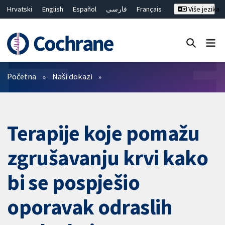
Hrvatski
English
Español
فارسی
Français
Više jezika
Русский
Deutsch
Bahasa Malaysia
ไทย
繁體中文
简体中文
Close search ✖
Prečistači
Početna
Naši dokazi
Terapije koje pomažu
zgrušavanju krvi kako
bi se pospješio
oporavak odraslih