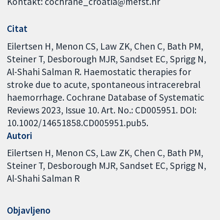
Kontakt: cochrane_croatia@mefst.hr
Citat
Eilertsen H, Menon CS, Law ZK, Chen C, Bath PM,
Steiner T, Desborough MJR, Sandset EC, Sprigg N,
Al-Shahi Salman R. Haemostatic therapies for
stroke due to acute, spontaneous intracerebral
haemorrhage. Cochrane Database of Systematic
Reviews 2023, Issue 10. Art. No.: CD005951. DOI:
10.1002/14651858.CD005951.pub5.
Autori
Eilertsen H
Menon CS
Law ZK
Chen C
Bath PM
Steiner T
Desborough MJR
Sandset EC
Sprigg N
Al-Shahi Salman R
Objavljeno