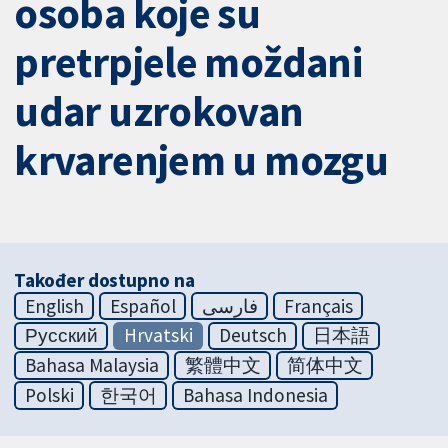
osoba koje su
pretrpjele moždani
udar uzrokovan
krvarenjem u mozgu
Također dostupno na
English
Español
فارسی
Français
Русский
Hrvatski
Deutsch
日本語
Bahasa Malaysia
繁體中文
简体中文
Polski
한국어
Bahasa Indonesia