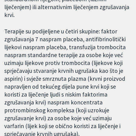
liječenjem) ili alternativnim liječenjem zgrušavanja
krvi.
Terapije su podijeljene u četiri skupine: faktor
zgrušavanja 7 naspram placeba, antifibrinolitički
lijekovi naspram placeba, transfuzija trombocita
naspram standardne terapije za osobe koje već
uzimaju lijekove protiv trombocita (lijekove koji
sprječavaju stvaranje krvnih ugrušaka kao što je
aspirin) i svježe smrznuta plazma (krvni proizvod
napravljen od tekućeg dijela pune krvi koji se
koristi za liječenje ljudi s niskim faktorima
zgrušavanja krvi) naspram koncentrata
protrombinskog kompleksa (koji uzrokuje
zgrušavanje krvi) za osobe koje već uzimaju
varfarin (lijek koji se obično koristi za liječenje i
sprječavanje krvnih ugrušaka).