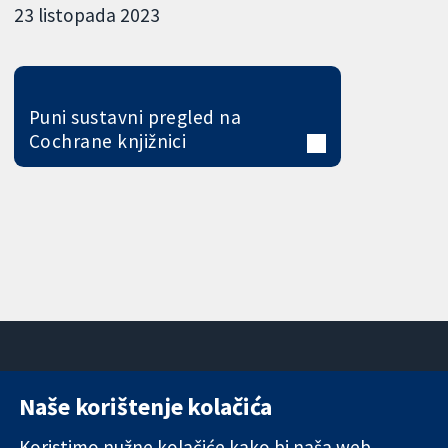
23 listopada 2023
Puni sustavni pregled na
Cochrane knjižnici
Naše korištenje kolačića
11-13 Cavendish
Kontaktirajte
Square
nas
Koristimo nužne kolačiće kako bi naša web