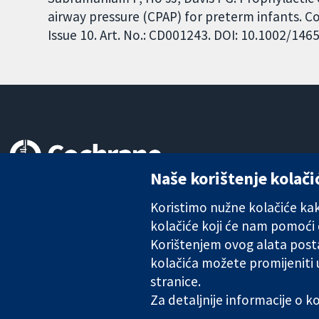
airway pressure (CPAP) for preterm infants. 
Issue 10. Art. No.: CD001243. DOI: 10.1002/1
Naše korištenje kolači
Pouzdani dokazi.
Utemeljeni dokazi.
Koristimo nužne kolačiće kako
Bolje zdravlje.
kolačiće koji će nam pomoći
Korištenjem ovog alata posta
kolačića možete promijeniti
stranice.
The Cochrane Collaboration is a charity (no. 1045921) and a comp
Za detaljnije informacije o 
Copyright © 2026 The Cochrane Collaboration