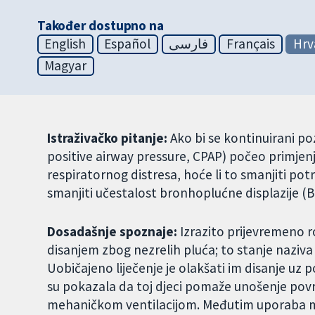
Također dostupno na
English
Español
فارسی
Français
Hrv
Magyar
Istraživačko pitanje:
Ako bi se kontinuirani po
positive airway pressure, CPAP) počeo primjen
respiratornog distresa, hoće li to smanjiti po
smanjiti učestalost bronhoplućne displazije (
Dosadašnje spoznaje:
Izrazito prijevremeno
disanjem zbog nezrelih pluća; to stanje naziva
Uobičajeno liječenje je olakšati im disanje uz
su pokazala da toj djeci pomaže unošenje površ
mehaničkom ventilacijom. Međutim uporaba me