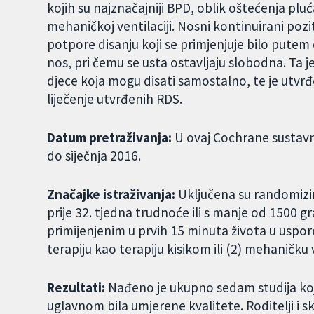
kojih su najznačajniji BPD, oblik oštećenja plu
mehaničkoj ventilaciji. Nosni kontinuirani pozit
potpore disanju koji se primjenjuje bilo putem
nos, pri čemu se usta ostavljaju slobodna. Ta j
djece koja mogu disati samostalno, te je utv
liječenje utvrđenih RDS.
Datum pretraživanja:
U ovaj Cochrane sustavni
do siječnja 2016.
Značajke istraživanja:
Uključena su randomizi
prije 32. tjedna trudnoće ili s manje od 1500 gr
primijenjenim u prvih 15 minuta života u uspore
terapiju kao terapiju kisikom ili (2) mehaničku v
Rezultati:
Nađeno je ukupno sedam studija koje
uglavnom bila umjerene kvalitete. Roditelji i skr