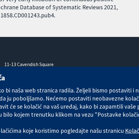
Cochrane Database of Systematic Reviews 2021,
4651858.CD001243.pub4.
11-13 Cavendish Square
London
ća
W1G 0AN
Ujedinjeno Kraljevstvo
 bi naša web stranica radila. Željeli bismo postaviti i
 da ju poboljšamo. Nećemo postaviti neobavezne kolač
vit će se kolačić na vaš uređaj, kako bi zapamtili vaše
 u bilo kojem trenutku klikom na vezu "Postavke kolač
any limited by guarantee (no. 03044323) registered in England & W
kolačićima koje koristimo pogledajte našu stranicu
Kolač
Uvjeti korištenja
|
Odricanje od