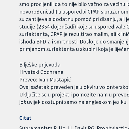
smo procijenili da to nije bilo važno za većinu i
novorođenčadi) u usporedbi CPAP s pruženom s
su zahtijevala dodatnu pomoć pri disanju, ali j
studije (2354 dojenčadi) koje su uspoređivale C
surfaktanta, CPAP je rezultirao malim, ali kl
ishoda BPD-a i smrtnosti. Došlo je do smanjen
primjenom surfaktanta u skupini koja je liječe
Bilješke prijevoda
Hrvatski Cochrane
Preveo: Ivan Mustapić
Ovaj sažetak preveden je u okviru volontersk
Uključite se u projekt i pomozite nam u prevo
još uvijek dostupni samo na engleskom jeziku
Citat
Subramaniam P, Ho JJ, Davis PG. Prophylactic o