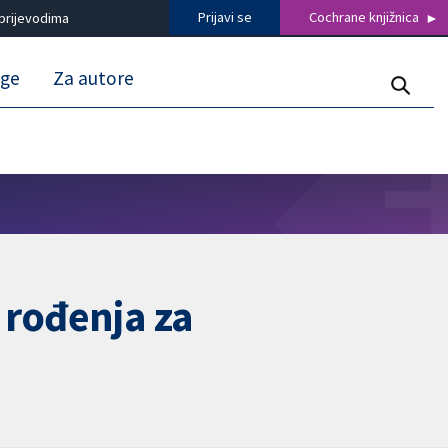
Prijavi se
Cochrane knjižnica
prijevodima
uge
Za autore
 rođenja za