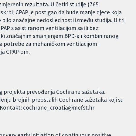
zmjerenih rezultata. U četiri studije (765
krbi, CPAP je postigao da bude manje djece koja
e bilo značajne nedosljednosti između studija. U tri
PAP s asistiranom ventilacijom sa ili bez
inički značajnim smanjenjem BPD-a i kombiniranog
ja potrebe za mehaničkom ventilacijom i
nja CPAP-om.
og projekta prevođenja Cochrane sažetaka.
đenju brojnih preostalih Cochrane sažetaka koji su
. Kontakt: cochrane_croatia@mefst.hr
r very early initiation of continuous positive