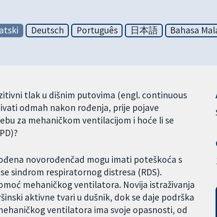
atski
Deutsch
Português
日本語
Bahasa Mal
zitivni tlak u dišnim putovima (engl. continuous
jivati odmah nakon rođenja, prije pojave
trebu za mehaničkom ventilacijom i hoće li se
BPD)?
 rođena novorođenčad mogu imati poteškoća s
 se sindrom respiratornog distresa (RDS).
 pomoć mehaničkog ventilatora. Novija istraživanja
inski aktivne tvari u dušnik, dok se daje podrška
haničkog ventilatora ima svoje opasnosti, od