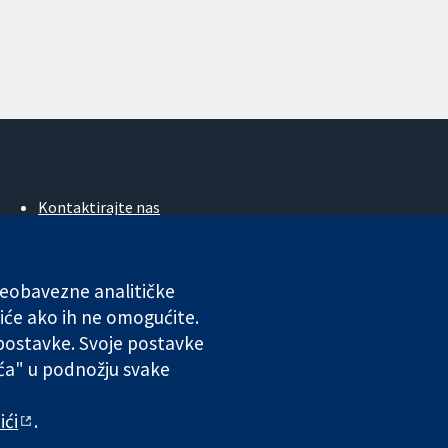
Kontaktirajte nas
Novosti
Ured za medije
O nama
 neobavezne analitičke
Poslovi
iće ako ih ne omogućite.
Cochrane Library
 postavke. Svoje postavke
ića" u podnožju svake
ales. VAT registration number GB 718 2127 49.
ići
.
 odgovornosti
|
Privatnost
|
Politika kolačića
|
Postavke kolačića