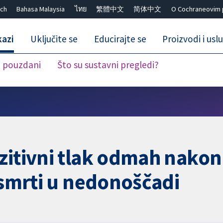
ch
Bahasa Malaysia
ไทย
繁體中文
简体中文
O Cochraneovim 
kazi
Uključite se
Educirajte se
Proizvodi i usl
i pouzdani
Što su sustavni pregledi?
Close search ✖
zitivni tlak odmah nakon
i smrti u nedonoščadi