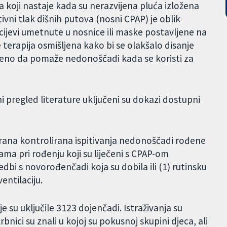
ća koji nastaje kada su nerazvijena pluća izložena
ivni tlak dišnih putova (nosni CPAP) je oblik
 cijevi umetnute u nosnice ili maske postavljene na
e terapija osmišljena kako bi se olakšalo disanje
rđeno da pomaže nedonoščadi kada se koristi za
 pregled literature uključeni su dokazi dostupni
rana kontrolirana ispitivanja nedonoščadi rođene
ama pri rođenju koji su liječeni s CPAP-om
dbi s novorođenčadi koja su dobila ili (1) rutinsku
entilaciju.
 su uključile 3123 dojenčadi. Istraživanja su
bnici su znali u kojoj su pokusnoj skupini djeca, ali