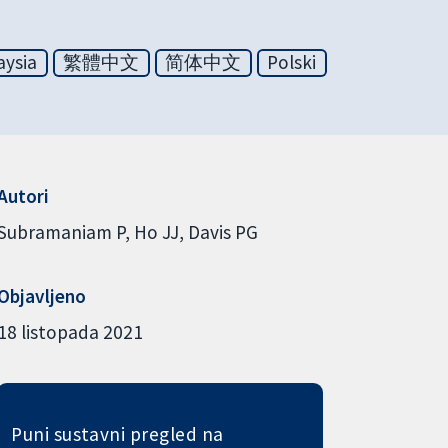
aysia
繁體中文
简体中文
Polski
Autori
Subramaniam P
Ho JJ
Davis PG
Objavljeno
18 listopada 2021
Puni sustavni pregled na