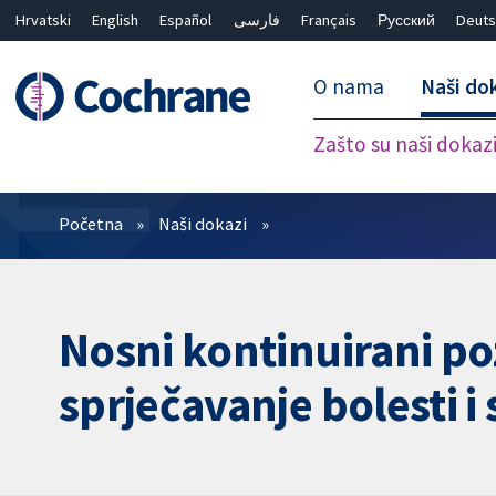
Hrvatski
English
Español
فارسی
Français
Русский
Deuts
O nama
Naši do
Zašto su naši dokaz
Prečistači
Početna
Naši dokazi
Nosni kontinuirani po
sprječavanje bolesti 