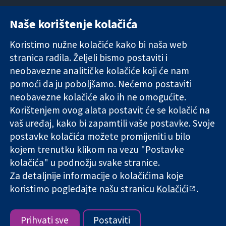
Naše korištenje kolačića
11-13 Cavendish
Kontaktirajte
Square
nas
Koristimo nužne kolačiće kako bi naša web
Pouzdani dokazi.
London
Novosti
stranica radila. Željeli bismo postaviti i
Utemeljeni
W1G 0AN
Ured za
dokazi.
Ujedinjeno
medije
neobavezne analitičke kolačiće koji će nam
Bolje zdravlje.
Kraljevstvo
O nama
pomoći da ju poboljšamo. Nećemo postaviti
Poslovi
neobavezne kolačiće ako ih ne omogućite.
Cochrane
Korištenjem ovog alata postavit će se kolačić na
Library
vaš uređaj, kako bi zapamtili vaše postavke. Svoje
postavke kolačića možete promijeniti u bilo
kojem trenutku klikom na vezu "Postavke
The Cochrane Collaboration is a charity (no. 1045921) and a
kolačića" u podnožju svake stranice.
company limited by guarantee (no. 03044323) registered in
England & Wales. VAT registration number GB 718 2127 49.
Za detaljnije informacije o kolačićima koje
koristimo pogledajte našu stranicu
Kolačići
.
Copyright © 2026 The Cochrane Collaboration
Uvjeti korištenja
|
Odricanje od odgovornosti
|
Privatnost
|
Politika kolačića
|
Postavke kolačića
Prihvati sve
Postaviti