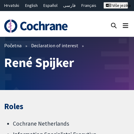
Hrvatski
English
Español
فارسی
Français
Više jezika
Русский
Deutsch
Bahasa Malaysia
ไทย
繁體中文
简体中文
Close search ✖
Prečistači
Početna
Declaration of interest
René Spijker
Roles
Cochrane Netherlands