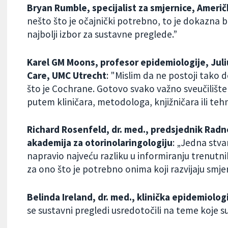
Bryan Rumble, specijalist za smjernice, Američ
nešto što je očajnički potrebno, to je dokazna 
najbolji izbor za sustavne preglede.”
Karel GM Moons, profesor epidemiologije, Juli
Care, UMC Utrecht
: "Mislim da ne postoji tako
što je Cochrane. Gotovo svako važno sveučilište
putem kliničara, metodologa, knjižničara ili teh
Richard Rosenfeld, dr. med., predsjednik Radn
akademija za otorinolaringologiju
: „Jedna stva
napravio najveću razliku u informiranju trenutni
za ono što je potrebno onima koji razvijaju smjern
Belinda Ireland, dr. med., klinička epidemiolog
se sustavni pregledi usredotočili na teme koje su