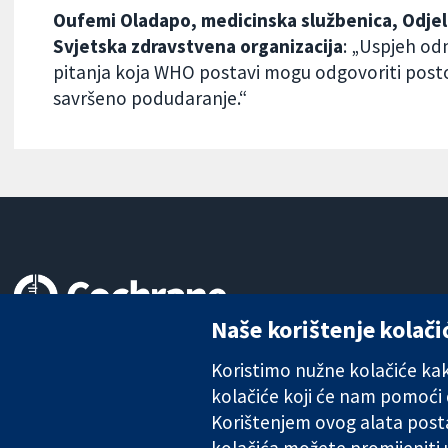
Oufemi Oladapo, medicinska službenica, Odjel z
Svjetska zdravstvena organizacija
: „Uspjeh od
pitanja koja WHO postavi mogu odgovoriti posto
savršeno podudaranje.“
Naše korištenje kolači
Pouzdani dokazi.
Utemeljeni dokazi.
Koristimo nužne kolačiće kako
Bolje zdravlje.
kolačiće koji će nam pomoći
Korištenjem ovog alata posta
kolačića možete promijeniti