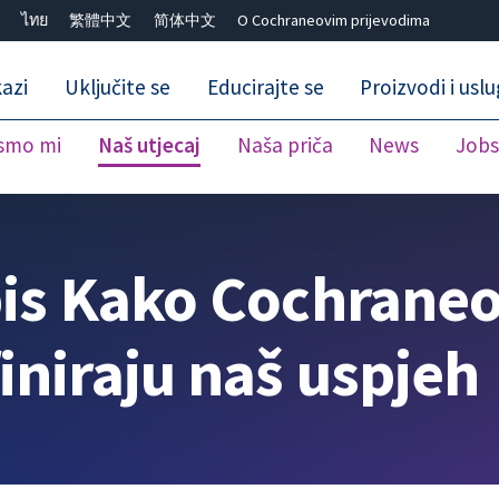
ไทย
繁體中文
简体中文
O Cochraneovim prijevodima
azi
Uključite se
Educirajte se
Proizvodi i usl
smo mi
Naš utjecaj
Naša priča
News
Job
Close search ✖
pis Kako Cochraneo
iniraju naš uspjeh