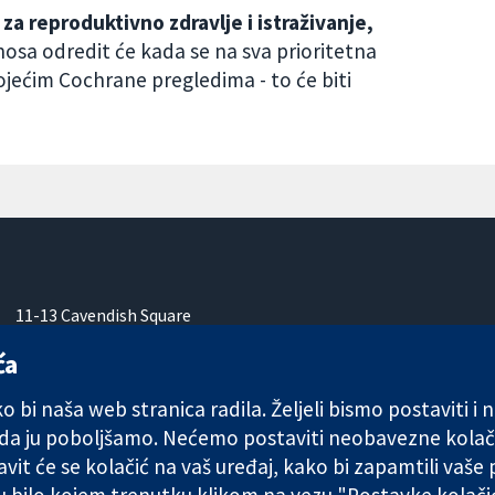
a reproduktivno zdravlje i istraživanje,
nosa odredit će kada se na sva prioritetna
jećim Cochrane pregledima - to će biti
11-13 Cavendish Square
London
ća
W1G 0AN
Ujedinjeno Kraljevstvo
 bi naša web stranica radila. Željeli bismo postaviti i
 da ju poboljšamo. Nećemo postaviti neobavezne kolač
vit će se kolačić na vaš uređaj, kako bi zapamtili vaše
 u bilo kojem trenutku klikom na vezu "Postavke kolač