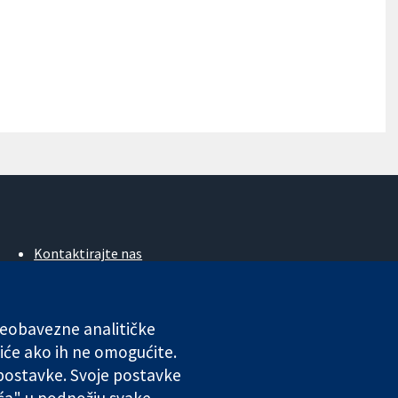
Kontaktirajte nas
Novosti
Ured za medije
O nama
 neobavezne analitičke
Poslovi
iće ako ih ne omogućite.
Cochrane Library
 postavke. Svoje postavke
ića" u podnožju svake