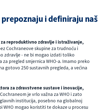
prepoznaju i definiraju naš
a reproduktivno zdravlje i istraživanje,
 bez Cochraneove skupine za trudnoću i
no zdravlje - ne bi mogao izdati toliko
ra za pregled smjernica WHO-a. Imamo preko
na gotovo 250 sustavnih pregleda, a većina
tora za zdravstvene sustave i inovacije,
s Cochraneom je vrlo važna za WHO i zato
glavnih institucija, posebno na globalnoj
ko bi WHO mogao koristiti te dokaze u procesu