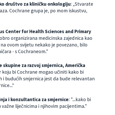
ko društvo za kliničku onkologiju
: „Stvarate
baza. Cochrane grupa je, po mom iskustvu,
us Center for Health Sciences and Primary
 dobro organizirana medicinska zajednica kao
 na ovom svijetu nekako je povezano, bilo
ničara - s Cochraneom.”
e skupine za razvoj smjernica, Američka
r koju bi Cochrane mogao učiniti kako bi
h i budućih smjernica jest da bude relevantan
ice...“
inja i konzultantica za smjernice
: "...kako bi
 važne liječnicima i njihovim pacijentima."