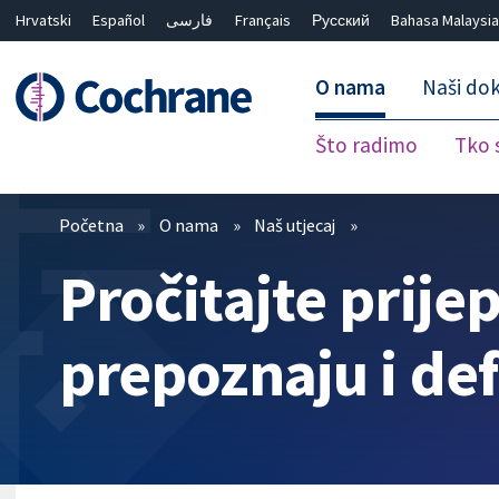
Hrvatski
Español
فارسی
Français
Русский
Bahasa Malaysia
O nama
Naši dok
Što radimo
Tko 
Prečistači
Početna
O nama
Naš utjecaj
Pročitajte prije
prepoznaju i def