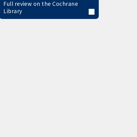
Full review on the Cochrane
Library