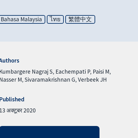
Bahasa Malaysia
ไทย
繁體中文
Authors
Kumbargere Nagraj S
Eachempati P
Paisi M
Nasser M
Sivaramakrishnan G
Verbeek JH
Published
13 अक्टूबर 2020