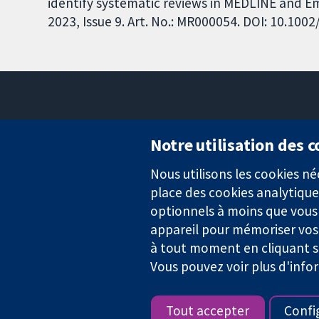
identify systematic reviews in MEDLINE and 
2023, Issue 9. Art. No.: MR000054. DOI: 10.1
Notre utilisation des 
Nous utilisons les cookies 
Des données probantes.
place des cookies analytique
Des décisions éclairées.
Une meilleure santé.
optionnels à moins que vous n
appareil pour mémoriser vos
à tout moment en cliquant su
Vous pouvez voir plus d'info
La Collaboration Cochrane est une association caritative (n° 1045
TVA : GB 718 2127 49.
Tout accepter
Confi
Copyright © 2026 The Cochrane Collaboration