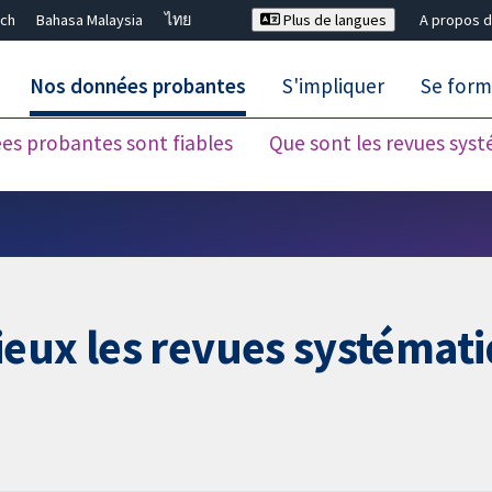
ch
Bahasa Malaysia
ไทย
Plus de langues
A propos d
Nos données probantes
S'impliquer
Se form
es probantes sont fiables
Que sont les revues sys
Fermer la recherche ✖
ieux les revues systémat