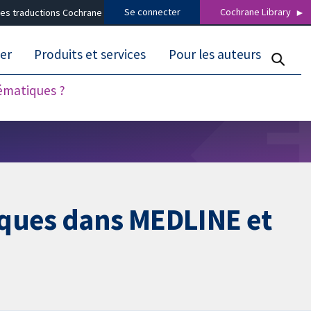
Se connecter
Cochrane Library
es traductions Cochrane
er
Produits et services
Pour les auteurs
tématiques ?
iques dans MEDLINE et