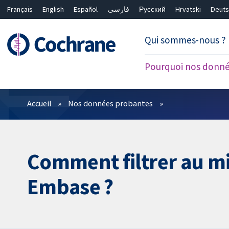
Français
English
Español
فارسی
Русский
Hrvatski
Deuts
繁體中文
简体中文
Qui sommes-nous ?
Pourquoi nos donné
Filtres
Accueil
Nos données probantes
Comment filtrer au m
Embase ?