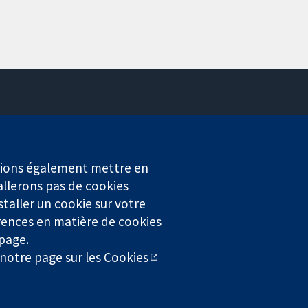
Contactez-nous
Actualités
Service de presse
erions également mettre en
Qui sommes-nous
allerons pas de cookies
Offres d'emploi
staller un cookie sur votre
Cochrane Library
rences en matière de cookies
 page.
r notre
page sur les Cookies
4323) enregistrée en Angleterre et au Pays de Galles. Numéro de
entialité
|
Politique d'usage des cookies
|
Paramètres des cookies