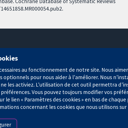
Embase. Cochrane Database of Systematic Reviews
002/14651858.MR000054.pub2.
11-13 Cavendish Square
cookies
Londres
W1G0AN
nécessaires au fonctionnement de notre site. Nous aim
Royaume-Uni
s optionnels pour nous aider à l'améliorer. Nous n'inst
e les activiez. L'utilisation de cet outil permettra d'in
 préférences. Vous pouvez toujours modifier vos préfé
r le lien « Paramètres des cookies » en bas de chaque
rmations concernant les cookies que nous utilisons su
921) et une société à responsabilité limitée par garantie (n° 0304
gurer
Conditions Générales
|
Mentions légales
|
Politique de confid