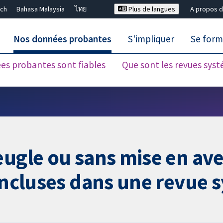
ch
Bahasa Malaysia
ไทย
Plus de langues
A propos d
Nos données probantes
S'impliquer
Se form
es probantes sont fiables
Que sont les revues sys
Fermer la recherche ✖
eugle ou sans mise en av
 incluses dans une revue