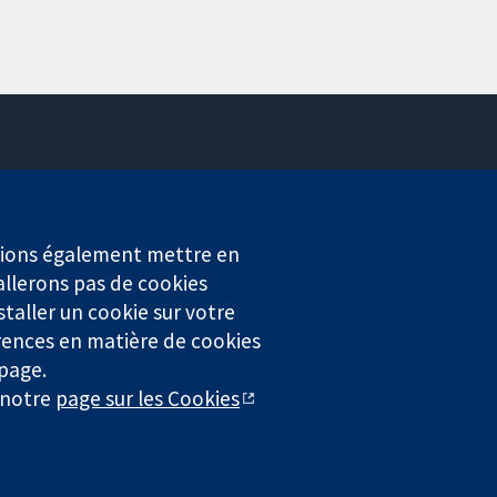
Contactez-nous
Actualités
Service de presse
erions également mettre en
Qui sommes-nous
allerons pas de cookies
Offres d'emploi
staller un cookie sur votre
Cochrane Library
rences en matière de cookies
 page.
r notre
page sur les Cookies
4323) enregistrée en Angleterre et au Pays de Galles. Numéro de
entialité
|
Politique d'usage des cookies
|
Paramètres des cookies