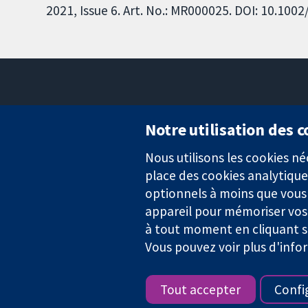
2021, Issue 6. Art. No.: MR000025. DOI: 10.1
Notre utilisation des 
Nous utilisons les cookies 
Des données probantes.
place des cookies analytique
Des décisions éclairées.
Une meilleure santé.
optionnels à moins que vous n
appareil pour mémoriser vos
à tout moment en cliquant su
Vous pouvez voir plus d'info
La Collaboration Cochrane est une association caritative (n° 1045
TVA : GB 718 2127 49.
Tout accepter
Confi
Copyright © 2026 The Cochrane Collaboration