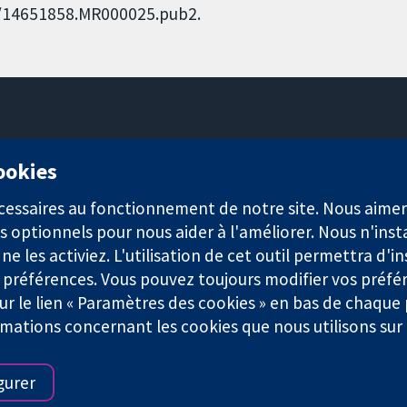
002/14651858.MR000025.pub2.
11-13 Cavendish Square
cookies
Londres
W1G0AN
nécessaires au fonctionnement de notre site. Nous aim
Royaume-Uni
s optionnels pour nous aider à l'améliorer. Nous n'inst
e les activiez. L'utilisation de cet outil permettra d'in
 préférences. Vous pouvez toujours modifier vos préfé
r le lien « Paramètres des cookies » en bas de chaque
rmations concernant les cookies que nous utilisons su
921) et une société à responsabilité limitée par garantie (n° 0304
gurer
Conditions Générales
|
Mentions légales
|
Politique de confid