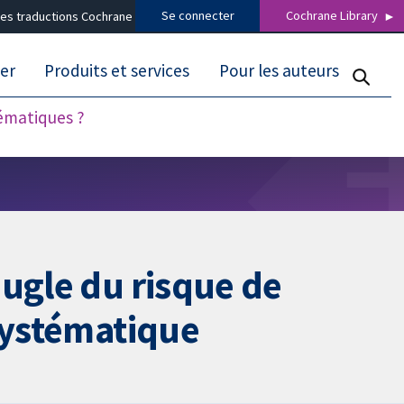
Se connecter
Cochrane Library
es traductions Cochrane
er
Produits et services
Pour les auteurs
tématiques ?
eugle du risque de
 systématique