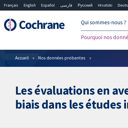
Français
English
Español
فارسی
Русский
Hrvatski
Deuts
繁體中文
简体中文
Qui sommes-nous ?
Pourquoi nos donné
Filtres
Accueil
Nos données probantes
Les évaluations en av
biais dans les études